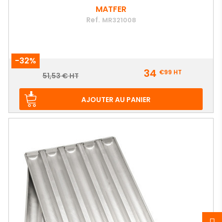
MATFER
Ref.
MR321008
-32%
Prix
34
€99
HT
Prix
51,53 € HT
de
base
AJOUTER AU PANIER