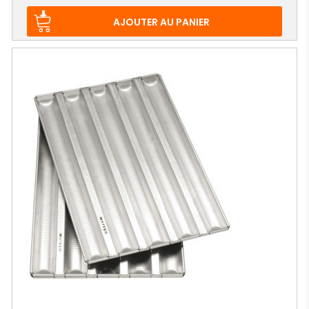
de
base
AJOUTER AU PANIER