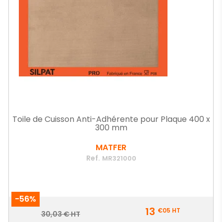
Toile de Cuisson Anti-Adhérente pour Plaque 400 x
300 mm
MATFER
Ref.
MR321000
-56%
Prix
13
€05
HT
Prix
30,03 € HT