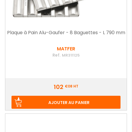
Plaque à Pain Alu-Gaufer - 8 Baguettes - L 790 mm
MATFER
Ref.
MR311125
Prix
102
€08
HT
AJOUTER AU PANIER