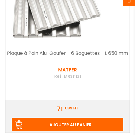
Plaque à Pain Alu-Gaufer - 6 Baguettes - L 650 mm
MATFER
Ref.
MR311121
Prix
71
€99
HT
AJOUTER AU PANIER