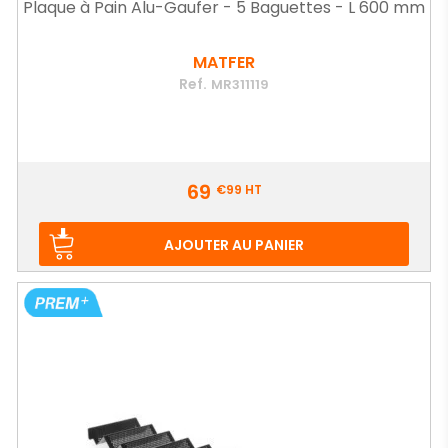
Plaque à Pain Alu-Gaufer - 5 Baguettes - L 600 mm
MATFER
Ref.
MR311119
Prix
69
€99
HT
AJOUTER AU PANIER