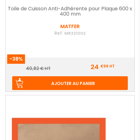
Toile de Cuisson Anti-Adhérente pour Plaque 600 x
400 mm
MATFER
Ref.
MR321002
-38%
Prix
24
€99
HT
Prix
40,82 € HT
de
base
AJOUTER AU PANIER