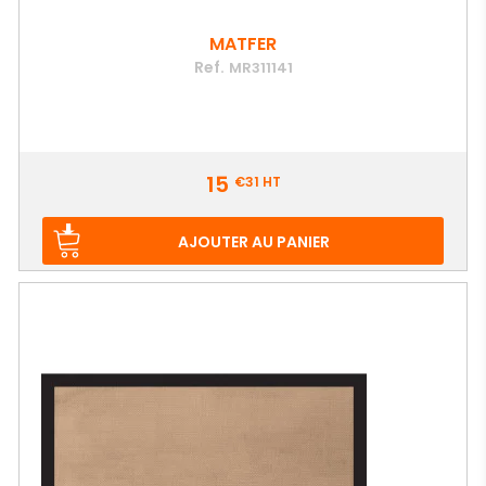
MATFER
Ref.
MR311141
Prix
15
€31
HT
AJOUTER AU PANIER