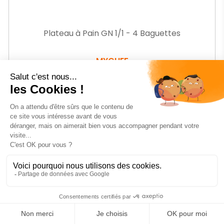
Plateau à Pain GN 1/1 - 4 Baguettes
MYCHEF
Ref.
MFRPAR1107
-21%
Prix
135
€13
HT
Prix
173,08 € HT
de
base
AJOUTER AU PANIER