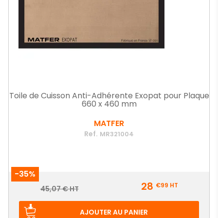
Toile de Cuisson Anti-Adhérente Exopat pour Plaque
660 x 460 mm
MATFER
Ref.
MR321004
-35%
Prix
28
€99
HT
Prix
45,07 € HT
de
base
AJOUTER AU PANIER