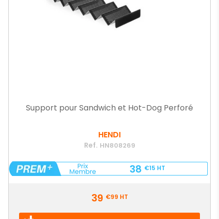
Support pour Sandwich et Hot-Dog Perforé
HENDI
Ref.
HN808269
38
€15
HT
Prix
39
€99
HT