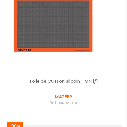
Toile de Cuisson Silpain - GN 1/1
MATFER
Ref.
MR321014
-36%