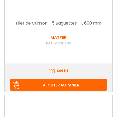
Filet de Cuisson - 5 Baguettes - L 600 mm
MATFER
Ref.
MR311205
Prix
111
€99
HT
AJOUTER AU PANIER