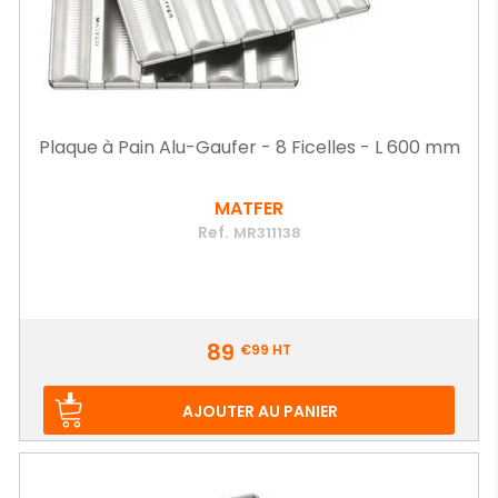
Plaque à Pain Alu-Gaufer - 8 Ficelles - L 600 mm
MATFER
Ref.
MR311138
Prix
89
€99
HT
AJOUTER AU PANIER