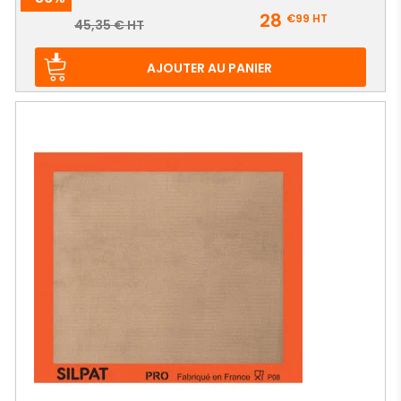
Prix
28
€99
HT
Prix
45,35 € HT
de
base
AJOUTER AU PANIER