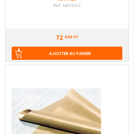
Ref.
MR311122
Prix
72
€99
HT
AJOUTER AU PANIER