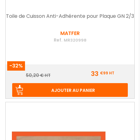
Toile de Cuisson Anti-Adhérente pour Plaque GN 2/3
MATFER
Ref.
MR320998
-32%
Prix
33
€99
HT
Prix
50,20 € HT
de
base
AJOUTER AU PANIER