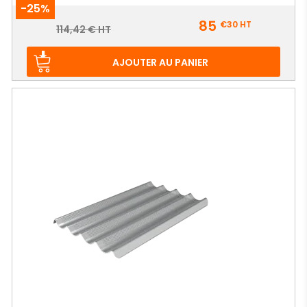
-25%
Prix
85
€30
HT
Prix
114,42 € HT
de
base
AJOUTER AU PANIER