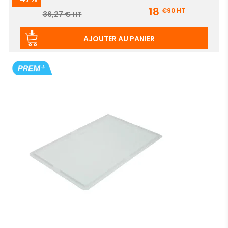
Prix
18
€90
HT
Prix
36,27 € HT
de
base
AJOUTER AU PANIER