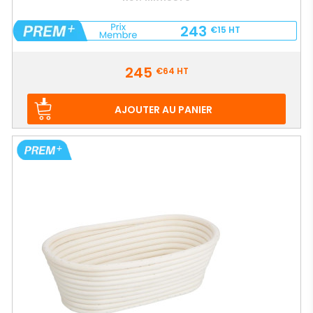
243
€15
HT
Prix
245
€64
HT
AJOUTER AU PANIER