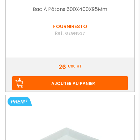
Bac À Pâtons 600X400X95Mm
FOURNIRESTO
Ref.
GEGN537
Prix
26
€06
HT
AJOUTER AU PANIER