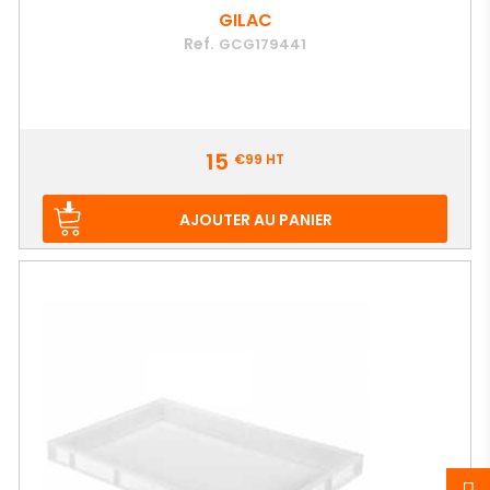
GILAC
Ref.
GCG179441
Prix
15
€99
HT
AJOUTER AU PANIER