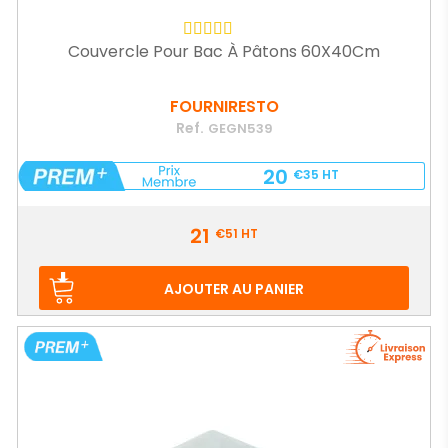
Couvercle Pour Bac À Pâtons 60X40Cm
FOURNIRESTO
Ref.
GEGN539
20
€35
HT
Prix
21
€51
HT
AJOUTER AU PANIER