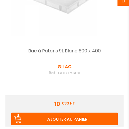
Bac à Patons 9L Blanc 600 x 400
GILAC
Ref.
GCG179431
Prix
10
€33
HT
AJOUTER AU PANIER