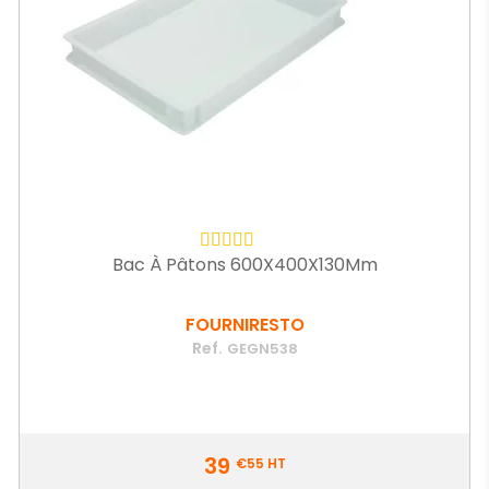
Bac À Pâtons 600X400X130Mm
FOURNIRESTO
Ref.
GEGN538
Prix
39
€55
HT