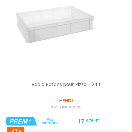
Bac à Pâtons pour Pizza - 24 L
HENDI
Ref.
HN880920
17
€76
HT
-47%