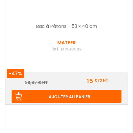
Bac à Pâtons - 53 x 40 cm
MATFER
Ref.
MR510502
-47%
Prix
15
€73
HT
Prix
29,87 € HT
de
base
AJOUTER AU PANIER