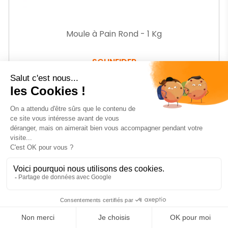
Moule à Pain Rond - 1 Kg
SCHNEIDER
Ref.
GEDW271
22
€90
HT
-23%
Prix
24
€14
HT
Prix
31,66 € HT
de
base
AJOUTER AU PANIER