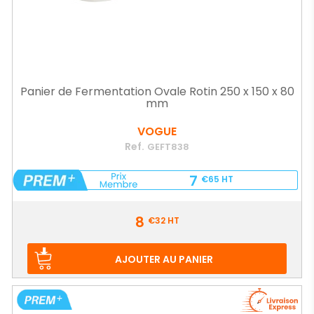
Panier de Fermentation Ovale Rotin 250 x 150 x 80
mm
VOGUE
Ref.
GEFT838
7
€65
HT
Prix
8
€32
HT
AJOUTER AU PANIER