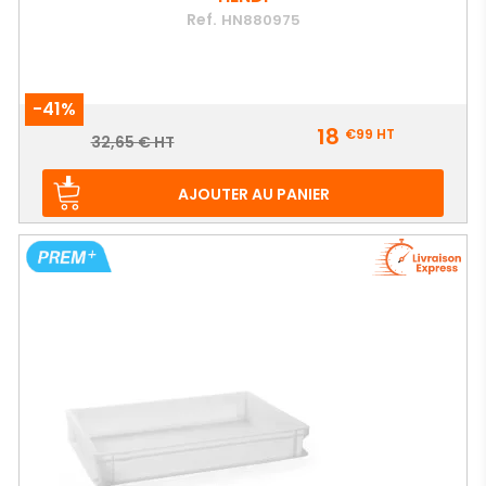
Ref.
HN880975
-41%
Prix
18
€99
HT
Prix
32,65 € HT
de
base
AJOUTER AU PANIER