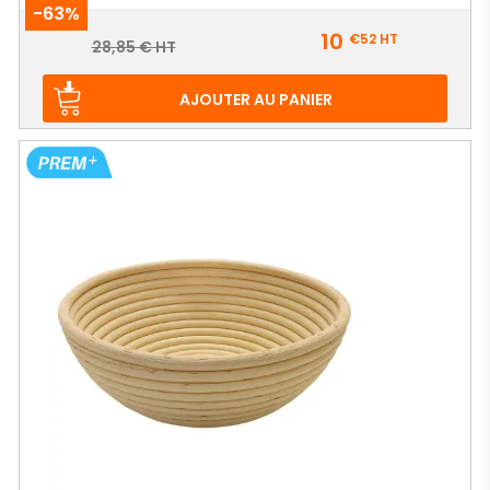
-63%
Prix
10
€52
HT
Prix
28,85 € HT
de
base
AJOUTER AU PANIER