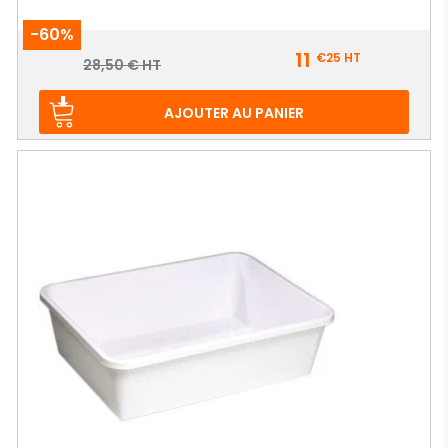
-60%
Prix
11
€25
HT
Prix
28,50 € HT
de
base
AJOUTER AU PANIER