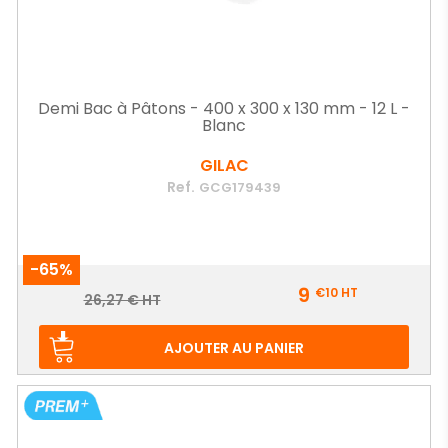
Demi Bac à Pâtons - 400 x 300 x 130 mm - 12 L -
Blanc
GILAC
Ref.
GCG179439
-65%
Prix
9
€10
HT
Prix
26,27 € HT
de
base
AJOUTER AU PANIER