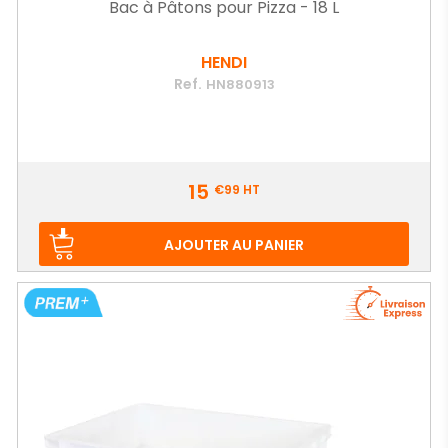
Bac à Pâtons pour Pizza - 18 L
HENDI
Ref.
HN880913
Prix
15
€99
HT
AJOUTER AU PANIER