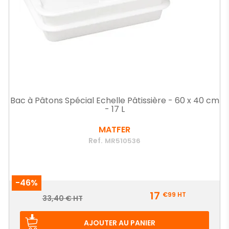
Bac à Pâtons Spécial Echelle Pâtissière - 60 x 40 cm
- 17 L
MATFER
Ref.
MR510536
-46%
Prix
17
€99
HT
Prix
33,40 € HT
de
base
AJOUTER AU PANIER