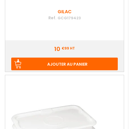
GILAC
Ref.
GCG179423
Prix
10
€99
HT
AJOUTER AU PANIER