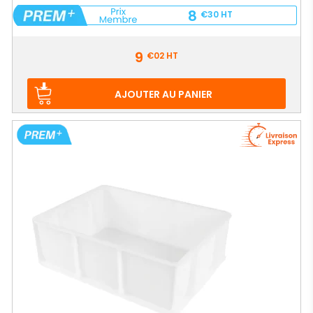
8
€30
HT
Prix
9
€02
HT
AJOUTER AU PANIER