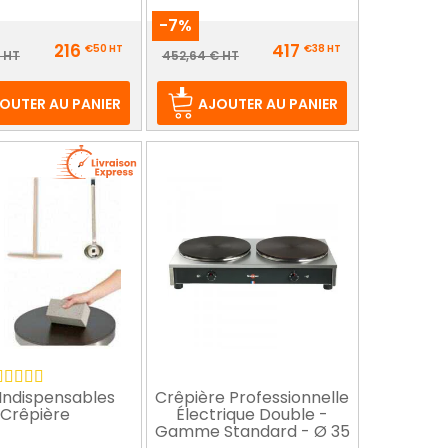
-7%
Prix
216
417
€50
HT
€38
HT
ix
Prix
 HT
452,64 € HT
e
de
ase
base
OUTER AU PANIER
AJOUTER AU PANIER
Indispensables
Crêpière Professionnelle
Crêpière
Électrique Double -
Gamme Standard - Ø 35