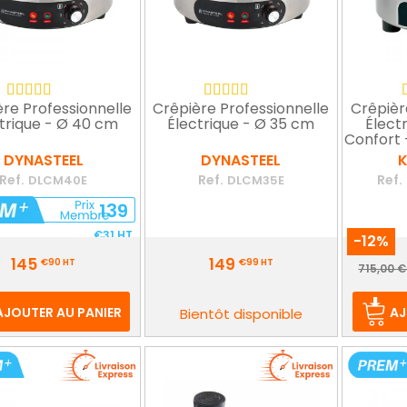
re Professionnelle
Crêpière Professionnelle
Crêpièr
trique - Ø 40 cm
Électrique - Ø 35 cm
Élect
Confort 
DYNASTEEL
DYNASTEEL
Ref.
Ref.
Ref.
DLCM40E
DLCM35E
139
€31
HT
-12%
Prix
Prix
145
149
€90
HT
€99
HT
Pr
715,00 €
d
b
AJOUTER AU PANIER
AJ
Bientôt disponible