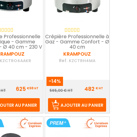
e Professionnelle
Crêpière Professionnelle à
rique - Gamme
Gaz - Gamme Confort - Ø
- Ø 40 cm - 230 V
40 cm
KRAMPOUZ
KRAMPOUZ
Ref.
KZCTRO4AAKR
KZCTRH4MA
-14%
Prix
625
482
€98
HT
€
HT
ix
Prix
 HT
565,00 € HT
e
de
ase
base
OUTER AU PANIER
AJOUTER AU PANIER