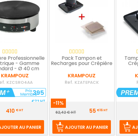
re Professionnelle
Pack Tampon et
Tamp
ctrique - Gamme
Recharges pour Crêpière
Crê
ndard - Ø 40 cm
KRAMPOUZ
KRAMPOUZ
ef.
Ref.
KZCSRO4AA
KZATEPACK
395
€72
HT
-11%
Prix
Prix
410
55
€
HT
€16
HT
Prix
62,42 € HT
de
base
AJOUTER AU PANIER
AJOUTER AU PANIER
AJ