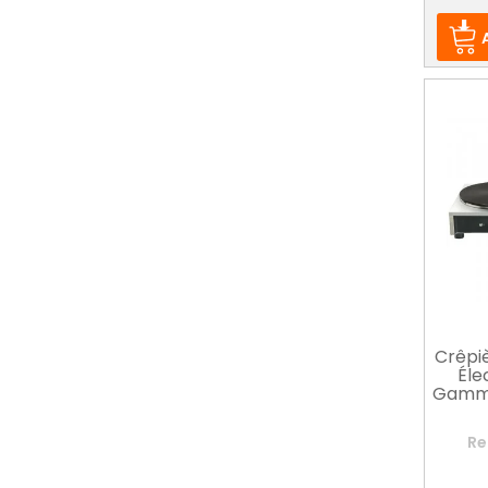
Crêpiè
Éle
Gamme
Re