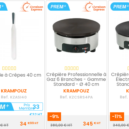
Crêpière Professionnelle à
Crêpièr
le à Crêpes 40 cm
Gaz 6 Branches - Gamme
Élect
Standard - Ø 40 cm
Stan
KRAMPOUZ
KRAMPOUZ
Ref.
Ref.
Ref.
KZASI40
KZCSRS4PA
33
€32
HT
-9%
-11%
Prix
Prix
34
345
€99
HT
€
HT
Prix
Prix
Pr
 € HT
380,00 € HT
340,00 