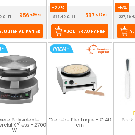
-27%
-5%
Prix
Prix
956
587
€56
HT
€92
HT
Prix
Prix
Pr
0 € HT
814,40 € HT
227,89 €
de
de
d
base
base
b
AJOUTER AU PANIER
AJOUTER AU PANIER
AJ
ière Polyvalente
Crêpière Electrique - Ø 40
Pack 
cial XPress - 2700
cm
W