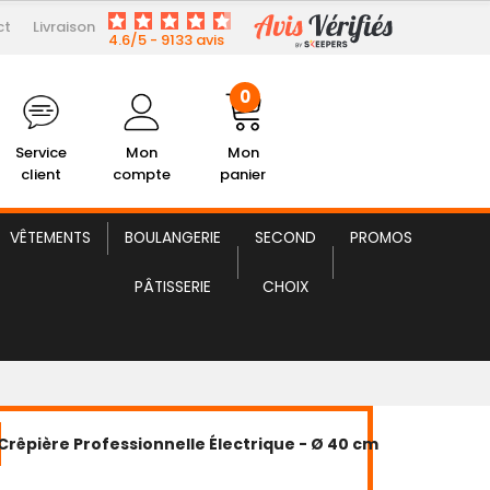
0
ct
Livraison
4.6/5 - 9133 avis
lient
Mon Compte
Mon panier
0
Service
Mon
Mon
client
compte
panier
VÊTEMENTS
BOULANGERIE
SECOND
PROMOS
PÂTISSERIE
CHOIX
Crêpière Professionnelle Électrique - Ø 40 cm