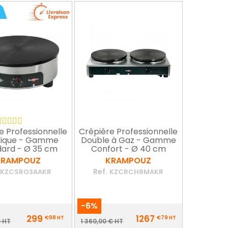
e Professionnelle
Crêpière Professionnelle
rique - Gamme
Double à Gaz - Gamme
dard - Ø 35 cm
Confort - Ø 40 cm
KRAMPOUZ
KRAMPOUZ
Ref.
KZCSRO3AAKR
KZCRCH8MAKR
-6%
Prix
299
1267
€98
HT
€79
HT
ix
Prix
€ HT
1 360,00 € HT