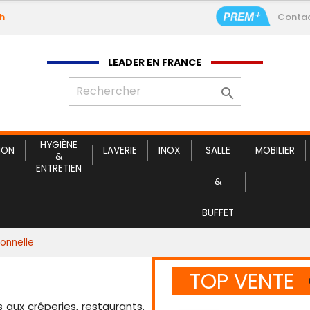
9h
Conta
Service c
LEADER EN FRANCE

HYGIÈNE
ION
LAVERIE
INOX
SALLE
MOBILIER
&
ENTRETIEN
&
BUFFET
ionnelle
TOP VENTE
aux crêperies, restaurants,