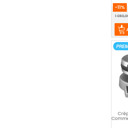
-11%
Prix
1 080,0
Crêp
Commer