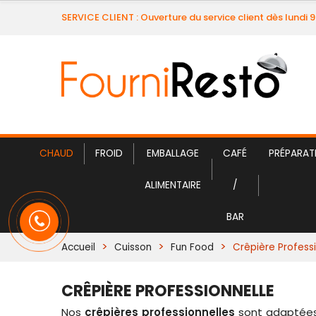
SERVICE CLIENT : Ouverture du service client dès lundi 
CHAUD
FROID
EMBALLAGE
CAFÉ
PRÉPARAT
ALIMENTAIRE
/
BAR
Accueil
Cuisson
Fun Food
Crêpière Profess
CRÊPIÈRE PROFESSIONNELLE
Nos
crêpières professionnelles
sont adaptées 