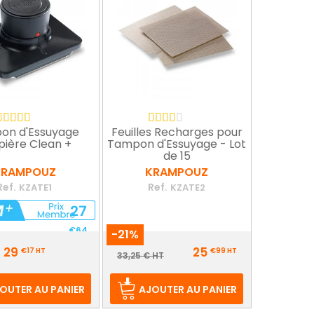
on d'Essuyage
Feuilles Recharges pour
pière Clean +
Tampon d'Essuyage - Lot
de 15
KRAMPOUZ
KRAMPOUZ
Ref.
Ref.
KZATE1
KZATE2
27
€64
-21%
Prix
29
25
HT
€17
HT
€99
HT
Prix
33,25 € HT
de
base
OUTER AU PANIER
AJOUTER AU PANIER