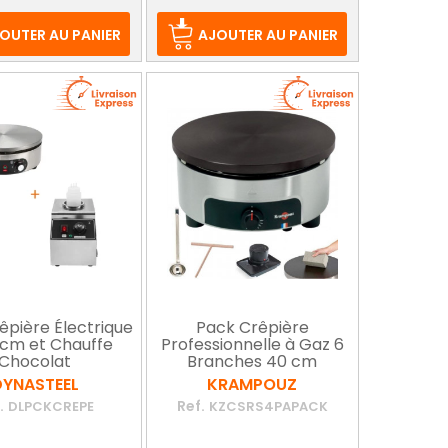
e
de
ase
base
OUTER AU PANIER
AJOUTER AU PANIER
êpière Électrique
Pack Crêpière
 cm et Chauffe
Professionnelle à Gaz 6
Chocolat
Branches 40 cm
DYNASTEEL
KRAMPOUZ
.
Ref.
DLPCKCREPE
KZCSRS4PAPACK