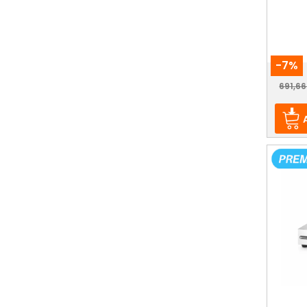
-7%
Prix
691,66