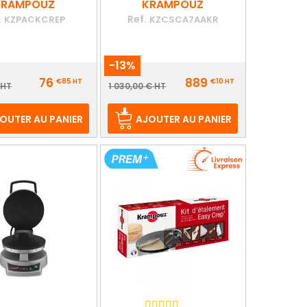
cm
KRAMPOUZ
KRAMPOUZ
.
Ref.
KZPACKCREP
KZCSCA7AAKR
-13%
Prix
76
889
€85
HT
€10
HT
ix
Prix
 HT
1 030,00 € HT
e
de
ase
base
OUTER AU PANIER
AJOUTER AU PANIER