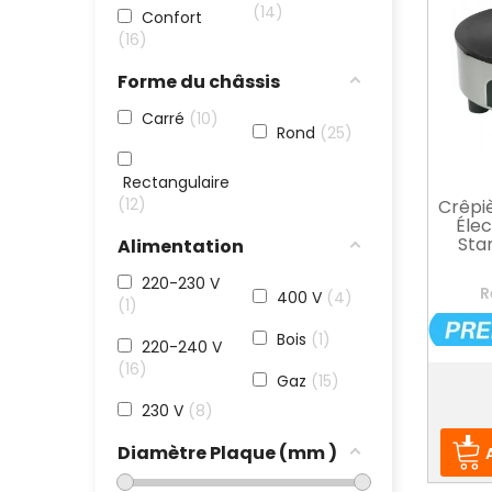
14
Confort
16
Forme du châssis
Carré
10
Rond
25
Rectangulaire
12
Crêpiè
Éle
Sta
Alimentation
220-230 V
R
400 V
4
1
Bois
1
220-240 V
16
Gaz
15
Prix
230 V
8
Diamètre Plaque (mm )