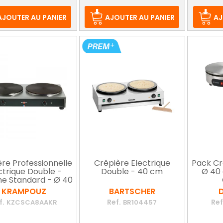
de
de
d
base
base
b
AJOUTER AU PANIER
AJOUTER AU PANIER
AJ
re Professionnelle
Crêpière Electrique
Pack Cr
ctrique Double -
Double - 40 cm
Ø 40
 Standard - Ø 40
cm
KRAMPOUZ
BARTSCHER
f.
Ref.
Ref
KZCSCA8AAKR
BR104457