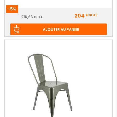
-5%
Prix
204
€18
HT
Prix
216,66 € HT
de
base
AJOUTER AU PANIER