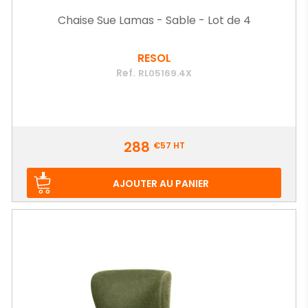
Chaise Sue Lamas - Sable - Lot de 4
RESOL
Ref.
RL05169.4X
Prix
288
€57
HT
AJOUTER AU PANIER