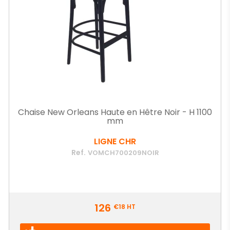
Chaise New Orleans Haute en Hêtre Noir - H 1100
mm
LIGNE CHR
Ref.
VOMCH700209NOIR
Prix
126
€18
HT