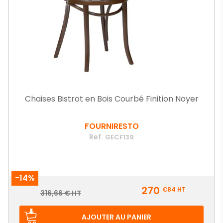
Chaises Bistrot en Bois Courbé Finition Noyer
FOURNIRESTO
Ref.
GECF139
-14%
Prix
270
€84
HT
Prix
316,66 € HT
de
base
AJOUTER AU PANIER