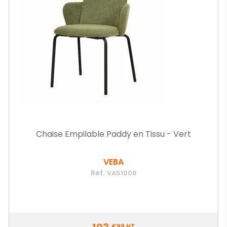
Chaise Empilable Paddy en Tissu - Vert
VEBA
Ref.
VA51006
Prix
€99
HT