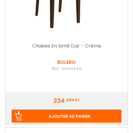
Chaises En Simili Cuir - Crème
BOLERO
Ref.
GEGH444
Prix
234
€99
HT
AJOUTER AU PANIER