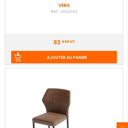
VEBA
Ref.
VA52003
Prix
93
€99
HT
AJOUTER AU PANIER