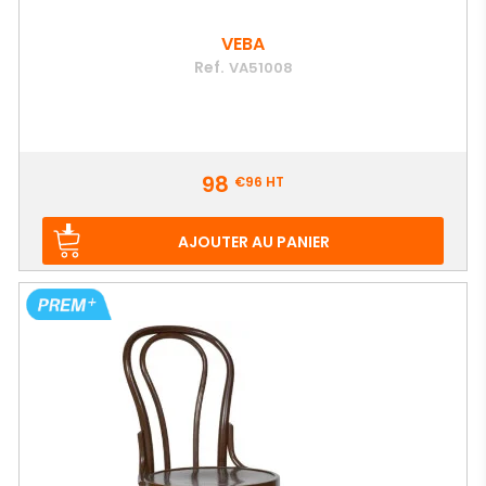
VEBA
Ref.
VA51008
Prix
98
€96
HT
AJOUTER AU PANIER