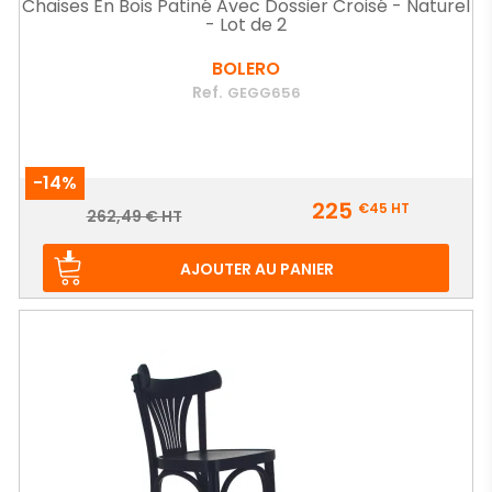
Chaises En Bois Patiné Avec Dossier Croisé - Naturel
- Lot de 2
BOLERO
Ref.
GEGG656
-14%
Prix
225
€45
HT
Prix
262,49 € HT
de
base
AJOUTER AU PANIER