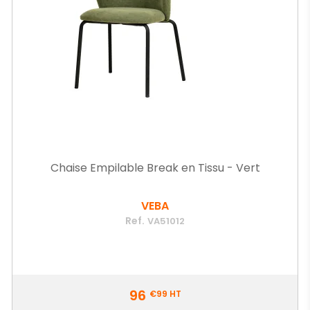
Chaise Empilable Break en Tissu - Vert
VEBA
Ref.
VA51012
Prix
96
€99
HT