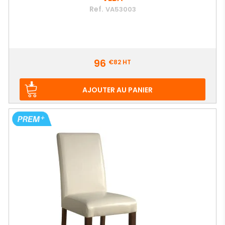
Ref.
VA53003
Prix
96
€82
HT
AJOUTER AU PANIER