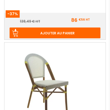
-37%
Prix
86
€56
HT
Prix
138,49 € HT
de
base
AJOUTER AU PANIER