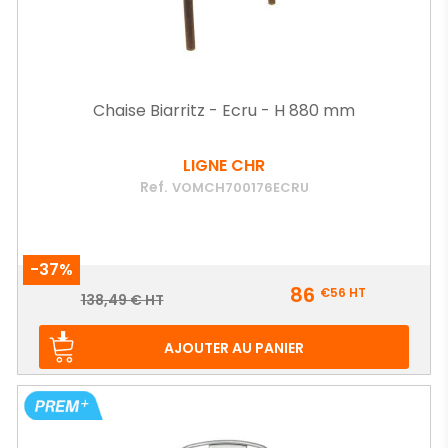
Chaise Biarritz - Ecru - H 880 mm
LIGNE CHR
Ref.
VOMCH700176ECRU
-37%
Prix
86
€56
HT
Prix
138,49 € HT
de
base
AJOUTER AU PANIER