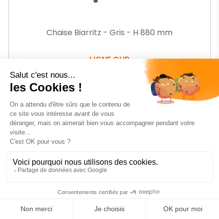
Chaise Biarritz - Gris - H 880 mm
LIGNE CHR
Ref.
VOMCH700176GRIS
-28%
Prix
98
€41
HT
Prix
138,49 € HT
de
base
AJOUTER AU PANIER