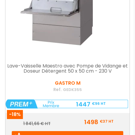
Lave-Vaisselle Maestro avec Pompe de Vidange et
Doseur Détergent 50 x 50 cm - 230 V
GASTRO M
Ref.
GEDK355
1447
€96
HT
-18%
Prix
1498
€37
HT
Prix
1 841,66 € HT
de