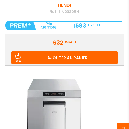
HENDI
Ref.
HN233054
1583
€29
HT
Prix
1632
€34
HT
AJOUTER AU PANIER