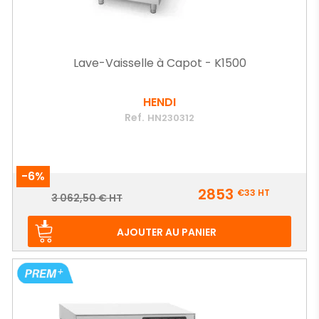
Lave-Vaisselle à Capot - K1500
HENDI
Ref.
HN230312
-6%
Prix
2853
€33
HT
Prix
3 062,50 € HT
de
base
AJOUTER AU PANIER