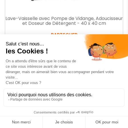
Lave-Vaisselle avec Pompe de Vidange, Adoucisseur
et Doseur de Détergent - 40 x 40 cm
BARTSCHER
Ref.
BR110463
-21%
Prix
2361
€83
HT
Prix
2 991,55 € HT
de
base
AJOUTER AU PANIER