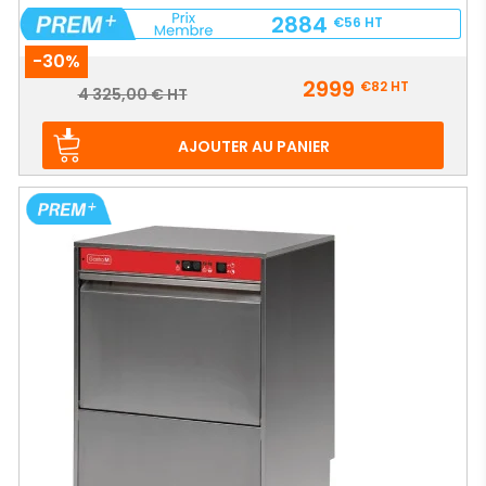
2884
€56
HT
-30%
Prix
2999
€82
HT
Prix
4 325,00 € HT
de
base
AJOUTER AU PANIER