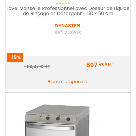
Lave-Vaisselle Professionnel avec Doseur de Liquide
de Rinçage et Détergent - 50 x 50 cm
DYNASTEEL
Ref.
DLDW50
-19%
Prix
897
€04
HT
Prix
1 113,37 € HT
de
base
Bientôt disponible