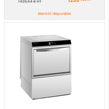
1235
Prix
1 626,54 € HT
de
base
Bientôt disponible