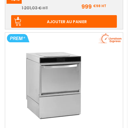
Prix
999
€98
HT
Prix
1 201,03 € HT
de
base
AJOUTER AU PANIER