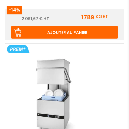
-14%
Prix
1789
€21
HT
Prix
2 091,67 € HT
de
base
AJOUTER AU PANIER