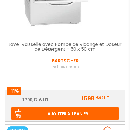
Lave-Vaisselle avec Pompe de Vidange et Doseur
de Détergent - 50 x 50 cm
BARTSCHER
Ref.
BR110500
-11%
Prix
1598
€92
HT
Prix
1 799,17 € HT
de
base
AJOUTER AU PANIER