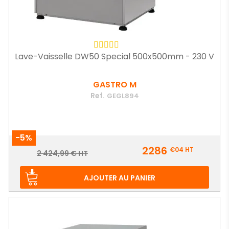
Lave-Vaisselle DW50 Special 500x500mm - 230 V
GASTRO M
Ref.
GEGL894
-5%
Prix
2286
€04
HT
Prix
2 424,99 € HT
de
base
AJOUTER AU PANIER