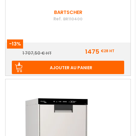
BARTSCHER
Ref.
BR110400
-13%
Prix
1475
€28
HT
Prix
1 707,50 € HT
de
base
AJOUTER AU PANIER