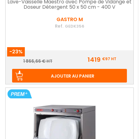
Lave-Vaisselle Maestro avec Pompe de Vidange et
Doseur Détergent 50 x 50 cm - 400 V
GASTRO M
Ref.
GEDK356
-23%
Prix
1419
€97
HT
Prix
1 866,66 € HT
de
base
AJOUTER AU PANIER