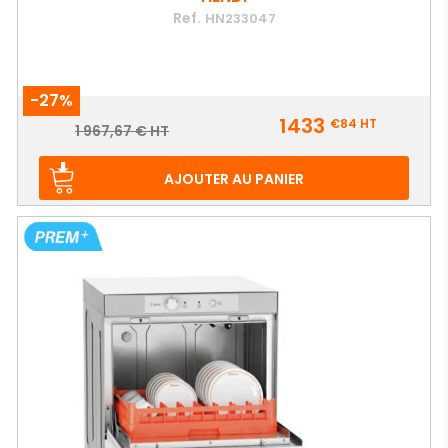
Ref.
HN233047
-27%
Prix
1433
€84
HT
Prix
1 967,67 € HT
de
base
AJOUTER AU PANIER