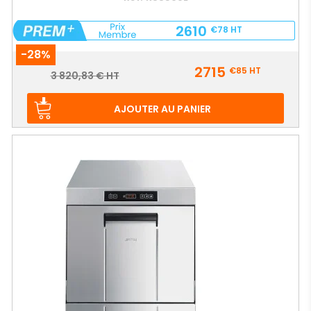
2610
€78
HT
-28%
Prix
2715
€85
HT
Prix
3 820,83 € HT
de
base
AJOUTER AU PANIER