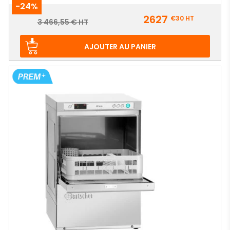
-24%
Prix
2627
€30
HT
Prix
3 466,55 € HT
de
base
AJOUTER AU PANIER