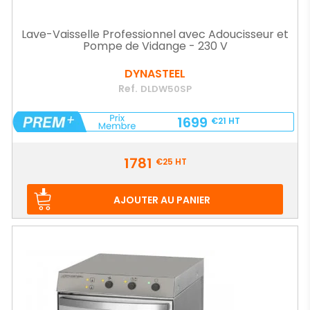
Lave-Vaisselle Professionnel avec Adoucisseur et
Pompe de Vidange - 230 V
DYNASTEEL
Ref.
DLDW50SP
1699
€21
HT
Prix
1781
€25
HT
AJOUTER AU PANIER