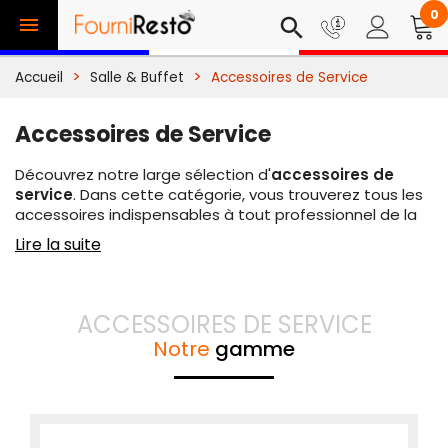
0

search
Accueil
Salle & Buffet
Accessoires de Service
Accessoires de Service
Découvrez notre large sélection d'
accessoires de
service
. Dans cette catégorie, vous trouverez tous les
accessoires indispensables à tout professionnel de la
restauration. Ainsi, vous pourrez choisir votre
porte
Lire la suite
addition
, vos
plateaux de service
, vos
tire-bouchons
et
décapsuleurs
ou encore vos
accessoires de
commande
. Chaque produit a été sélectionné par nos
soins pour leur excellent rapport qualité-prix et leur
ACCESSOIRES DE SERVICE
efficacité. C'est la raison pour laquelle vous trouverez
Notre
gamme
des produits issus des plus grandes marques
disponibles sur le marché.