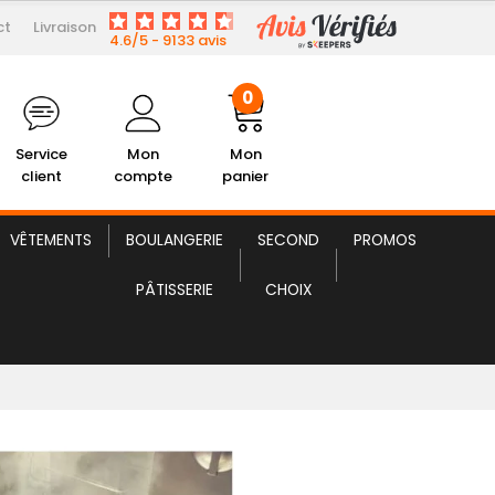
0
ct
Livraison
4.6/5 - 9133 avis
lient
Mon Compte
Mon panier
0
Service
Mon
Mon
client
compte
panier
VÊTEMENTS
BOULANGERIE
SECOND
PROMOS
PÂTISSERIE
CHOIX