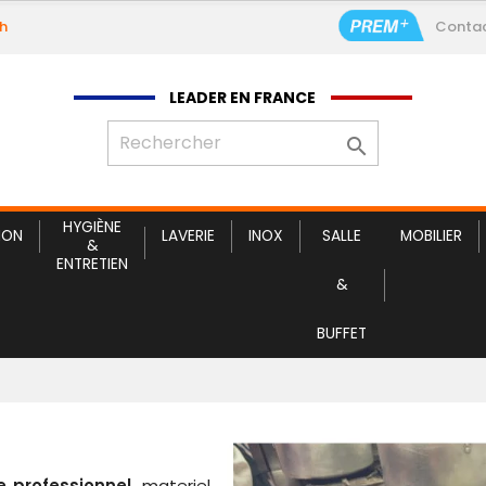
9h
Conta
Service c
LEADER EN FRANCE

HYGIÈNE
ION
LAVERIE
INOX
SALLE
MOBILIER
&
ENTRETIEN
&
BUFFET
 professionnel
, materiel