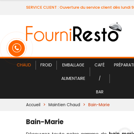
SERVICE CLIENT : Ouverture du service client dès lundi 
CHAUD
FROID
EMBALLAGE
CAFÉ
PRÉPARAT
ALIMENTAIRE
/
BAR
Accueil
Maintien Chaud
Bain-Marie
Bain-Marie
Découvrez toute notre gamme de
bain marie