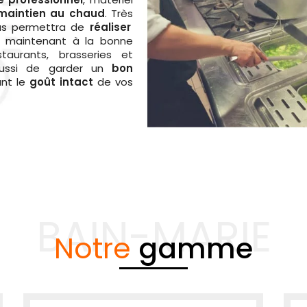
 maintien au chaud
. Très
us permettra de
réaliser
 maintenant à la bonne
staurants, brasseries et
aussi de garder un
bon
ant le
goût intact
de vos
BAIN-MARIE
Notre
gamme