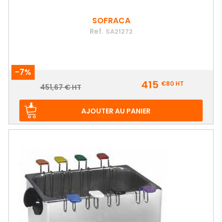
SOFRACA
Ref.
SA21272
-7%
Prix
415
€80
HT
Prix
451,67 € HT
de
base
AJOUTER AU PANIER