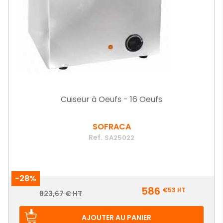
Cuiseur à Oeufs - 16 Oeufs
SOFRACA
Ref.
SA25022
-28%
Prix
586
€53
HT
Prix
823,67 € HT
de
base
AJOUTER AU PANIER