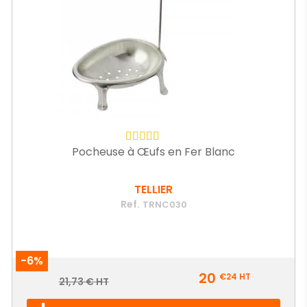
Pocheuse à Œufs en Fer Blanc
TELLIER
Ref.
TRNC030
-6%
Prix
20
€24
HT
Prix
21,73 € HT
de