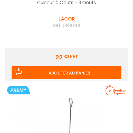
Cuiseur à Oeufs - 3 Oeufs
LACOR
Ref.
LR69343
Prix
22
€89
HT
AJOUTER AU PANIER