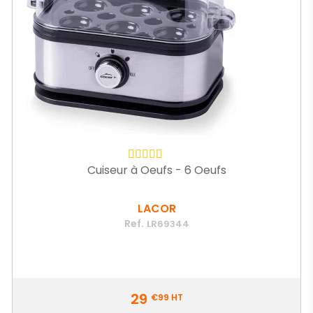
Cuiseur à Oeufs - 6 Oeufs
LACOR
Ref.
LR69344
Prix
29
€99
HT