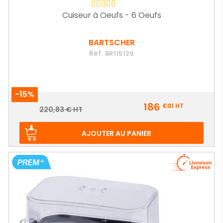
Cuiseur à Oeufs - 6 Oeufs
BARTSCHER
Ref.
BR115129
-15%
Prix
186
€01
HT
Prix
220,83 € HT
de
base
AJOUTER AU PANIER