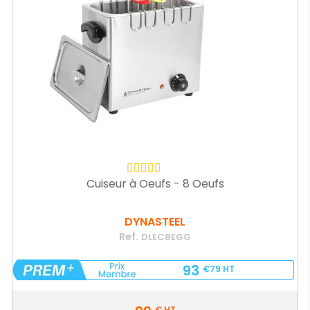
Cuiseur à Oeufs - 8 Oeufs
DYNASTEEL
Ref.
DLEC8EGG
93
€79
HT
Prix
€
HT