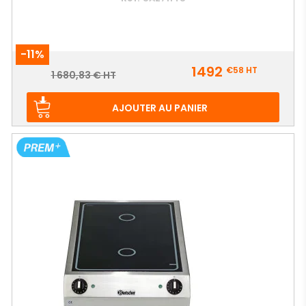
-11%
Prix
1492
€58
HT
Prix
1 680,83 € HT
de
base
AJOUTER AU PANIER