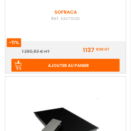
SOFRACA
Ref.
SA27102D
-11%
Prix
1137
€38
HT
Prix
1 280,83 € HT
de
base
AJOUTER AU PANIER