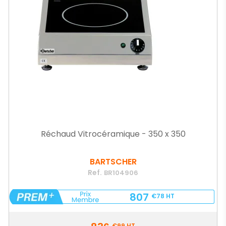
Réchaud Vitrocéramique - 350 x 350
BARTSCHER
Ref.
BR104906
807
€78
HT
Prix
€99
HT