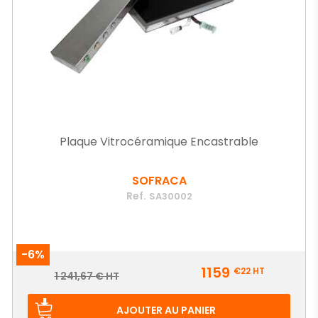
Plaque Vitrocéramique Encastrable
SOFRACA
Ref.
SA30002
-6%
Prix
1159
€22
HT
Prix
1 241,67 € HT
de
base
AJOUTER AU PANIER