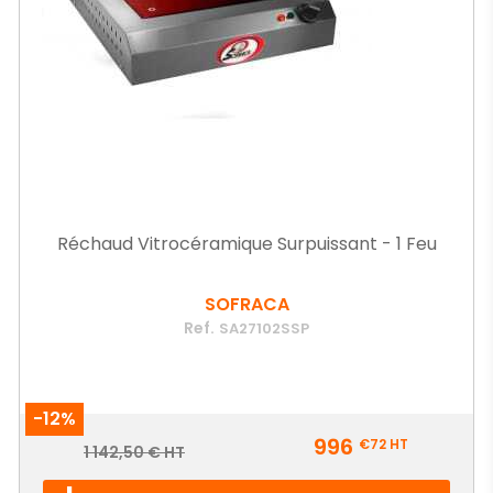
Réchaud Vitrocéramique Surpuissant - 1 Feu
SOFRACA
Ref.
SA27102SSP
-12%
Prix
996
€72
HT
Prix
1 142,50 € HT
de