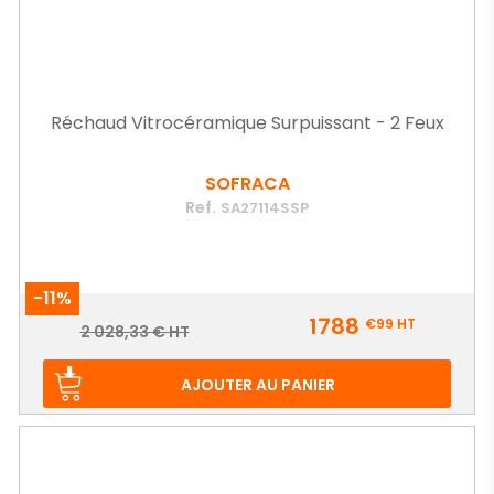
Réchaud Vitrocéramique Surpuissant - 2 Feux
SOFRACA
Ref.
SA27114SSP
-11%
Prix
1788
€99
HT
Prix
2 028,33 € HT
de
base
AJOUTER AU PANIER