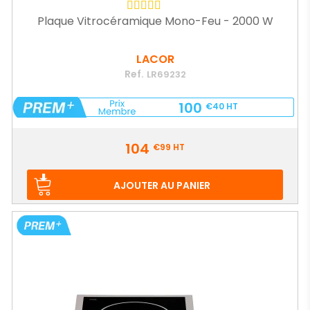
Plaque Vitrocéramique Mono-Feu - 2000 W
LACOR
Ref.
LR69232
100
€40
HT
Prix
104
€99
HT
AJOUTER AU PANIER