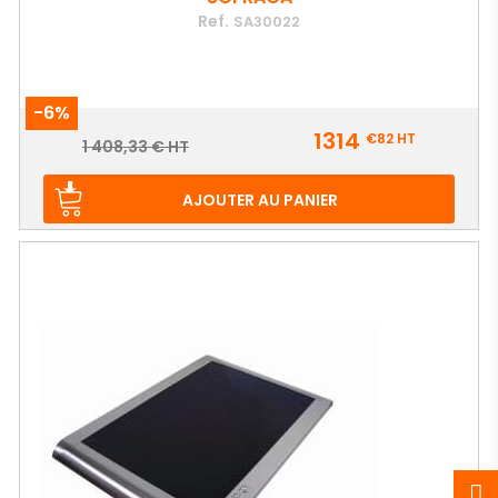
Ref.
SA30022
-6%
Prix
1314
€82
HT
Prix
1 408,33 € HT
de
base
AJOUTER AU PANIER