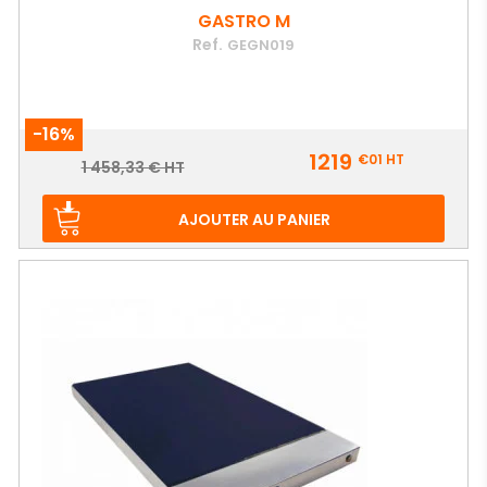
GASTRO M
Ref.
GEGN019
-16%
Prix
1219
€01
HT
Prix
1 458,33 € HT
de
base
AJOUTER AU PANIER