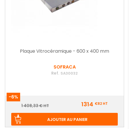
Plaque Vitrocéramique - 600 x 400 mm
SOFRACA
Ref.
SA30032
-6%
Prix
1314
€82
HT
Prix
1 408,33 € HT
de
base
AJOUTER AU PANIER