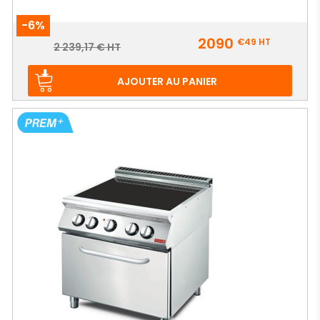
-6%
Prix
2090
€49
HT
Prix
2 239,17 € HT
de
base
AJOUTER AU PANIER