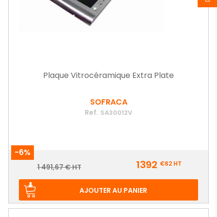
Plaque Vitrocéramique Extra Plate
SOFRACA
Ref.
SA30012V
-6%
Prix
1392
€62
HT
Prix
1 491,67 € HT
de
base
AJOUTER AU PANIER