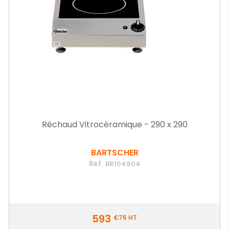
Réchaud Vitrocéramique - 290 x 290
BARTSCHER
Ref.
BR104904
Prix
593
€75
HT