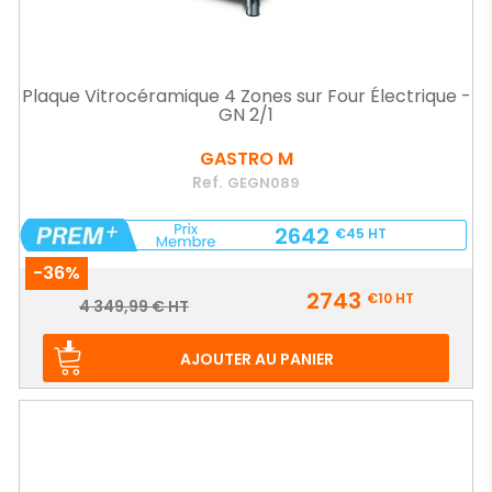
Plaque Vitrocéramique 4 Zones sur Four Électrique -
GN 2/1
GASTRO M
Ref.
GEGN089
2642
€45
HT
-36%
Prix
2743
€10
HT
Prix
4 349,99 € HT
de
base
AJOUTER AU PANIER