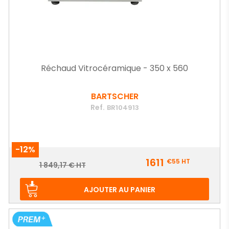
Réchaud Vitrocéramique - 350 x 560
BARTSCHER
Ref.
BR104913
-12%
Prix
1611
€55
HT
Prix
1 849,17 € HT
de
base
AJOUTER AU PANIER