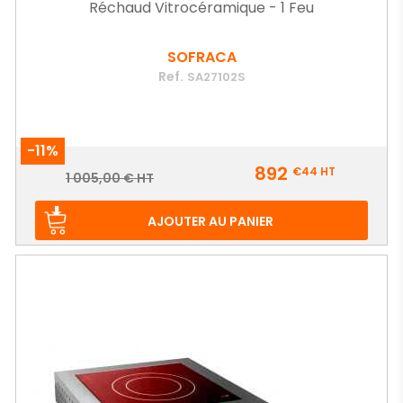
Réchaud Vitrocéramique - 1 Feu
SOFRACA
Ref.
SA27102S
-11%
Prix
892
€44
HT
Prix
1 005,00 € HT
de
base
AJOUTER AU PANIER