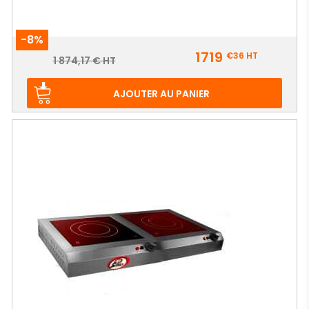
-8%
Prix
1719
€36
HT
Prix
1 874,17 € HT
de
base
AJOUTER AU PANIER