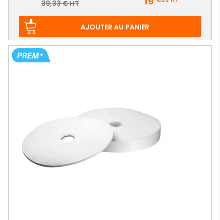
19
Prix
39,33 € HT
de
base
AJOUTER AU PANIER