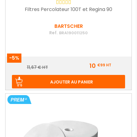
Filtres Percolateur 100T et Regina 90
BARTSCHER
Ref.
BRA190011250
-5%
Prix
10
€99
HT
Prix
11,67 € HT
de
base
AJOUTER AU PANIER