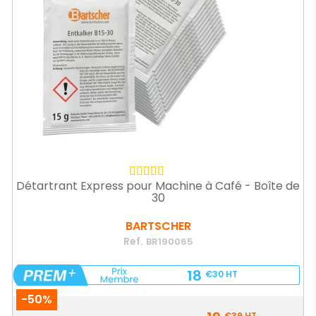
Détartrant Express pour Machine à Café - Boîte de
30
BARTSCHER
Ref.
BR190065
18
€30
HT
-50%
Prix
€39
HT