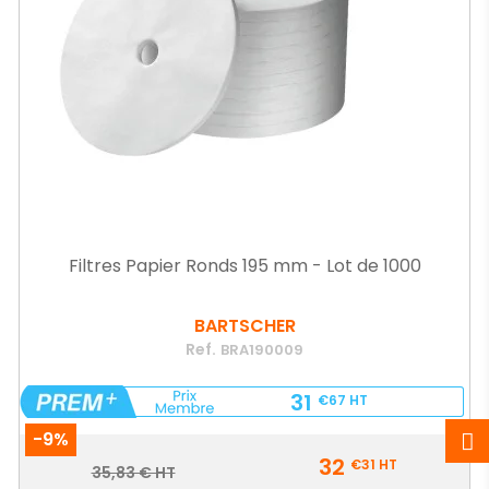
Filtres Papier Ronds 195 mm - Lot de 1000
BARTSCHER
Ref.
BRA190009
31
€67
HT
-9%
Prix
32
€31
HT
Prix
35,83 € HT