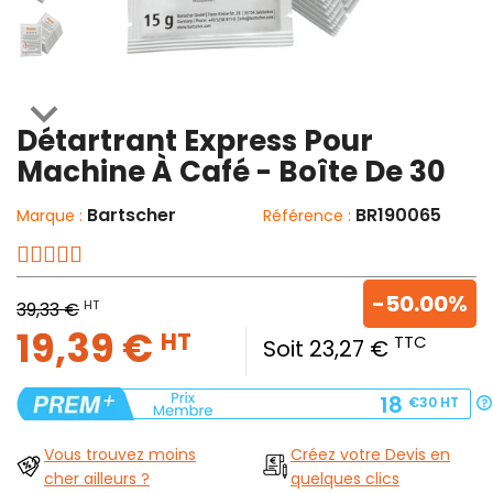

Détartrant Express Pour
Machine À Café - Boîte De 30
Bartscher
BR190065
Marque :
Référence :
-50.00%
HT
39,33 €
19,39 €
HT
TTC
Soit 23,27 €
18
€30
HT
Vous trouvez moins
Créez votre Devis en
cher ailleurs ?
quelques clics