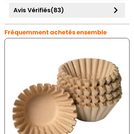
keyboard_arrow_down
Avis Vérifiés(83)
Fréquemment achetés ensemble