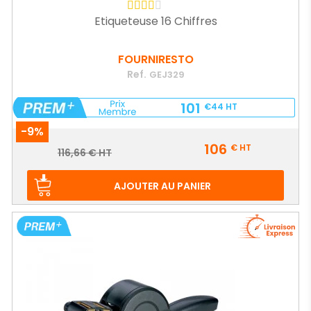
Etiqueteuse 16 Chiffres
FOURNIRESTO
Ref.
GEJ329
101
€44
HT
-9%
Prix
106
€
HT
Prix
116,66 € HT
de
base
AJOUTER AU PANIER