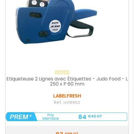
Etiqueteuse 2 Lignes avec Étiquettes - Judo Food - L
250 x P 60 mm
LABELFRESH
Ref.
LH18652
84
€40
HT
Prix
€99
HT