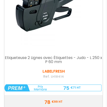
Etiqueteuse 2 Lignes avec Étiquettes - Judo - L 250 x
P 60 mm
LABELFRESH
Ref.
LH18414
75
€71
HT
Prix
78
€99
HT