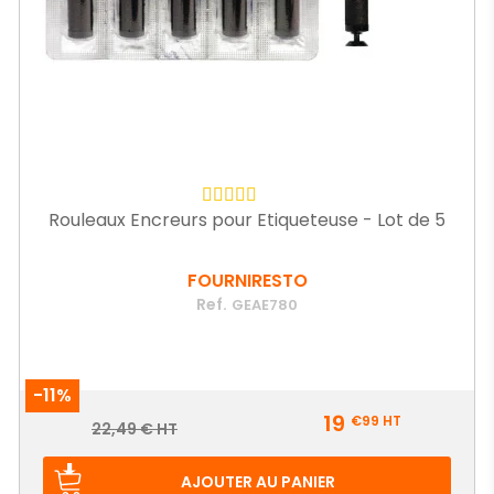
Rouleaux Encreurs pour Etiqueteuse - Lot de 5
FOURNIRESTO
Ref.
GEAE780
-11%
Prix
19
€99
HT
Prix
22,49 € HT
de
base
AJOUTER AU PANIER