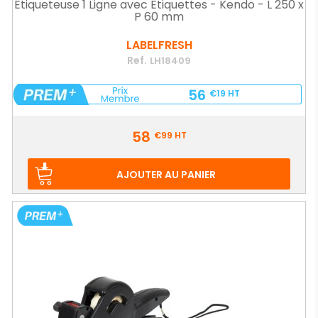
Etiqueteuse 1 Ligne avec Etiquettes - Kendo - L 250 x
P 60 mm
LABELFRESH
Ref.
LH18409
56
€19
HT
Prix
58
€99
HT
AJOUTER AU PANIER