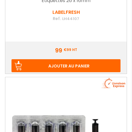
Étiquettes 26 x 16mm
LABELFRESH
Ref.
LH44107
Prix
99
€99
HT
AJOUTER AU PANIER