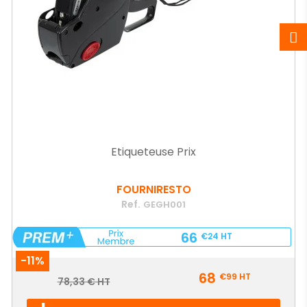
Etiqueteuse Prix
FOURNIRESTO
Ref.
GEGH001
66
€24
HT
-11%
Prix
68
€99
HT
Prix
78,33 € HT
de