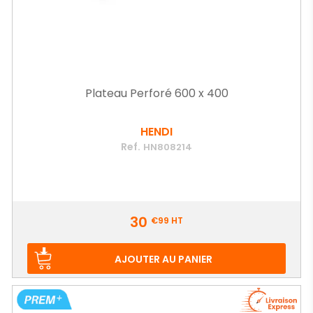
Plateau Perforé 600 x 400
HENDI
Ref.
HN808214
Prix
30
€99
HT
AJOUTER AU PANIER