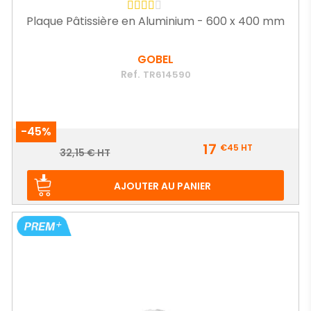
Plaque Pâtissière en Aluminium - 600 x 400 mm
GOBEL
Ref.
TR614590
-45%
Prix
17
€45
HT
Prix
32,15 € HT
de
base
AJOUTER AU PANIER