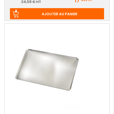
17
Prix
24,58 € HT
de
base
AJOUTER AU PANIER