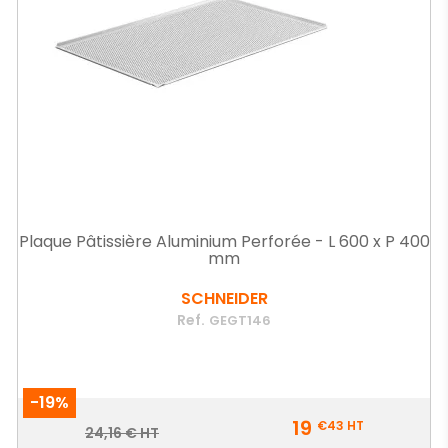
Plaque Pâtissière Aluminium Perforée - L 600 x P 400
mm
SCHNEIDER
Ref.
GEGT146
-19%
Prix
19
€43
HT
Prix
24,16 € HT