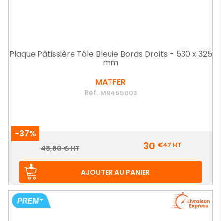
Plaque Pâtissière Tôle Bleuie Bords Droits - 530 x 325
mm
MATFER
Ref.
MR455003
-37%
Prix
30
€47
HT
Prix
48,80 € HT
de
base
AJOUTER AU PANIER