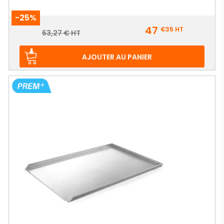
-25%
Prix
47
€35
HT
Prix
63,27 € HT
de
base
AJOUTER AU PANIER