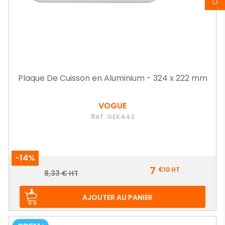
Plaque De Cuisson en Aluminium - 324 x 222 mm
VOGUE
Ref.
GEK442
-14%
Prix
7
€10
HT
Prix
8,33 € HT
de
base
AJOUTER AU PANIER