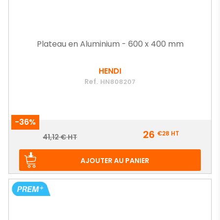
Plateau en Aluminium - 600 x 400 mm
HENDI
Ref.
HN808207
-36%
Prix
26
€28
HT
Prix
41,12 € HT
de
base
AJOUTER AU PANIER