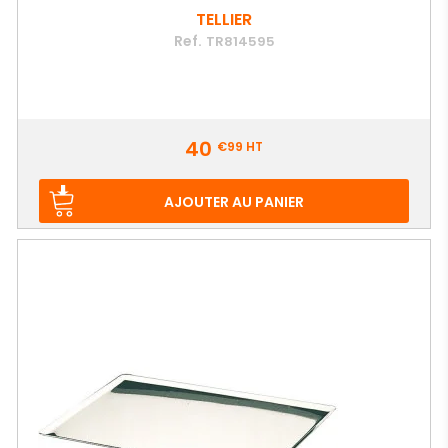
TELLIER
Ref.
TR814595
Prix
40
€99
HT
AJOUTER AU PANIER