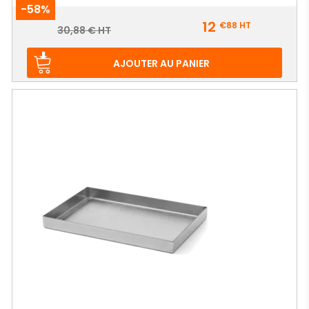
-58%
Prix
12
€88
HT
Prix
30,88 € HT
de
base
AJOUTER AU PANIER