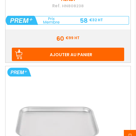
Ref.
HN808238
58
€32
HT
Prix
60
€99
HT
AJOUTER AU PANIER