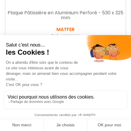
Plaque Pâtissière en Aluminium Perforé - 530 x 325
mm
MATFER
Ref.
MR310610
-36%
Prix
28
€25
HT
Prix
44,35 € HT
de
base
AJOUTER AU PANIER