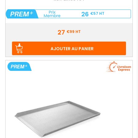
26
€57
HT
Prix
27
€99
HT
AJOUTER AU PANIER