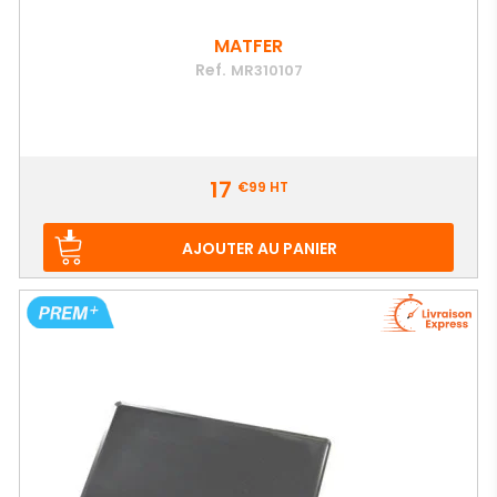
MATFER
Ref.
MR310107
Prix
17
€99
HT
AJOUTER AU PANIER