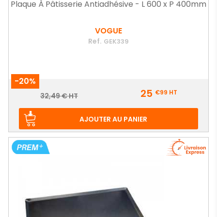
Plaque À Pâtisserie Antiadhésive - L 600 x P 400mm
VOGUE
Ref.
GEK339
-20%
Prix
25
€99
HT
Prix
32,49 € HT
de
base
AJOUTER AU PANIER