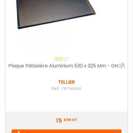
Plaque Pâtissière Aluminium 530 x 325 Mm - GN 1/1
TELLIER
Ref.
TR714560
Prix
15
€99
HT