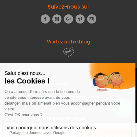
Suivez-nous sur
Facebook
YouTube
Google+
Pinterest
Instagram
Visitez notre blog
À propos de
Fourniresto
Entre vous et nous
HT
12,99 €
Ajouter au panier
Besoin d'aide ?