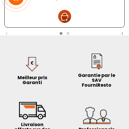
‹
›
Garantie par le
Meilleur prix
SAV
Garanti
FourniResto
Livraison