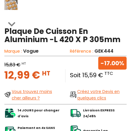

Plaque De Cuisson En
Aluminium -L 420 X P 305mm
Vogue
GEK444
Marque :
Référence :
-17.00%
HT
15,83 €
12,99 €
HT
TTC
Soit 15,59 €
Vous trouvez moins
Créez votre Devis en
cher ailleurs ?
quelques clics
14 JOURS pour changer
Livraison EXPRESS
d'avis
24/48h
Paiement en 4x SANS
Garantie 1 an