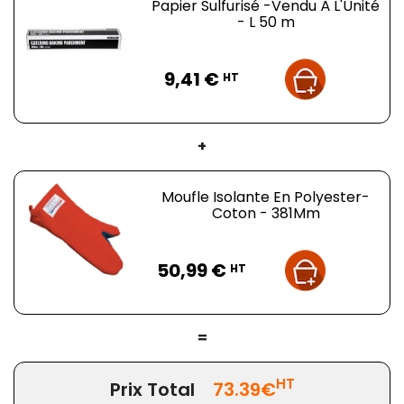
Papier Sulfurisé -Vendu À L'Unité
- L 50 m
Prix
9,41 €
HT
+
Moufle Isolante En Polyester-
Coton - 381Mm
Prix
50,99 €
HT
=
HT
Prix Total
73.39€