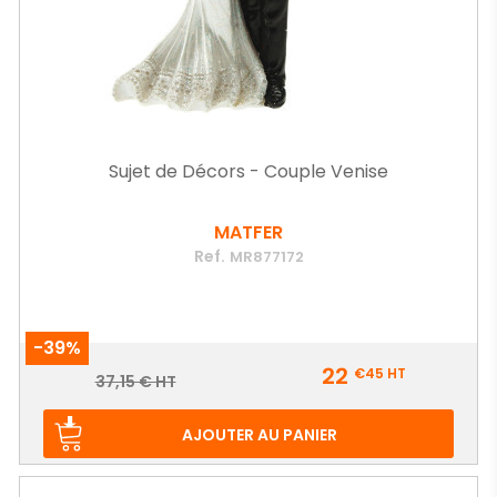
Sujet de Décors - Couple Venise
MATFER
Ref.
MR877172
-39%
Prix
22
€45
HT
Prix
37,15 € HT
de
base
AJOUTER AU PANIER