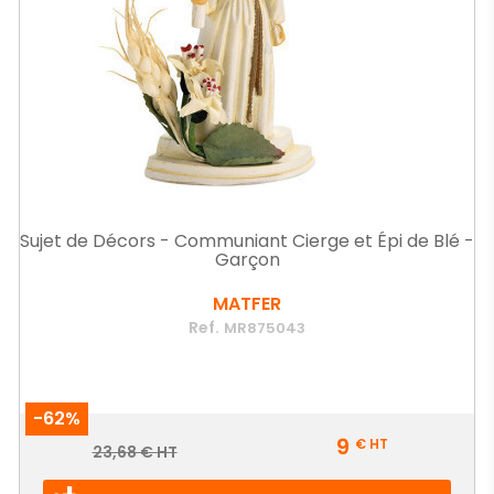
Sujet de Décors - Communiant Cierge et Épi de Blé -
Garçon
MATFER
Ref.
MR875043
-62%
Prix
9
€
HT
Prix
23,68 € HT
de