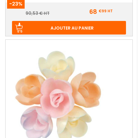
-23%
Prix
68
€99
HT
Prix
90,53 € HT
de
base
AJOUTER AU PANIER