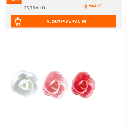
Prix
9
€03
HT
Prix
23,73 € HT
de
base
AJOUTER AU PANIER