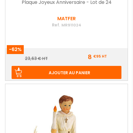
Plaque Joyeux Anniversaire - Lot de 24
MATFER
Ref.
MR911024
-62%
Prix
8
€95
HT
Prix
23,63 € HT
de
base
AJOUTER AU PANIER