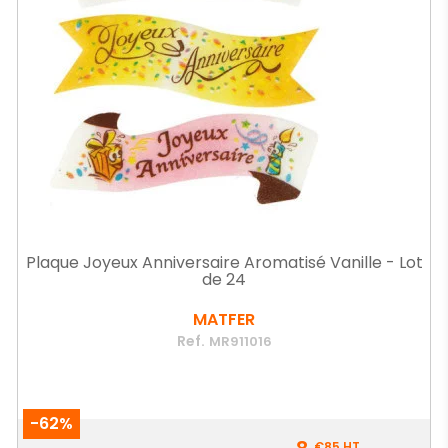
Plaque Joyeux Anniversaire Aromatisé Vanille - Lot
de 24
MATFER
Ref.
MR911016
-62%
Prix
€85
HT