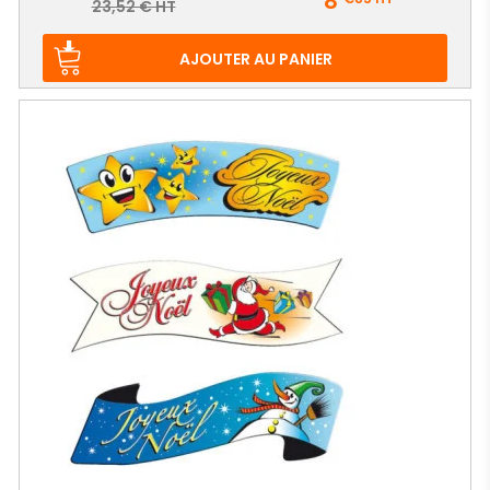
8
Prix
23,52 € HT
de
base
AJOUTER AU PANIER