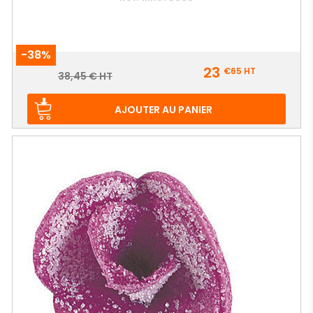
-38%
Prix
23
€65
HT
Prix
38,45 € HT
de
base
AJOUTER AU PANIER