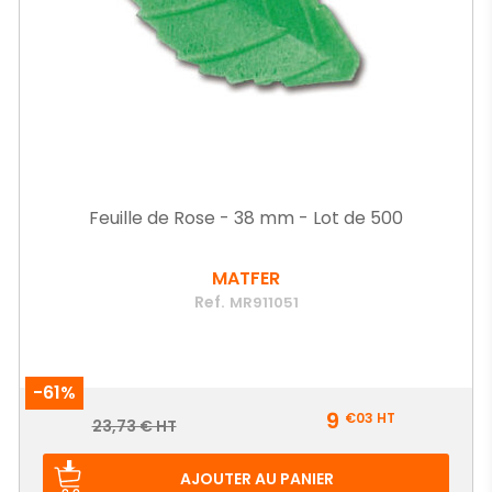
Feuille de Rose - 38 mm - Lot de 500
MATFER
Ref.
MR911051
-61%
Prix
9
€03
HT
Prix
23,73 € HT
de
base
AJOUTER AU PANIER