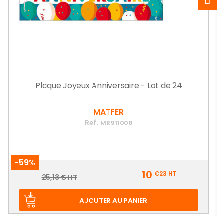
Plaque Joyeux Anniversaire - Lot de 24
MATFER
Ref.
MR911008
-59%
Prix
10
€23
HT
Prix
25,13 € HT
de
base
AJOUTER AU PANIER