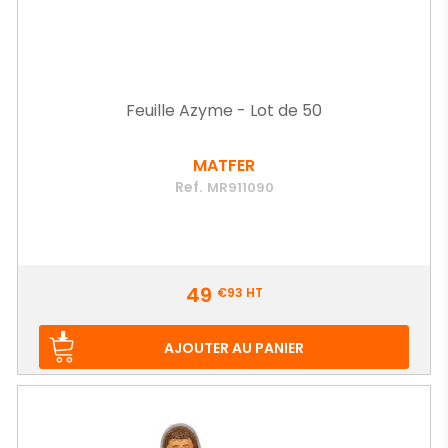
Feuille Azyme - Lot de 50
MATFER
Ref.
MR911090
Prix
49
€93
HT
AJOUTER AU PANIER