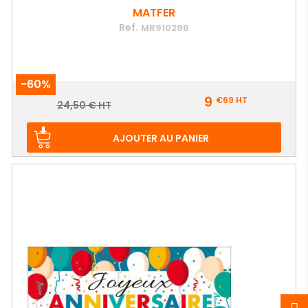
MATFER
Ref.
MR910296
-60%
Prix
9
€69
HT
Prix
24,50 € HT
de
base
AJOUTER AU PANIER