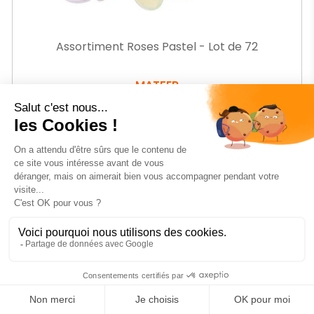
Assortiment Roses Pastel - Lot de 72
MATFER
Ref.
MR911071
-26%
Prix
70
€88
HT
Prix
95,80 € HT
de
base
AJOUTER AU PANIER
Affichage 1-21 de 21 article(s)