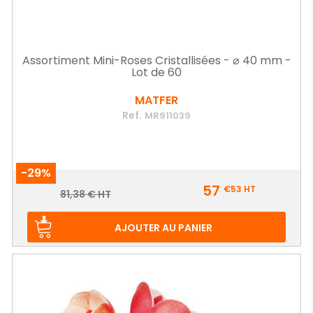
Assortiment Mini-Roses Cristallisées - ⌀ 40 mm -
Lot de 60
MATFER
Ref.
MR911039
-29%
Prix
57
€53
HT
Prix
81,38 € HT
de
base
AJOUTER AU PANIER