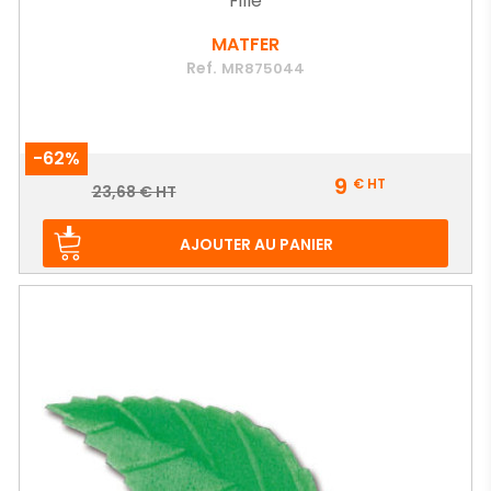
Fille
MATFER
Ref.
MR875044
-62%
Prix
9
€
HT
Prix
23,68 € HT
de
base
AJOUTER AU PANIER