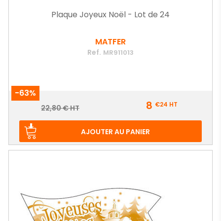
Plaque Joyeux Noël - Lot de 24
MATFER
Ref.
MR911013
-63%
Prix
8
€24
HT
Prix
22,80 € HT
de
base
AJOUTER AU PANIER