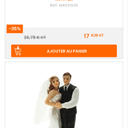
Ref.
MR911025
-35%
Prix
17
€28
HT
Prix
26,78 € HT
de
base
AJOUTER AU PANIER