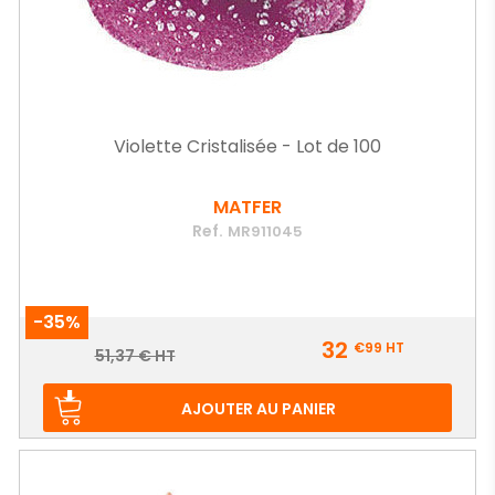
Violette Cristalisée - Lot de 100
MATFER
Ref.
MR911045
-35%
Prix
32
€99
HT
Prix
51,37 € HT
de
base
AJOUTER AU PANIER