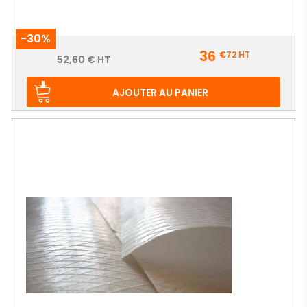
-30%
Prix
36
€72
HT
Prix
52,60 € HT
de
base
AJOUTER AU PANIER