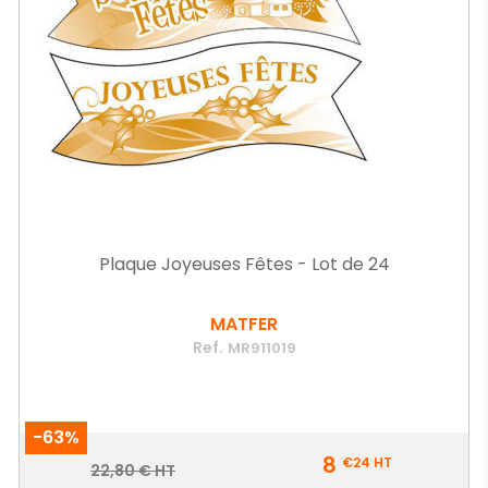
Plaque Joyeuses Fêtes - Lot de 24
MATFER
Ref.
MR911019
-63%
Prix
8
€24
HT
Prix
22,80 € HT