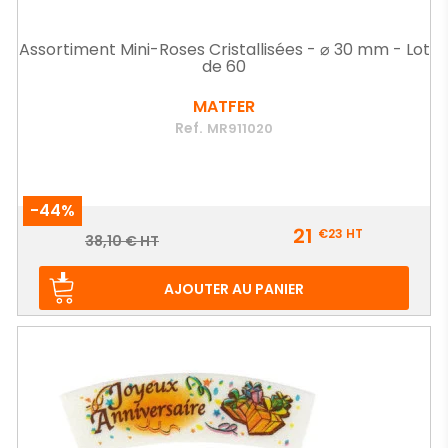
Assortiment Mini-Roses Cristallisées - ⌀ 30 mm - Lot
de 60
MATFER
Ref.
MR911020
-44%
Prix
21
€23
HT
Prix
38,10 € HT
de
base
AJOUTER AU PANIER