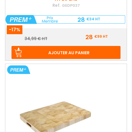
Ref.
GEDP037
28
€34
HT
-17%
Prix
28
€99
HT
Prix
34,99 € HT
de
base
AJOUTER AU PANIER