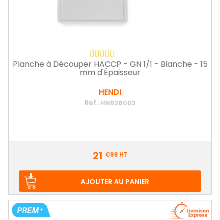
Planche à Découper HACCP - GN 1/1 - Blanche - 15
mm d'Épaisseur
HENDI
Ref.
HN826003
Prix
21
€99
HT
AJOUTER AU PANIER