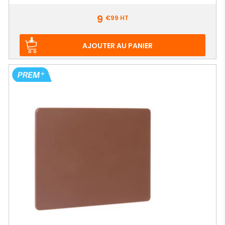
Prix
9
€99
HT
AJOUTER AU PANIER