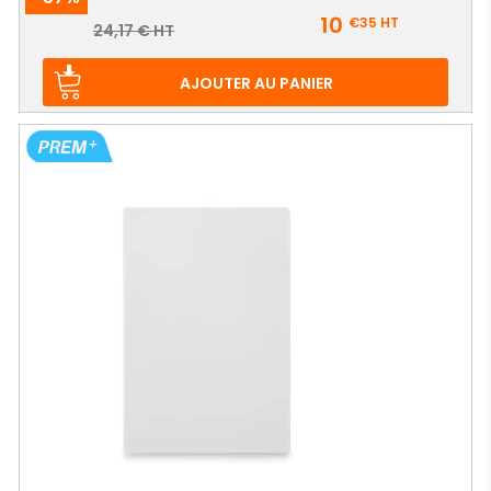
Prix
10
€35
HT
Prix
24,17 € HT
de
base
AJOUTER AU PANIER