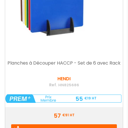
Planches à Découper HACCP - Set de 6 avec Rack
HENDI
Ref.
HN825686
55
€19
HT
Prix
57
€91
HT