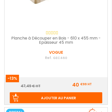
Planche à Découper en Bois - 610 x 455 mm -
Epaisseur 45 mm
VOGUE
Ref.
GEC460
-13%
Prix
40
€99
HT
Prix
47,49 € HT
de
base
AJOUTER AU PANIER