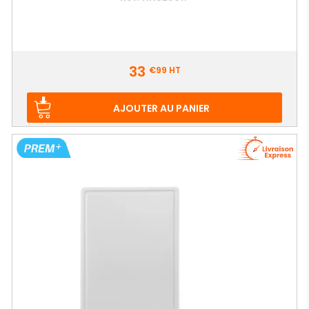
Prix
33
€99
HT
AJOUTER AU PANIER