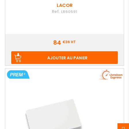
LACOR
Ref.
LR60591
Prix
84
€36
HT
AJOUTER AU PANIER