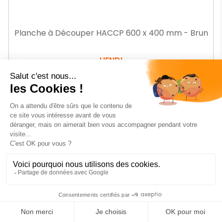
Planche à Découper HACCP 600 x 400 mm - Brun
HENDI
Ref.
HN827147
20
€34
HT
-40%
Prix
21
€58
HT
Prix
36,15 € HT
de
base
AJOUTER AU PANIER