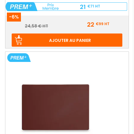
21
€71
HT
-6%
Prix
22
€99
HT
Prix
24,58 € HT
de
base
AJOUTER AU PANIER