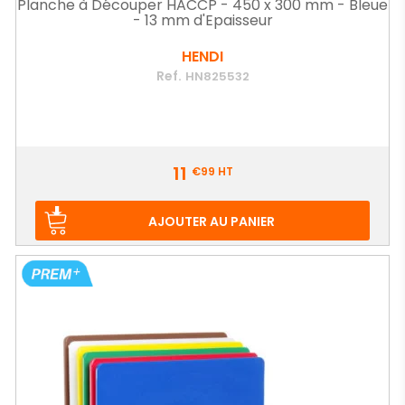
Planche à Découper HACCP - 450 x 300 mm - Bleue
- 13 mm d'Epaisseur
HENDI
Ref.
HN825532
Prix
11
€99
HT
AJOUTER AU PANIER