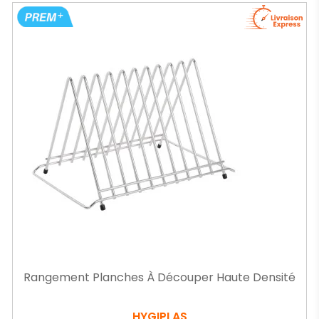
Rangement Planches À Découper Haute Densité
HYGIPLAS