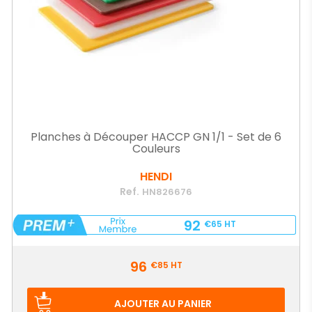
Planches à Découper HACCP GN 1/1 - Set de 6
Couleurs
HENDI
Ref.
HN826676
92
€65
HT
Prix
96
€85
HT
AJOUTER AU PANIER