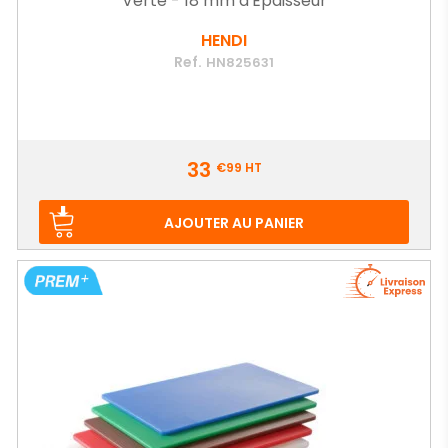
Verte - 18 mm d'Epaisseur
HENDI
Ref.
HN825631
Prix
33
€99
HT
AJOUTER AU PANIER