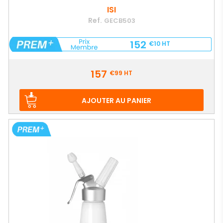
ISI
Ref.
GECB503
152
€10
HT
Prix
157
€99
HT
AJOUTER AU PANIER