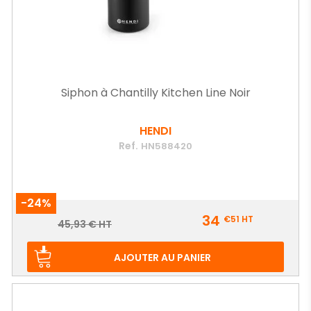
Siphon à Chantilly Kitchen Line Noir
HENDI
Ref.
HN588420
-24%
Prix
34
€51
HT
Prix
45,93 € HT
de
base
AJOUTER AU PANIER