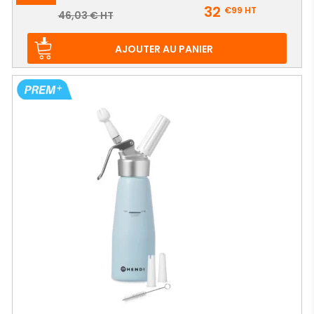
Prix
32
€99
HT
Prix
46,03 € HT
de
base
AJOUTER AU PANIER