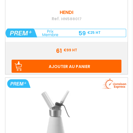
HENDI
Ref.
HN588017
59
€25
HT
Prix
61
€99
HT
AJOUTER AU PANIER