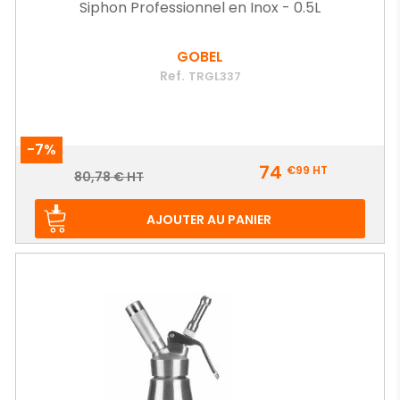
Siphon Professionnel en Inox - 0.5L
GOBEL
Ref.
TRGL337
-7%
Prix
74
€99
HT
Prix
80,78 € HT
de
base
AJOUTER AU PANIER