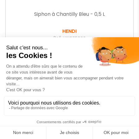
Siphon à Chantilly Bleu - 0,5 L
HENDI
Ref.
HN975862
-28%
Prix
32
€99
HT
Prix
46,03 € HT
de
base
AJOUTER AU PANIER