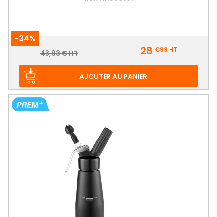
-34%
Prix
28
€99
HT
Prix
43,93 € HT
de
base
AJOUTER AU PANIER