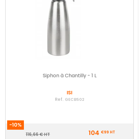
Siphon à Chantilly - 1 L
ISI
Ref.
GECB502
-10%
Prix
104
€99
HT
Prix
116,66 € HT