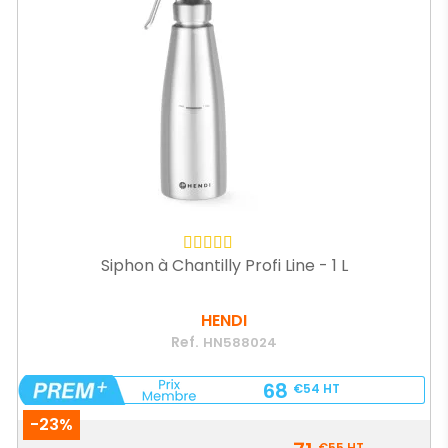
Siphon à Chantilly Profi Line - 1 L
HENDI
Ref.
HN588024
68
€54
HT
-23%
Prix
€55
HT