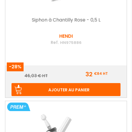
Siphon à Chantilly Rose - 0,5 L
HENDI
Ref.
HN975886
-28%
Prix
32
€84
HT
Prix
46,03 € HT
de
base
AJOUTER AU PANIER