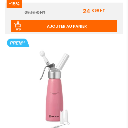
-15%
Prix
24
€56
HT
Prix
29,16 € HT
de
base
AJOUTER AU PANIER