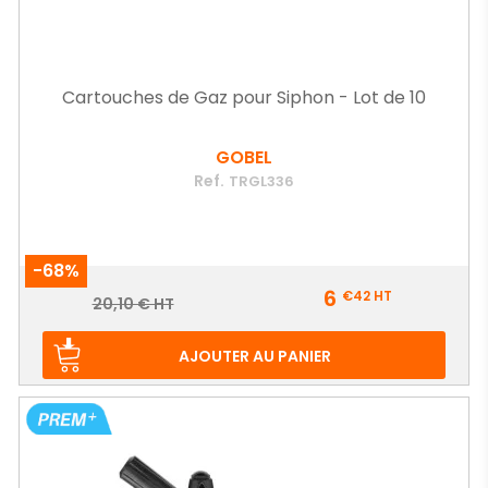
Cartouches de Gaz pour Siphon - Lot de 10
GOBEL
Ref.
TRGL336
-68%
Prix
6
€42
HT
Prix
20,10 € HT
de
base
AJOUTER AU PANIER