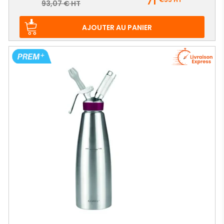
71
Prix
93,07 € HT
de
base
AJOUTER AU PANIER