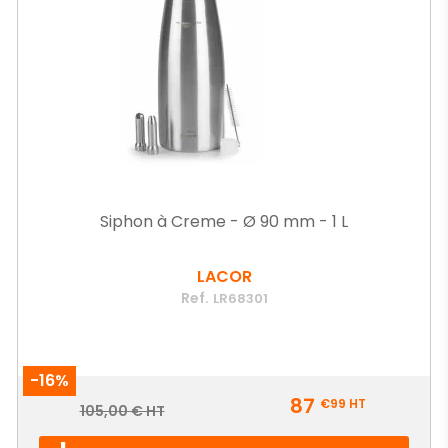
Siphon à Creme - Ø 90 mm - 1 L
LACOR
Ref.
LR68301
-16%
Prix
87
€99
HT
Prix
105,00 € HT
de