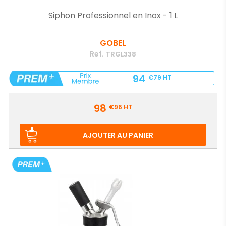
Siphon Professionnel en Inox - 1 L
GOBEL
Ref.
TRGL338
94
€79
HT
Prix
98
€96
HT
AJOUTER AU PANIER