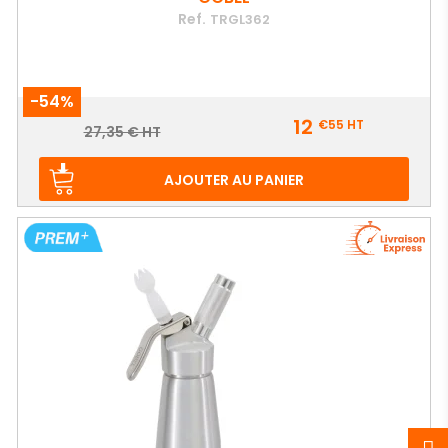
Ref.
TRGL362
-54%
Prix
12
€55
HT
Prix
27,35 € HT
de
base
AJOUTER AU PANIER