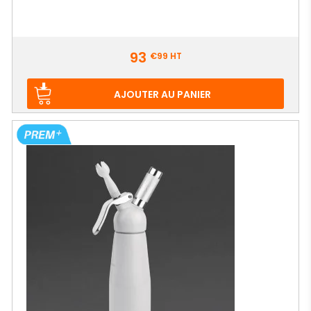
Prix
93
€99
HT
AJOUTER AU PANIER