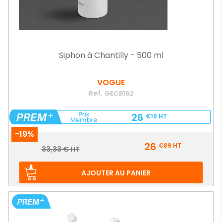
Siphon à Chantilly - 500 ml
VOGUE
Ref.
GECB162
26
€19
HT
-19%
Prix
26
€89
HT
Prix
33,33 € HT
de
base
AJOUTER AU PANIER