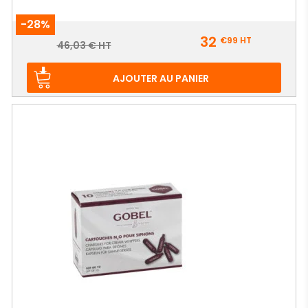
-28%
Prix
32
€99
HT
Prix
46,03 € HT
de
base
AJOUTER AU PANIER