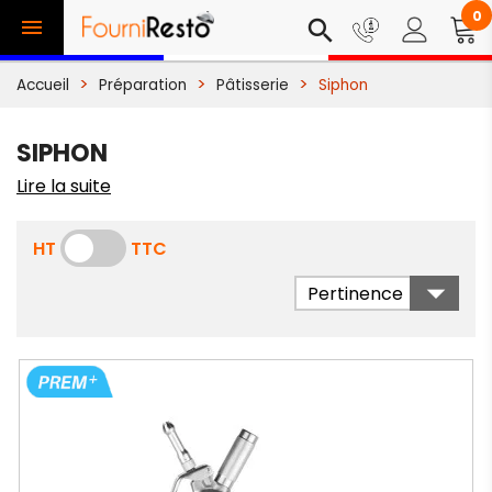
0

search
Accueil
Préparation
Pâtisserie
Siphon
SIPHON
Lire la suite
HT
TTC

Pertinence