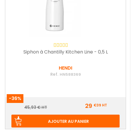
Siphon à Chantilly Kitchen Line - 0,5 L
HENDI
Ref.
HN588369
-36%
Prix
29
€39
HT
Prix
45,93 € HT
de
base
AJOUTER AU PANIER