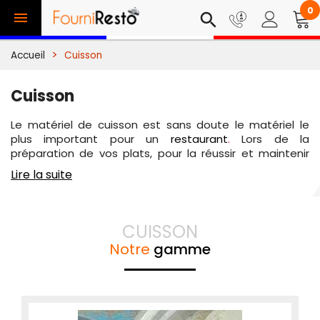
0

search
Accueil
Cuisson
Cuisson
Le matériel de cuisson est sans doute le matériel le
plus important pour un
restaurant
.
Lors de la
préparation de vos plats, pour la réussir et maintenir
votre rendement vous avez besoin de
matériel de
Lire la suite
restauration
adapté à votre offre. C'est pourquoi
FourniResto vous propose une large gamme d'appareils
de cuisson correspondant à tout type de préparation
de plats que vous soyez restaurateur ou particulier. Ici
CUISSON
vous trouverez du matériel de restauration adéquat à
Notre
gamme
tout genre de restaurant :
f
our professionnel
,
friteuse
professionnelle
, cuiseurs, toasters,
machine à panini
...