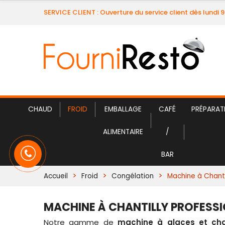
SERVICE CLIENT : Ouverture du service client dès lundi 
CHAUD
FROID
EMBALLAGE
CAFÉ
PRÉPARAT
ALIMENTAIRE
/
BAR
Accueil
Froid
Congélation
Machine à Chanti
MACHINE À CHANTILLY PROFESSI
Notre gamme de
machine à glaces et cha