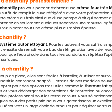
chantilly professionnelle ?
hantilly pro
vous permet d’obtenir une
crème fouettée l
us suffit de remplir la cuve réfrigérée avec votre préparation
tre crème au frais ainsi que d’une pompe à air qui permet d
s obtenez en seulement quelques secondes une mousse légè
itez injecter pour une crème plus ou moins épaisse.
hantilly ?
système autonettoyant
. Pour les autres, il vous suffira si
et ensuite de remplir votre bac de réfrigération avec de l’ea
ly pour que l’eau circule dans tous les conduits et répétez l’op
 surfaces.
à chantilly ?
de place, elles sont faciles à installer, à utiliser et surtou
hoisir le contenant adapté. Certains de nos modèles peuve
z opter pour des options très utiles comme le
thermostat
qu
et vous décharger des contraintes de l’entretien ou encor
riel professionnel pour les restaurateurs. Nous sélectionnon
es pour des petits prix. Nous vous garantissons un excellent
 Découvrez un large choix de produits pour équiper votre cu