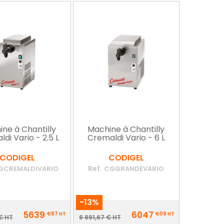
ne à Chantilly
Machine à Chantilly
di Vario - 2.5 L
Cremaldi Vario - 6 L
CODIGEL
CODIGEL
Ref.
GCREMALDIVARIO
CGGRANDEVARIO
-13%
Prix
5639
6047
€87
HT
€09
HT
ix
Prix
€ HT
6 991,67 € HT