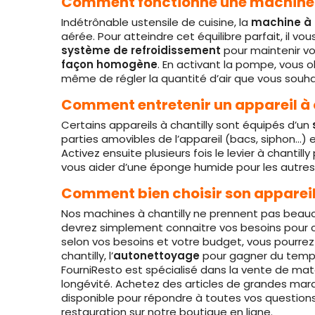
Comment fonctionne une machine à 
Indétrônable ustensile de cuisine, la
machine à c
aérée. Pour atteindre cet équilibre parfait, il vo
système de refroidissement
pour maintenir vo
façon homogène
. En activant la pompe, vou
même de régler la quantité d’air que vous souha
Comment entretenir un appareil à c
Certains appareils à chantilly sont équipés d’un
parties amovibles de l’appareil (bacs, siphon…) 
Activez ensuite plusieurs fois le levier à chantil
vous aider d’une éponge humide pour les autres
Comment bien choisir son appareil 
Nos machines à chantilly ne prennent pas beaucoup 
devrez simplement connaitre vos besoins pour c
selon vos besoins et votre budget, vous pourre
chantilly, l’
autonettoyage
pour gagner du temps 
FourniResto est spécialisé dans la vente de maté
longévité. Achetez des articles de grandes marqu
disponible pour répondre à toutes vos questions.
restauration sur notre boutique en ligne.