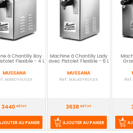
ne à Chantilly Boy
Machine à Chantilly Lady
Machi
stolet Flexible - 4 L
avec Pistolet Flexible - 6 L
Gran
MUSSANA
MUSSANA
f.
Ref.
Ref.
MABOY4LFLEX
MALADY6LFLEX
Prix
Prix
3440
3638
€51
HT
€67
HT
AJOUTER AU PANIER
AJOUTER AU PANIER
AJ