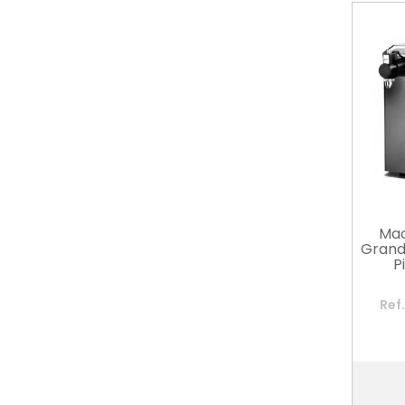
Mac
Grande
P
Ref
Prix