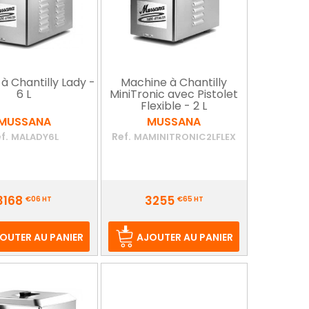
à Chantilly Lady -
Machine à Chantilly
6 L
MiniTronic avec Pistolet
Flexible - 2 L
MUSSANA
MUSSANA
f.
Ref.
MALADY6L
MAMINITRONIC2LFLEX
Prix
3168
3255
€06
HT
€65
HT
OUTER AU PANIER
AJOUTER AU PANIER