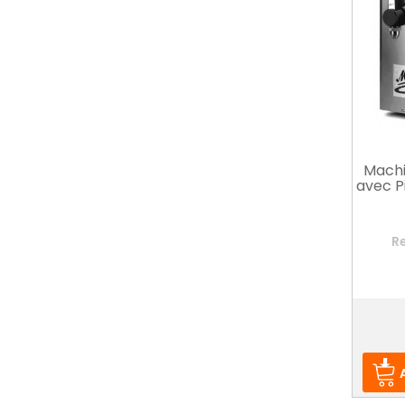
Machi
avec Pi
Re
Prix