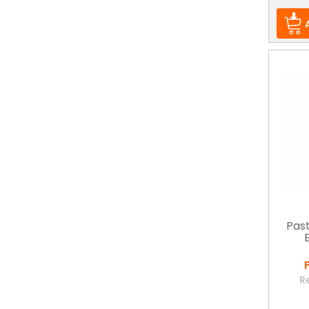
Past
R