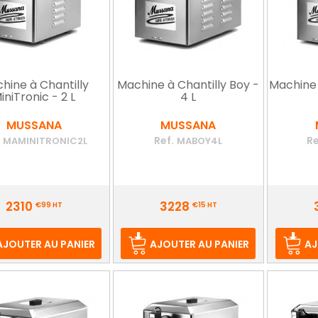
hine à Chantilly
Machine à Chantilly Boy -
Machine 
iniTronic - 2 L
4 L
MUSSANA
MUSSANA
.
Ref.
Re
MAMINITRONIC2L
MABOY4L
Prix
Prix
2310
3228
€99
HT
€15
HT
AJOUTER AU PANIER
AJOUTER AU PANIER
AJ