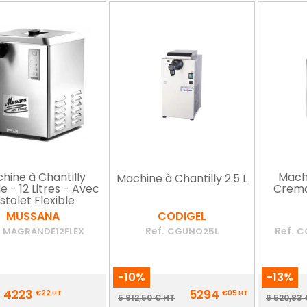
hine à Chantilly
Machi
Machine à Chantilly 2.5 L
 - 12 Litres - Avec
Cremal
istolet Flexible
MUSSANA
CODIGEL
.
Ref.
Ref.
MAGRANDE12FLEX
CGUNO25L
C
-10%
-13%
Prix
Prix
4223
5294
€22
HT
€05
HT
Prix
Pr
5 912,50 € HT
6 520,83 