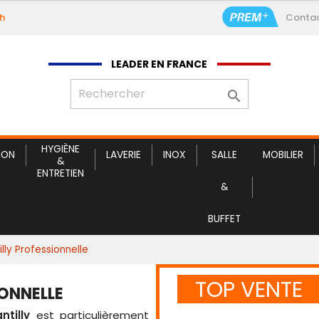
9h
Conta
Service c
LEADER EN FRANCE

HYGIÈNE
ION
LAVERIE
INOX
SALLE
MOBILIER
&
ENTRETIEN
&
BUFFET
lly Professionnelle
TOP VENTE
ONNELLE
ntilly
est particulièrement