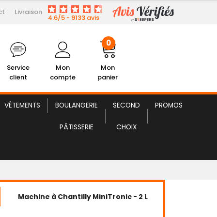
0
ct
Livraison
4.6/5 - 9133 avis
lient
Mon Compte
Mon panier
0
Service
Mon
Mon
client
compte
panier
VÊTEMENTS
BOULANGERIE
SECOND
PROMOS
PÂTISSERIE
CHOIX
Machine à Chantilly MiniTronic - 2 L