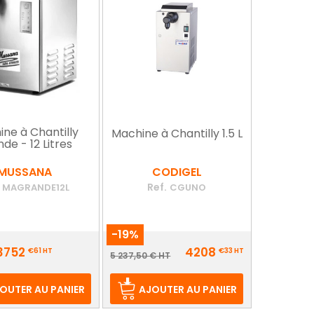
ne à Chantilly
Machine à Chantilly 1.5 L
de - 12 Litres
MUSSANA
CODIGEL
Ref.
MAGRANDE12L
CGUNO
-19%
Prix
3752
4208
€61
HT
€33
HT
Prix
5 237,50 € HT
de
base
OUTER AU PANIER
AJOUTER AU PANIER