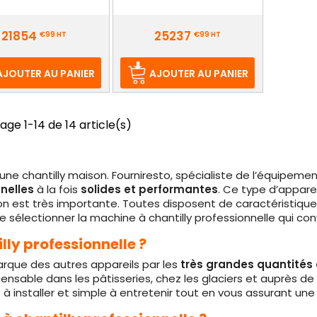
Prix
21854
25237
€99
HT
€99
HT
AJOUTER AU PANIER
AJOUTER AU PANIER
age 1-14 de 14 article(s)
ne chantilly maison. Fourniresto, spécialiste de l’équipement
nelles
à la fois
solides et performantes
. Ce type d’appare
ion est très importante. Toutes disposent de caractéristiqu
électionner la machine à chantilly professionnelle qui conv
ly professionnelle ?
arque des autres appareils par les
très grandes quantités 
sable dans les pâtisseries, chez les glaciers et auprès de b
 à installer et simple à entretenir tout en vous assurant un