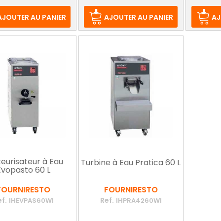
de
d
base
b
AJOUTER AU PANIER
AJOUTER AU PANIER
AJ
eurisateur à Eau
Turbine à Eau Pratica 60 L
Evopasto 60 L
FOURNIRESTO
FOURNIRESTO
ef.
Ref.
IHEVPAS60WI
IHPRA4260WI