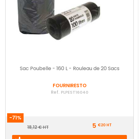
Sac Poubelle - 160 L - Rouleau de 20 Sacs
FOURNIRESTO
Ref.
PLPEST16040
-71%
Prix
5
€20
HT
Prix
18,12 € HT
de