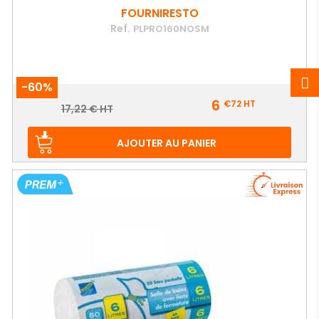
FOURNIRESTO
Ref.
PLPRO160NOSM
-60%
Prix
6
€72
HT
Prix
17,22 € HT
de
base
AJOUTER AU PANIER