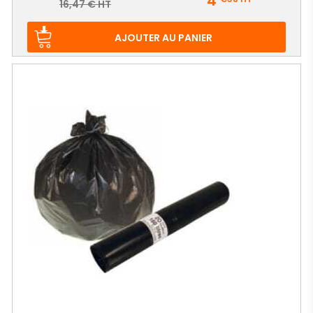
4
Prix
16,47 € HT
de
base
AJOUTER AU PANIER