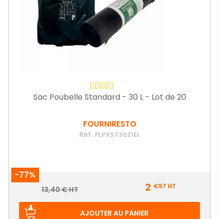
Sac Poubelle Standard - 30 L - Lot de 20
FOURNIRESTO
Ref.
PLPXST3021EL
-77%
Prix
2
€97
HT
Prix
13,40 € HT
de
base
AJOUTER AU PANIER