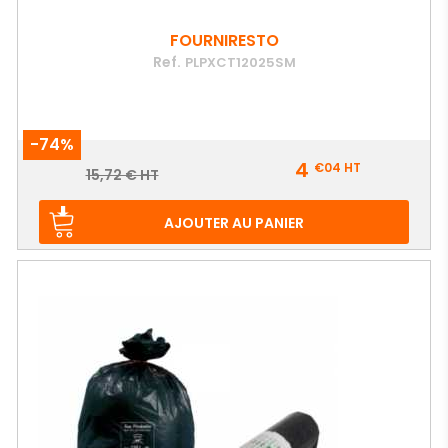
FOURNIRESTO
Ref.
PLPXCT12025SM
-74%
Prix
4
€04
HT
Prix
15,72 € HT
de
base
AJOUTER AU PANIER