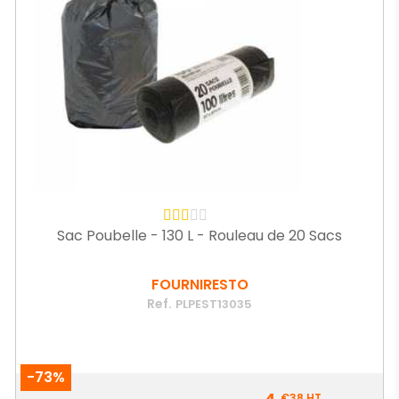
Sac Poubelle - 130 L - Rouleau de 20 Sacs
FOURNIRESTO
Ref.
PLPEST13035
-73%
Prix
€38
HT