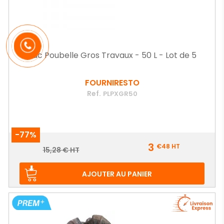
Sac Poubelle Gros Travaux - 50 L - Lot de 5
FOURNIRESTO
Ref.
PLPXGR50
-77%
Prix
3
€48
HT
Prix
15,28 € HT
de
base
AJOUTER AU PANIER