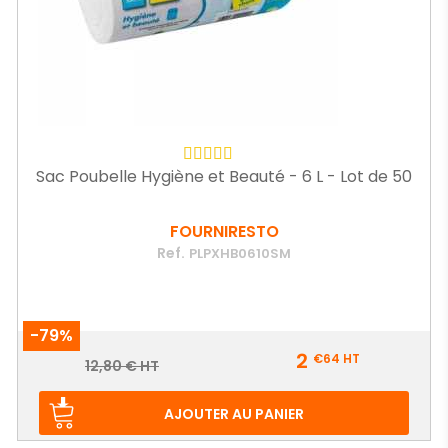
Sac Poubelle Hygiène et Beauté - 6 L - Lot de 50
FOURNIRESTO
Ref.
PLPXHB0610SM
-79%
Prix
2
€64
HT
Prix
12,80 € HT
de
base
AJOUTER AU PANIER