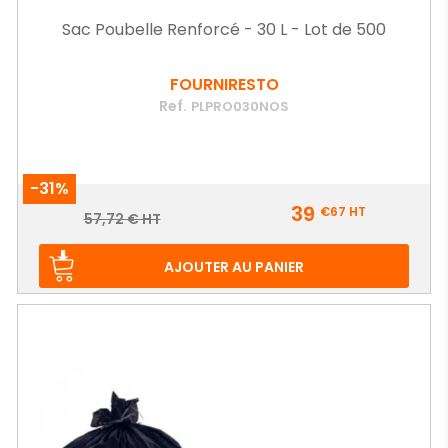
Sac Poubelle Renforcé - 30 L - Lot de 500
FOURNIRESTO
Ref.
PLPRO030NOS
-31%
Prix
39
€67
HT
Prix
57,72 € HT
de
base
AJOUTER AU PANIER