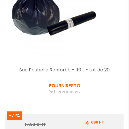
Sac Poubelle Renforcé - 110 L - Lot de 20
FOURNIRESTO
Ref.
PLPOUB1622
-71%
Prix
4
€96
HT
Prix
17,62 € HT