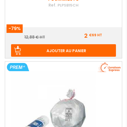
Ref.
PLPSB15CH
-79%
Prix
2
€69
HT
Prix
12,88 € HT
de
base
AJOUTER AU PANIER