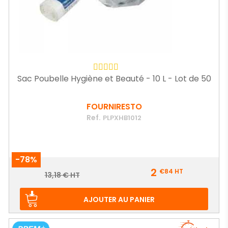
Sac Poubelle Hygiène et Beauté - 10 L - Lot de 50
FOURNIRESTO
Ref.
PLPXHB1012
-78%
Prix
2
€84
HT
Prix
13,18 € HT
de
base
AJOUTER AU PANIER