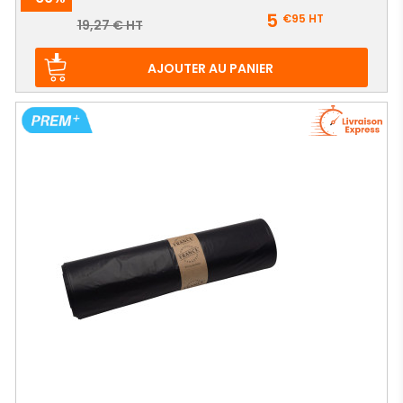
Prix
5
€95
HT
Prix
19,27 € HT
de
base
AJOUTER AU PANIER