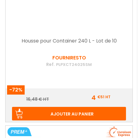
Housse pour Container 240 L - Lot de 10
FOURNIRESTO
Ref.
PLPXCT24025SM
-72%
Prix
4
€51
HT
Prix
16,48 € HT
de
base
AJOUTER AU PANIER