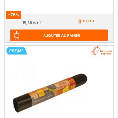
-76%
Prix
3
€72
HT
Prix
15,68 € HT
de
base
AJOUTER AU PANIER