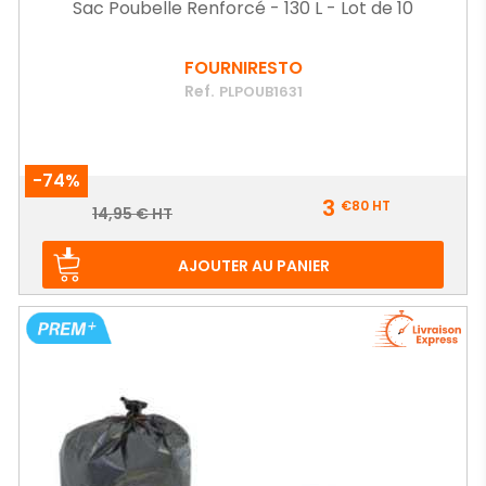
Sac Poubelle Renforcé - 130 L - Lot de 10
FOURNIRESTO
Ref.
PLPOUB1631
-74%
Prix
3
€80
HT
Prix
14,95 € HT
de
base
AJOUTER AU PANIER