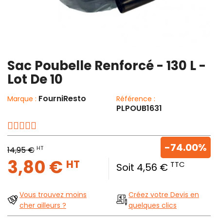
Sac Poubelle Renforcé - 130 L -
Lot De 10
FourniResto
Marque :
Référence :
PLPOUB1631
-74.00%
HT
14,95 €
3,80 €
HT
TTC
Soit 4,56 €
Vous trouvez moins
Créez votre Devis en
cher ailleurs ?
quelques clics