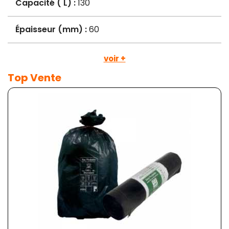
Capacité ( L) :
130
Épaisseur (mm) :
60
voir +
Top Vente