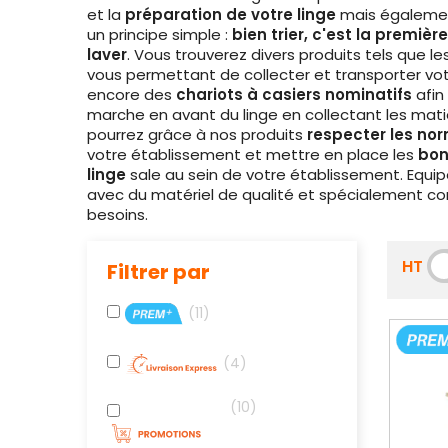
et la
préparation de votre linge
mais égaleme
un principe simple :
bien trier, c'est la premiè
laver
. Vous trouverez divers produits tels que le
vous permettant de collecter et transporter votre
encore des
chariots à casiers nominatifs
afin
marche en avant du linge en collectant les matiè
pourrez grâce à nos produits
respecter les no
votre établissement et mettre en place les
bon
linge
sale au sein de votre établissement. Equi
avec du matériel de qualité et spécialement co
besoins.
HT
Filtrer par
11
4
10