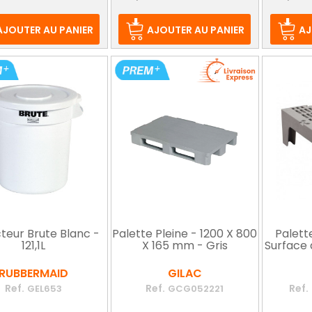
de
de
d
base
base
b
AJOUTER AU PANIER
AJOUTER AU PANIER
AJ
teur Brute Blanc -
Palette Pleine - 1200 X 800
Palett
121,1L
X 165 mm - Gris
Surface 
RUBBERMAID
GILAC
Ref.
Ref.
Ref.
GEL653
GCG052221