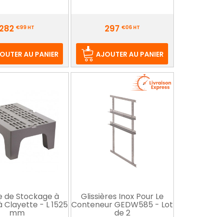
Prix
282
297
€99
HT
€06
HT
OUTER AU PANIER
AJOUTER AU PANIER
e de Stockage à
Glissières Inox Pour Le
 Clayette - L 1525
Conteneur GEDW585 - Lot
mm
de 2