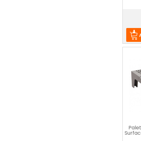
Prix
Pale
Surfac