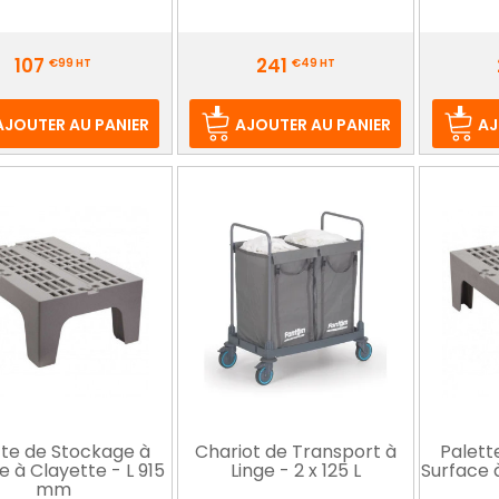
Prix
Prix
107
241
€99
HT
€49
HT
AJOUTER AU PANIER
AJOUTER AU PANIER
AJ
tte de Stockage à
Chariot de Transport à
Palett
e à Clayette - L 915
Linge - 2 x 125 L
Surface à
mm