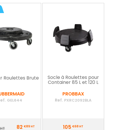
Socle à Roulettes pour
r Roulettes Brute
Container 85 L et 120 L
UBBERMAID
PROBBAX
ef.
Ref.
GEL644
PXRC2092BLA
Prix
82
105
€89
HT
€68
HT
ix
 HT