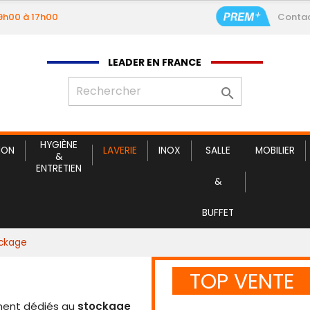
09h00 à 17h00
Conta
Service c
LEADER EN FRANCE

HYGIÈNE
ION
LAVERIE
INOX
SALLE
MOBILIER
&
ENTRETIEN
&
BUFFET
ockage
TOP VENTE
ment dédiés au
stockage