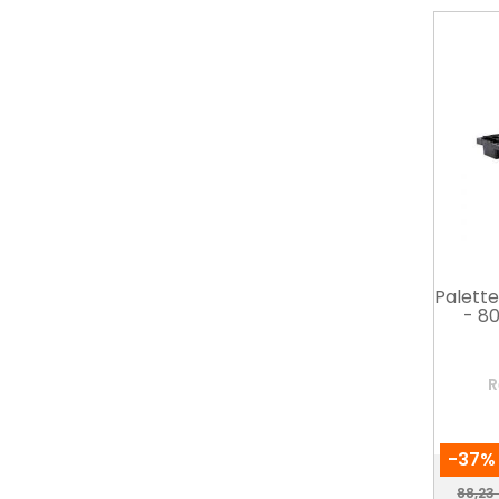
Palett
- 8
R
-37%
Prix
88,23