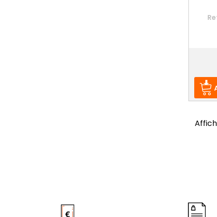
Re
Prix
Affic