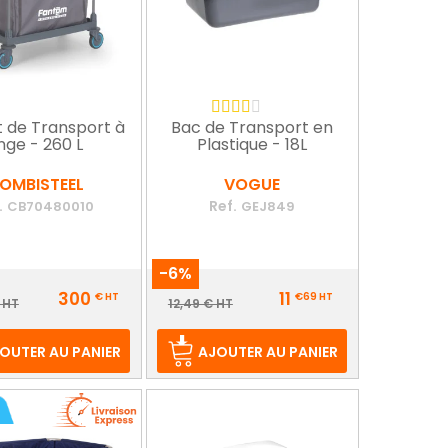
t de Transport à
Bac de Transport en
inge - 260 L
Plastique - 18L
OMBISTEEL
VOGUE
.
Ref.
CB70480010
GEJ849
-6%
Prix
300
11
€
HT
€69
HT
ix
Prix
 HT
12,49 € HT
e
de
ase
base
OUTER AU PANIER
AJOUTER AU PANIER