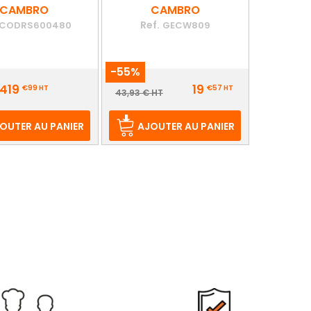
CAMBRO
CAMBRO
Ref.
CODRS600480
GECW809
-55%
Prix
419
19
€99
HT
€57
HT
Prix
43,93 € HT
de
base
OUTER AU PANIER
AJOUTER AU PANIER