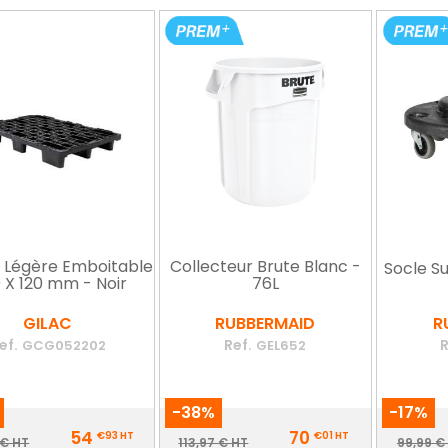
e Légère Emboitable
Collecteur Brute Blanc -
Socle Su
0 X 120 mm - Noir
76L
GILAC
RUBBERMAID
R
ef.
Ref.
R
GCG052202
GEL652
-38%
-17%
Prix
Prix
54
70
€93
HT
€01
HT
Prix
Prix
Pr
 € HT
113,97 € HT
99,99 €