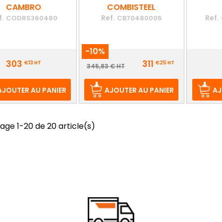
CAMBRO
COMBISTEEL
f.
Ref.
Ref.
CODRS360480
CB70480005
-10%
Prix
Prix
303
311
€13
HT
€25
HT
Prix
345,83 € HT
de
base
AJOUTER AU PANIER
AJOUTER AU PANIER
AJ
hage 1-20 de 20 article(s)