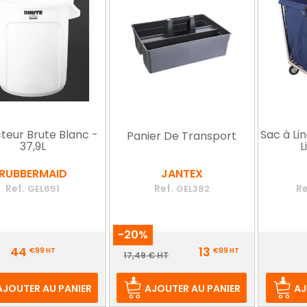
teur Brute Blanc -
Sac à Li
Panier De Transport
37,9L
L
RUBBERMAID
JANTEX
Ref.
Ref.
Re
GEL651
GEL382
-20%
Prix
Prix
44
13
€99
HT
€99
HT
Prix
17,49 € HT
de
base
AJOUTER AU PANIER
AJOUTER AU PANIER
AJ