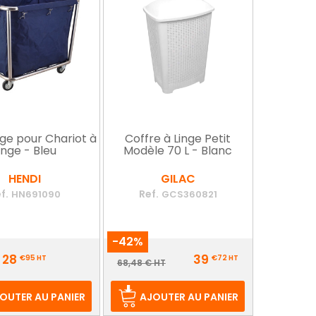
nge pour Chariot à
Coffre à Linge Petit
inge - Bleu
Modèle 70 L - Blanc
HENDI
GILAC
f.
Ref.
HN691090
GCS360821
-42%
Prix
28
39
€95
HT
€72
HT
Prix
68,48 € HT
de
base
OUTER AU PANIER
AJOUTER AU PANIER