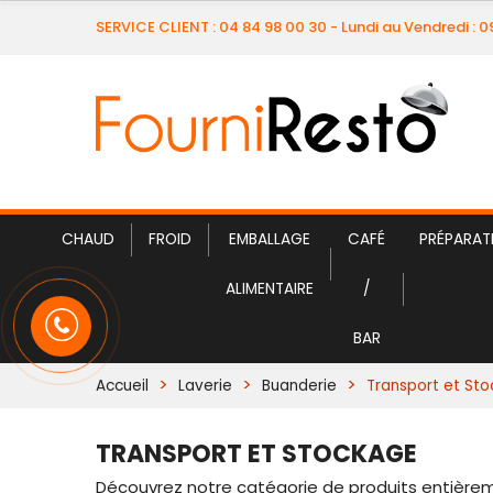
SERVICE CLIENT : 04 84 98 00 30 - Lundi au Vendredi : 
CHAUD
FROID
EMBALLAGE
CAFÉ
PRÉPARAT
ALIMENTAIRE
/
BAR
Accueil
Laverie
Buanderie
Transport et St
TRANSPORT ET STOCKAGE
Découvrez notre catégorie de produits entière