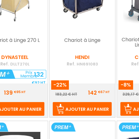
Chario
iot à Linge 270 L
Chariot à Linge
L
DYNASTEEL
HENDI
C
Ref.
Ref.
Ref
DLLT270L
HN691083
132
€92
HT
-22%
-8%
Prix
Prix
139
142
€95
HT
€67
HT
Prix
Pr
183,22 € HT
329,17 €
de
d
base
b
AJOUTER AU PANIER
AJOUTER AU PANIER
AJ