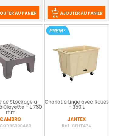
e
ase
OUTER AU PANIER
AJOUTER AU PANIER
e de Stockage à
Chariot à Linge avec Roues
à Clayette - L 760
- 350 L
mm
CAMBRO
JANTEX
Ref.
CODRS300480
GEHT474