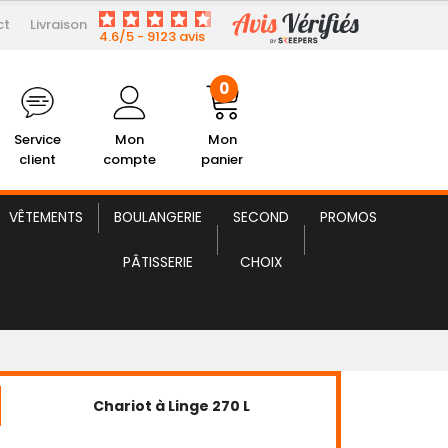
0
ct
Livraison
4.6/5 - 9123 avis
lient
Mon Compte
Mon panier
0
Service
Mon
Mon
client
compte
panier
VÊTEMENTS
BOULANGERIE
SECOND
PROMOS
PÂTISSERIE
CHOIX
Chariot à Linge 270 L