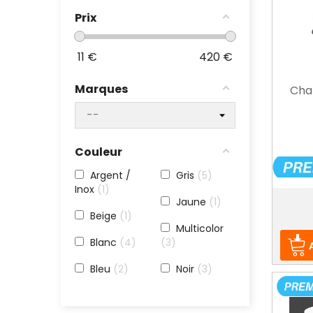
Prix
11
€
420
€
Marques
Char
Couleur
Argent /
Gris
5
Inox
1
Prix
Jaune
1
Beige
1
Multicolor
Blanc
4
3
Bleu
2
Noir
3