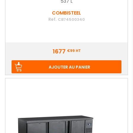
537 L
COMBISTEEL
Ref.
CB74500340
Prix
1677
€99
HT
AJOUTER AU PANIER