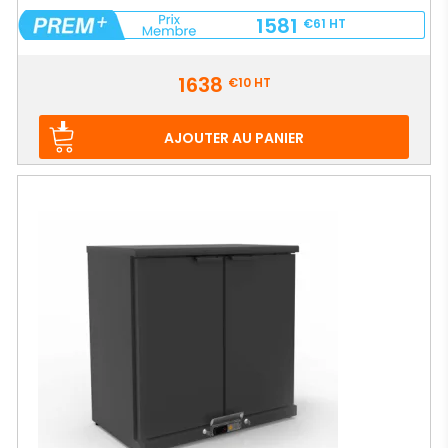
1581
€61
HT
Prix
1638
€10
HT
AJOUTER AU PANIER