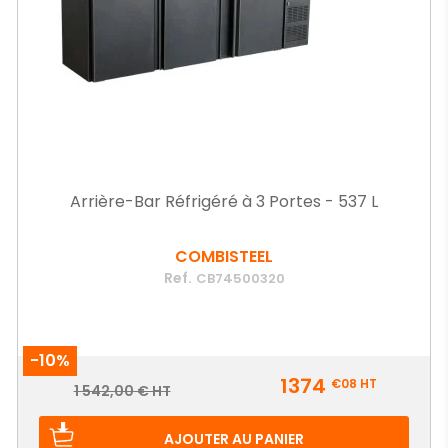
Arrière-Bar Réfrigéré à 3 Portes - 537 L
COMBISTEEL
Ref.
CB74500320
-10%
Prix
1374
€08
HT
Prix
1 542,00 € HT
de
base
AJOUTER AU PANIER