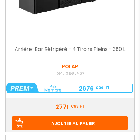
Arrière-Bar Réfrigéré - 4 Tiroirs Pleins - 380 L
POLAR
Ref.
GEGL457
2676
€06
HT
Prix
2771
€63
HT
AJOUTER AU PANIER