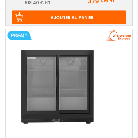
379
€99
HT
Prix
518,40 € HT
de
base
AJOUTER AU PANIER