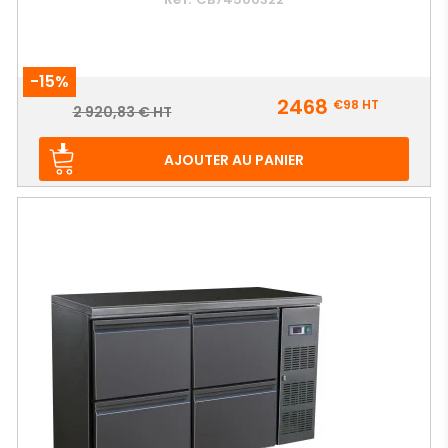
-15%
Prix
2468
€98
HT
Prix
2 920,83 € HT
de
base
AJOUTER AU PANIER