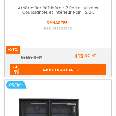
Arrière-Bar Réfrigéré - 2 Portes Vitrées
Coulissantes et Intérieur Noir - 212 L
DYNASTEEL
Ref.
DLBBD238S
-21%
Prix
415
€01
HT
Prix
531,58 € HT
de
base
AJOUTER AU PANIER