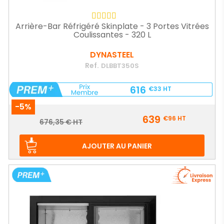
Arrière-Bar Réfrigéré Skinplate - 3 Portes Vitrées
Coulissantes - 320 L
DYNASTEEL
Ref.
DLBBT350S
616
€33
HT
-5%
Prix
639
€96
HT
Prix
676,35 € HT
de
base
AJOUTER AU PANIER