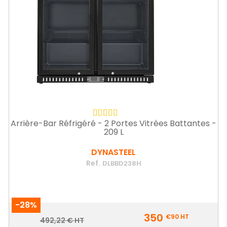
Arrière-Bar Réfrigéré - 2 Portes Vitrées Battantes -
209 L
DYNASTEEL
Ref.
DLBBD238H
-28%
Prix
350
€90
HT
Prix
492,22 € HT