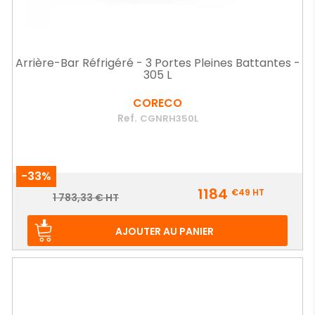
Arrière-Bar Réfrigéré - 3 Portes Pleines Battantes -
305 L
CORECO
Ref.
CGNRH350L
-33%
Prix
1184
€49
HT
Prix
1 783,33 € HT
de
base
AJOUTER AU PANIER