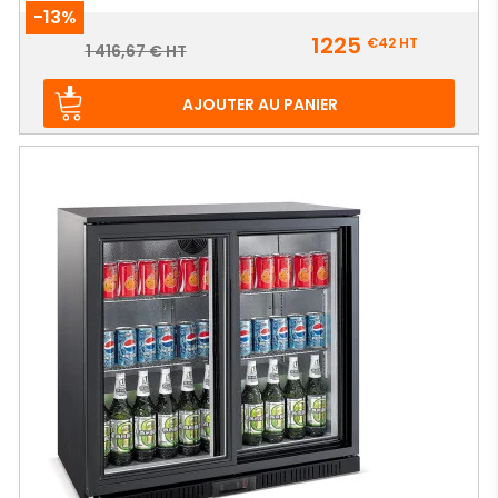
-13%
Prix
1225
€42
HT
Prix
1 416,67 € HT
de
base
AJOUTER AU PANIER