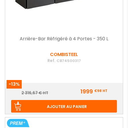
Arrière-Bar Réfrigéré à 4 Portes - 350 L
COMBISTEEL
Ref.
CB74500317
-13%
Prix
1999
€98
HT
Prix
2 316,67 € HT
de
base
AJOUTER AU PANIER