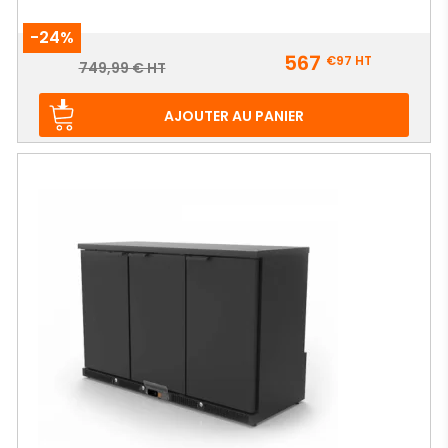
-24%
Prix
567
€97
HT
Prix
749,99 € HT
de
base
AJOUTER AU PANIER