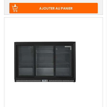
de
base
AJOUTER AU PANIER