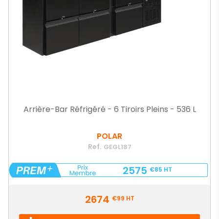
Arrière-Bar Réfrigéré - 6 Tiroirs Pleins - 536 L
POLAR
Ref.
GEGL187
2575
€85
HT
Prix
2674
€99
HT