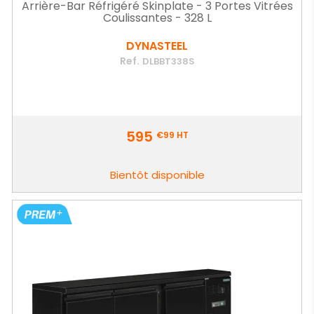
Arrière-Bar Réfrigéré Skinplate - 3 Portes Vitrées
Coulissantes - 328 L
DYNASTEEL
Ref.
DLBBT338S
Prix
595
€99
HT
Bientôt disponible