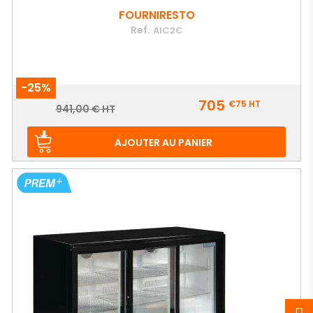
FOURNIRESTO
Ref.
AIC2C
-25%
Prix
705
€75
HT
Prix
941,00 € HT
de
base
AJOUTER AU PANIER