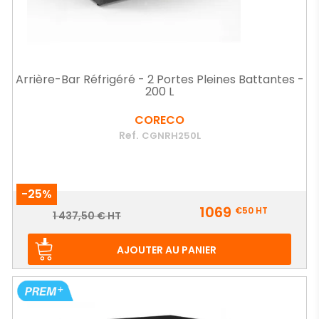
Arrière-Bar Réfrigéré - 2 Portes Pleines Battantes -
200 L
CORECO
Ref.
CGNRH250L
-25%
Prix
1069
€50
HT
Prix
1 437,50 € HT
de
base
AJOUTER AU PANIER