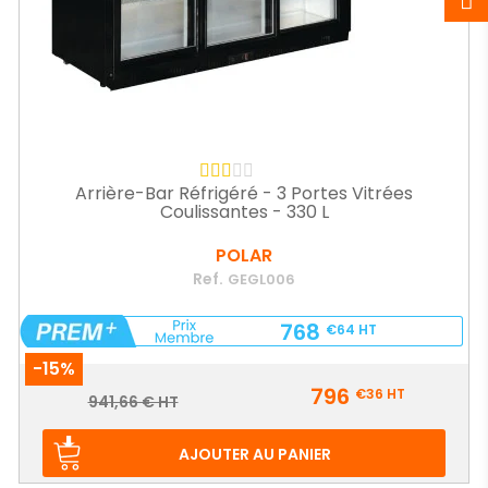
Arrière-Bar Réfrigéré - 3 Portes Vitrées
Coulissantes - 330 L
POLAR
Ref.
GEGL006
768
€64
HT
-15%
Prix
796
€36
HT
Prix
941,66 € HT
de
base
AJOUTER AU PANIER