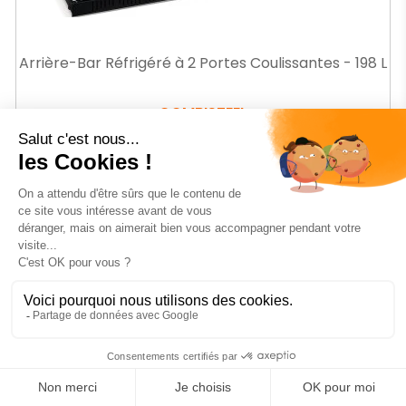
Arrière-Bar Réfrigéré à 2 Portes Coulissantes - 198 L
COMBISTEEL
Ref.
CB75270045
Prix
695
€99
HT
AJOUTER AU PANIER