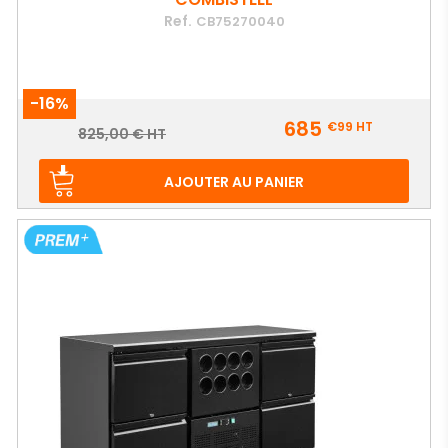
Ref.
CB75270040
-16%
Prix
685
€99
HT
Prix
825,00 € HT
de
base
AJOUTER AU PANIER