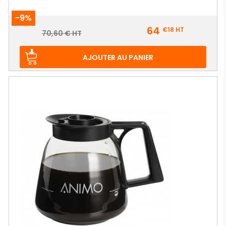
-9%
Prix
64
€18
HT
Prix
70,60 € HT
de
base
AJOUTER AU PANIER