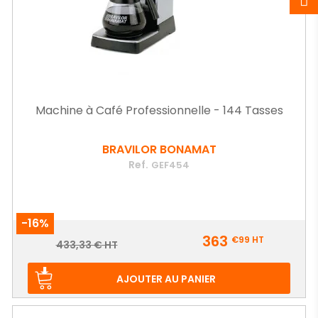
Machine à Café Professionnelle - 144 Tasses
BRAVILOR BONAMAT
Ref.
GEF454
-16%
Prix
363
€99
HT
Prix
433,33 € HT
de
base
AJOUTER AU PANIER