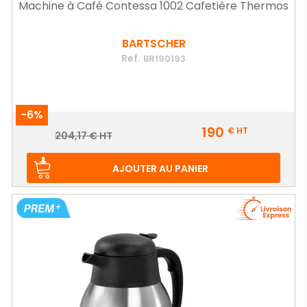
Machine à Café Contessa 1002 Cafetière Thermos
BARTSCHER
Ref.
BR190193
-6%
Prix
190
€
HT
Prix
204,17 € HT
de
base
AJOUTER AU PANIER