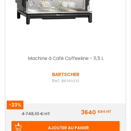
Machine à Café Coffeeline - 11,5 L
BARTSCHER
Ref.
BR190231
-23%
Prix
3640
€84
HT
Prix
4 748,10 € HT
de
base
AJOUTER AU PANIER