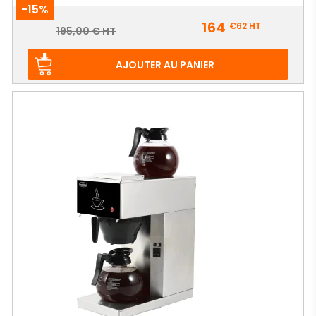
-15%
Prix
164
€62
HT
Prix
195,00 € HT
de
base
AJOUTER AU PANIER