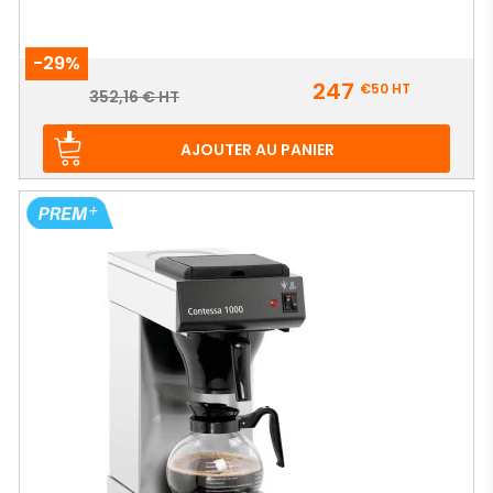
-29%
Prix
247
€50
HT
Prix
352,16 € HT
de
base
AJOUTER AU PANIER