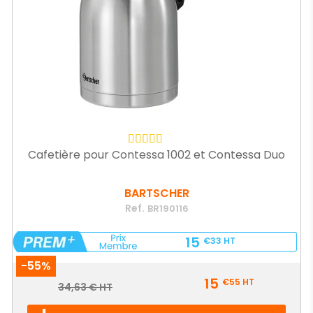
Cafetière pour Contessa 1002 et Contessa Duo
BARTSCHER
Ref.
BR190116
15
€33
HT
-55%
Prix
15
€55
HT
Prix
34,63 € HT
de