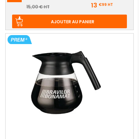
Prix
13
€99
HT
Prix
15,00 € HT
de
base
AJOUTER AU PANIER