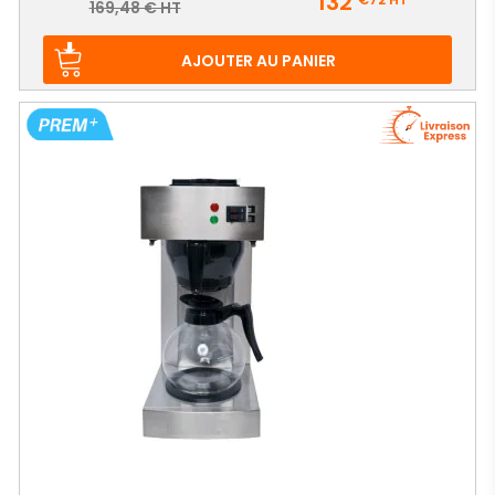
132
Prix
169,48 € HT
de
base
AJOUTER AU PANIER