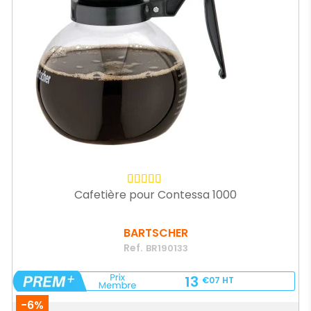
Cafetière pour Contessa 1000
BARTSCHER
Ref.
BR190133
13
€07
HT
-6%