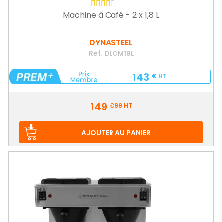
Machine à Café - 2 x 1,8 L
DYNASTEEL
Ref.
DLCM18L
143
€
HT
Prix
149
€99
HT
AJOUTER AU PANIER