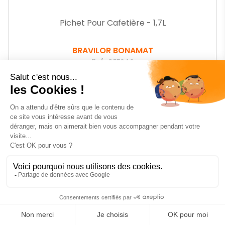
Pichet Pour Cafetière - 1,7L
BRAVILOR BONAMAT
Ref.
GEF640
-23%
Prix
31
€77
HT
Prix
41,66 € HT
de
base
AJOUTER AU PANIER