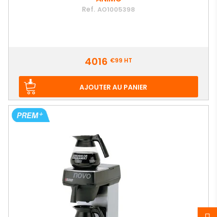
Ref.
AO1005398
Prix
4016
€99
HT
AJOUTER AU PANIER