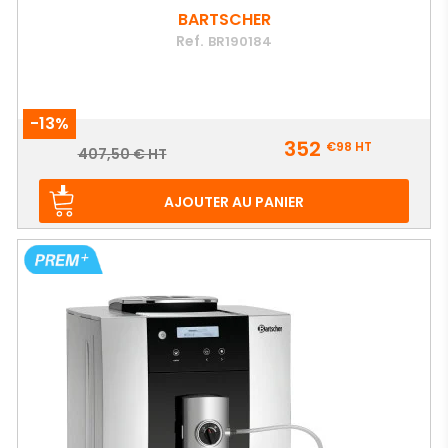
BARTSCHER
Ref.
BR190184
-13%
Prix
352
€98
HT
Prix
407,50 € HT
de
base
AJOUTER AU PANIER