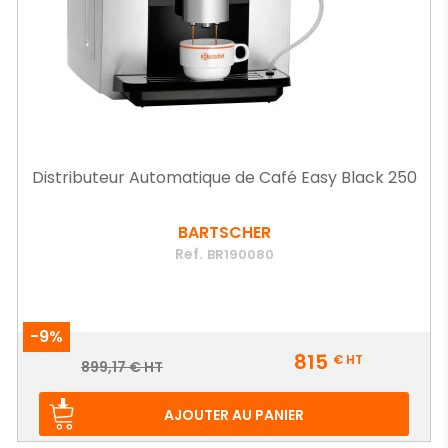
Distributeur Automatique de Café Easy Black 250
BARTSCHER
Ref.
BR190080
-9%
Prix
815
€
HT
Prix
899,17 € HT
de
base
AJOUTER AU PANIER