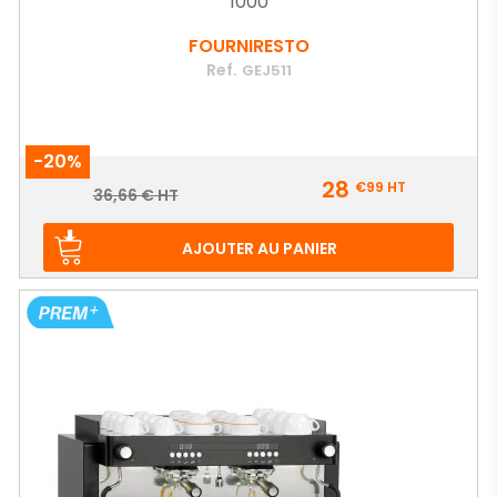
1000
FOURNIRESTO
Ref.
GEJ511
-20%
Prix
28
€99
HT
Prix
36,66 € HT
de
base
AJOUTER AU PANIER