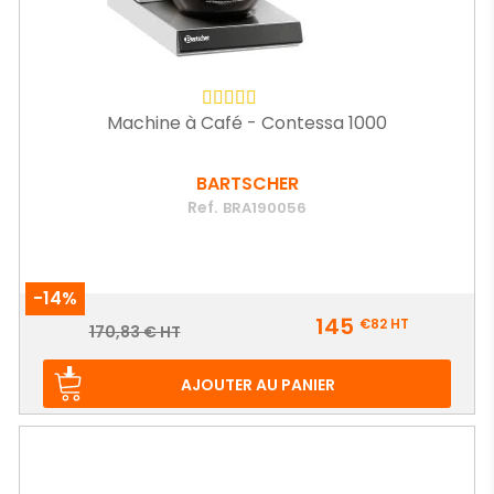
Machine à Café - Contessa 1000
BARTSCHER
Ref.
BRA190056
-14%
Prix
145
€82
HT
Prix
170,83 € HT
de
base
AJOUTER AU PANIER