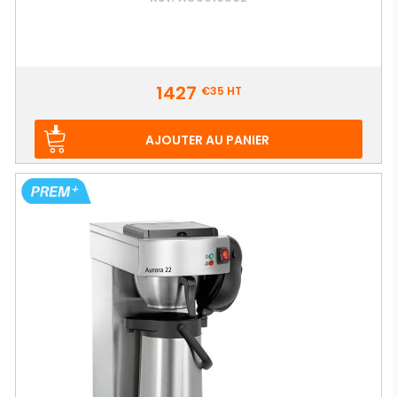
Prix
1427
€35
HT
AJOUTER AU PANIER