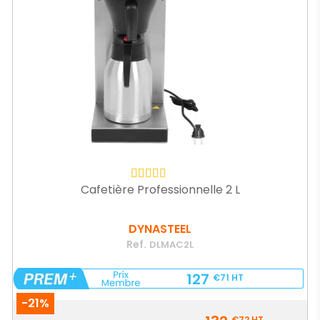
Cafetière Professionnelle 2 L
DYNASTEEL
Ref.
DLMAC2L
127
€71
HT
-21%
Prix
€72
HT