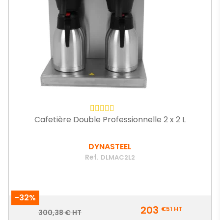
Cafetière Double Professionnelle 2 x 2 L
DYNASTEEL
Ref.
DLMAC2L2
-32%
Prix
203
€51
HT
Prix
300,38 € HT