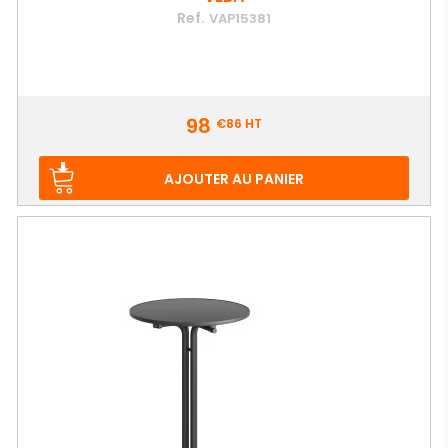
Ref.
VAP15381
Prix
98
€86
HT
AJOUTER AU PANIER