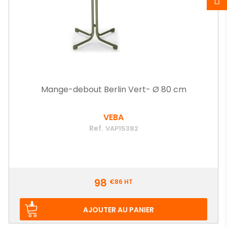
Mange-debout Berlin Vert- Ø 80 cm
VEBA
Ref.
VAP15382
Prix
98
€86
HT
AJOUTER AU PANIER