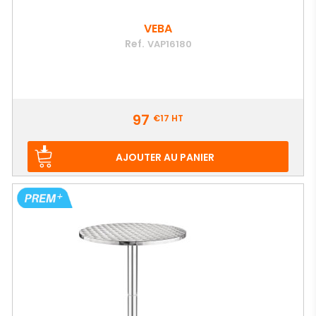
VEBA
Ref.
VAP16180
Prix
97
€17
HT
AJOUTER AU PANIER