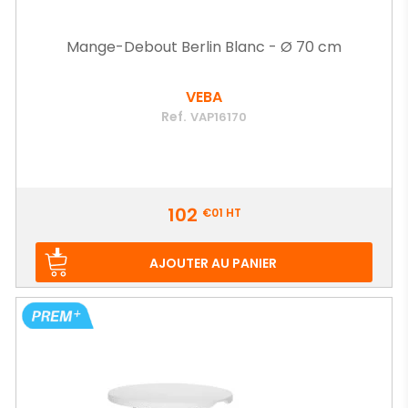
Mange-Debout Berlin Blanc - Ø 70 cm
VEBA
Ref.
VAP16170
Prix
102
€01
HT
AJOUTER AU PANIER