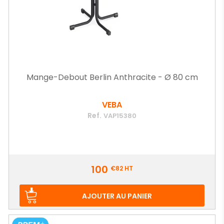
Mange-Debout Berlin Anthracite - Ø 80 cm
VEBA
Ref.
VAP15380
Prix
100
€82
HT
AJOUTER AU PANIER