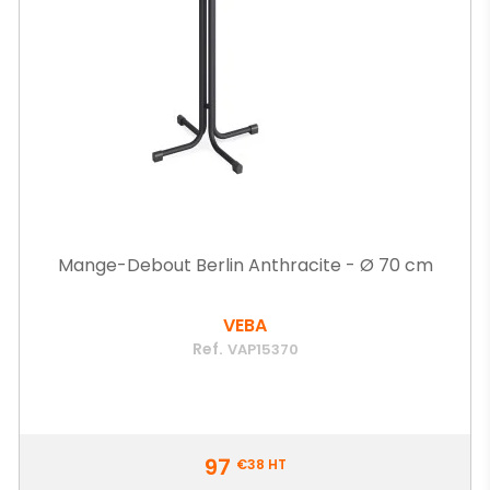
Mange-Debout Berlin Anthracite - Ø 70 cm
VEBA
Ref.
VAP15370
Prix
97
€38
HT