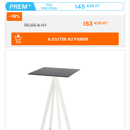
145
€88
HT
-19%
Prix
153
€35
HT
Prix
191,66 € HT
de
base
AJOUTER AU PANIER