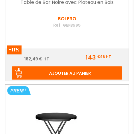
Table de Bar Noire avec Plateau en Bois
BOLERO
Ref.
GEFB595
-11%
Prix
143
€98
HT
Prix
162,49 € HT
de
base
AJOUTER AU PANIER