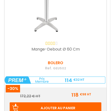
Mange-Debout Ø 60 Cm
BOLERO
Ref.
GEU502
114
€32
HT
-30%
Prix
118
€98
HT
Prix
172,22 € HT
de
base
AJOUTER AU PANIER