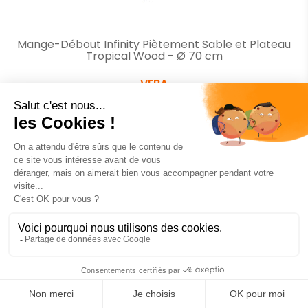
Mange-Débout Infinity Piètement Sable et Plateau
Tropical Wood - Ø 70 cm
VEBA
Ref.
VA120061270
Prix
180
€99
HT
AJOUTER AU PANIER