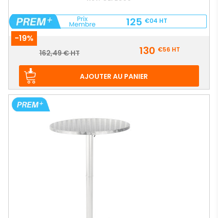
125
€04
HT
-19%
Prix
130
€56
HT
Prix
162,49 € HT
de
base
AJOUTER AU PANIER