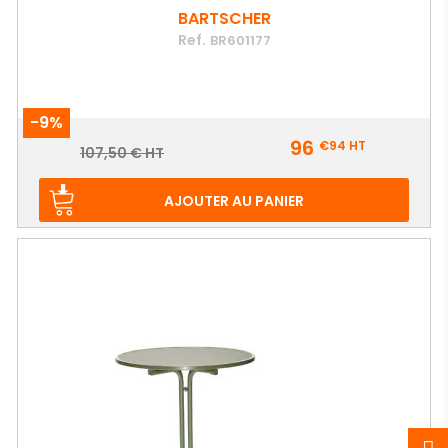
BARTSCHER
Ref.
BR601177
-9%
Prix
96
€94
HT
Prix
107,50 € HT
de
base
AJOUTER AU PANIER