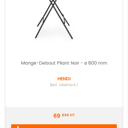
Mange-Debout Pliant Noir - ø 800 mm
HENDI
Ref.
HN811047
Prix
69
€65
HT