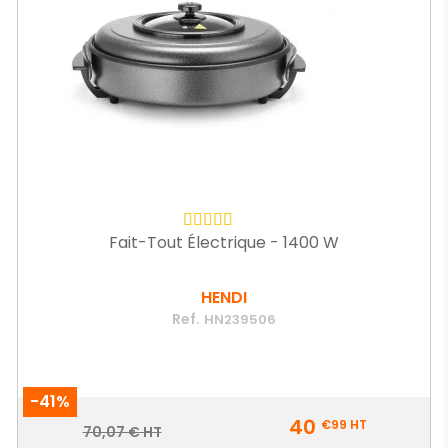
Fait-Tout Électrique - 1400 W
HENDI
Ref.
HN239506
-41%
Prix
40
€99
HT
Prix
70,07 € HT