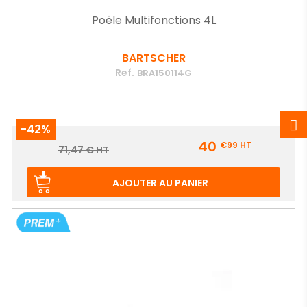
Poêle Multifonctions 4L
BARTSCHER
Ref.
BRA150114G
-42%
Prix
40
€99
HT
Prix
71,47 € HT
de
base
AJOUTER AU PANIER