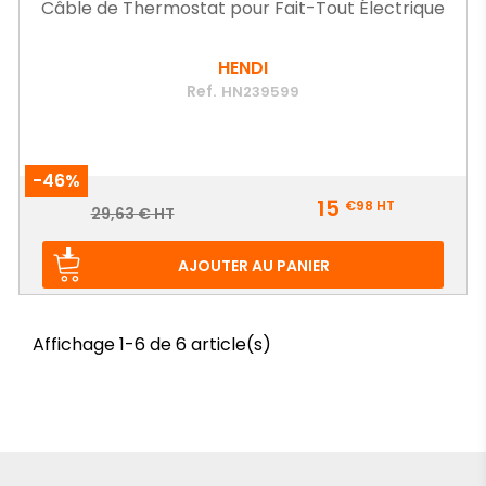
Câble de Thermostat pour Fait-Tout Électrique
HENDI
Ref.
HN239599
-46%
Prix
15
€98
HT
Prix
29,63 € HT
de
base
AJOUTER AU PANIER
Affichage 1-6 de 6 article(s)