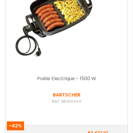
Poêle Electrique - 1500 W
BARTSCHER
Ref.
BR150340
-42%
Prix
€33
HT