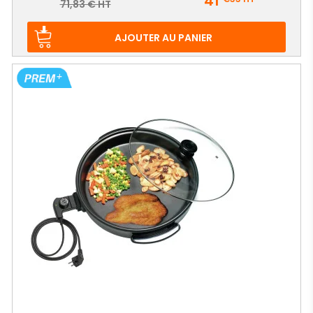
41
Prix
71,83 € HT
de
base
AJOUTER AU PANIER