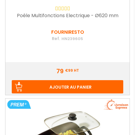
Poêle Multifonctions Electrique - Ø620 mm
FOURNIRESTO
Ref.
HN239605
Prix
79
€99
HT
AJOUTER AU PANIER