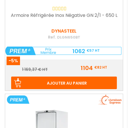
Armoire Réfrigérée Inox Négative GN 2/1 - 650 L
DYNASTEEL
Ref.
DLGN650BT
1062
€57
HT
-5%
Prix
1104
€82
HT
Prix
1 169,37 € HT
de
base
AJOUTER AU PANIER