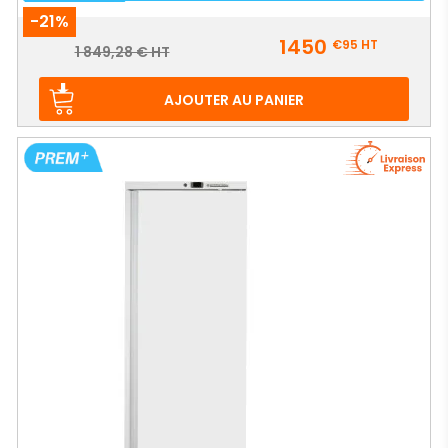
-21%
Prix
1450
€95
HT
Prix
1 849,28 € HT
de
base
AJOUTER AU PANIER