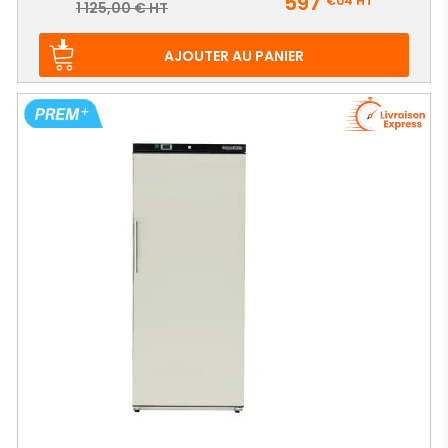
597
€04
HT
Prix
1 125,00 € HT
de
base
AJOUTER AU PANIER