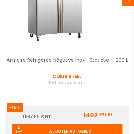
Armoire Réfrigérée Négative Inox - Statique - 1200 L
COMBISTEEL
Ref.
CB74500415
-16%
Prix
1402
€99
HT
Prix
1 687,50 € HT
de
base
AJOUTER AU PANIER