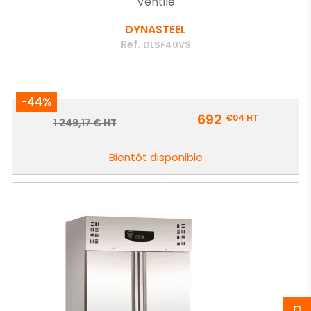
Ventilé
DYNASTEEL
Ref.
DLSF40VS
-44%
Prix
692
€04
HT
Prix
1 249,17 € HT
de
base
Bientôt disponible