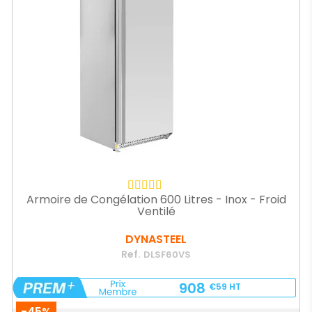
Armoire de Congélation 600 Litres - Inox - Froid
Ventilé
DYNASTEEL
Ref.
DLSF60VS
908
€59
HT
-45%