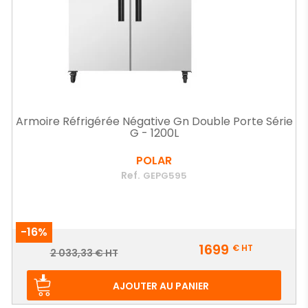
Armoire Réfrigérée Négative Gn Double Porte Série
G - 1200L
POLAR
Ref.
GEPG595
-16%
Prix
1699
€
HT
Prix
2 033,33 € HT
de
base
AJOUTER AU PANIER