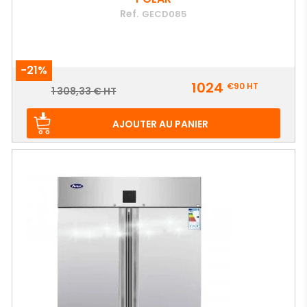
Ref.
GECD085
-21%
Prix
1024
€90
HT
Prix
1 308,33 € HT
de
base
AJOUTER AU PANIER