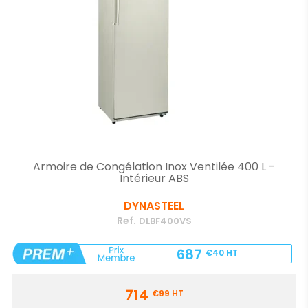
Armoire de Congélation Inox Ventilée 400 L -
Intérieur ABS
DYNASTEEL
Ref.
DLBF400VS
687
€40
HT
Prix
714
€99
HT