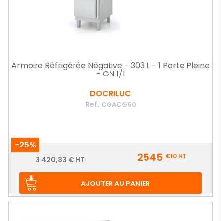
Armoire Réfrigérée Négative - 303 L - 1 Porte Pleine
- GN 1/1
DOCRILUC
Ref.
CGACG50
-25%
Prix
2545
€10
HT
Prix
3 420,83 € HT
de
base
AJOUTER AU PANIER