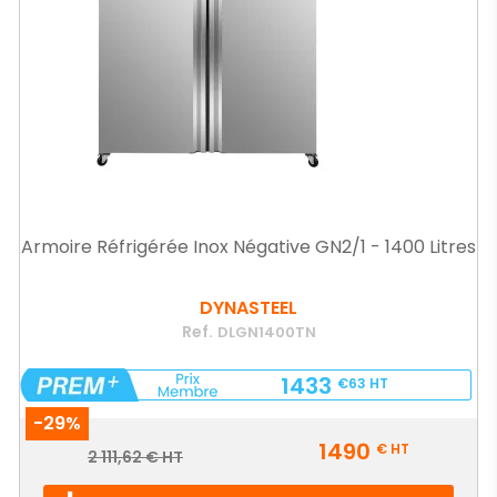
Armoire Réfrigérée Inox Négative GN2/1 - 1400 Litres
DYNASTEEL
Ref.
DLGN1400TN
1433
€63
HT
-29%
Prix
1490
€
HT
Prix
2 111,62 € HT
de