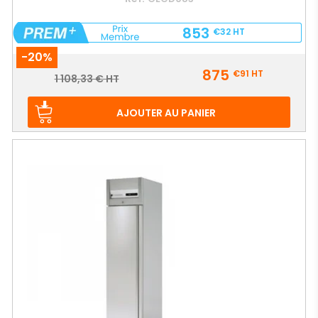
853
€32
HT
-20%
Prix
875
€91
HT
Prix
1 108,33 € HT
de
base
AJOUTER AU PANIER