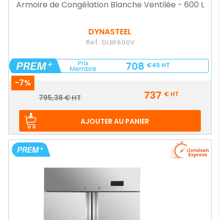
Armoire de Congélation Blanche Ventilée - 600 L
DYNASTEEL
Ref.
DLBF600V
708
€45
HT
-7%
Prix
737
€
HT
Prix
795,38 € HT
de
base
AJOUTER AU PANIER