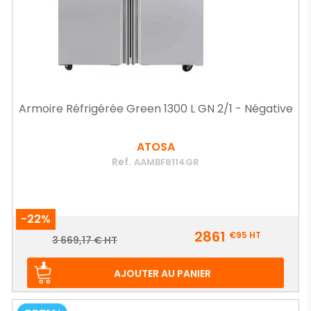
Armoire Réfrigérée Green 1300 L GN 2/1 - Négative
ATOSA
Ref.
AAMBF8114GR
-22%
Prix
2861
€95
HT
Prix
3 669,17 € HT
de
base
AJOUTER AU PANIER