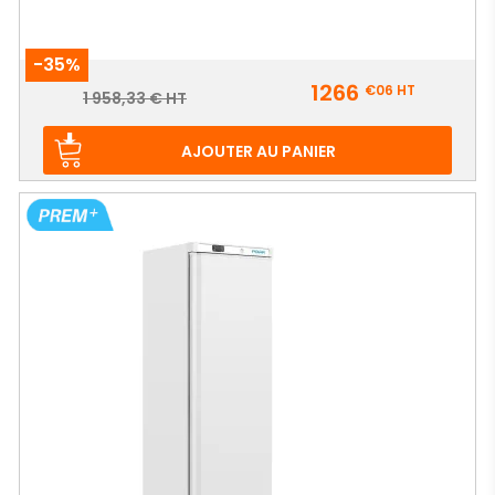
-35%
Prix
1266
€06
HT
Prix
1 958,33 € HT
de
base
AJOUTER AU PANIER