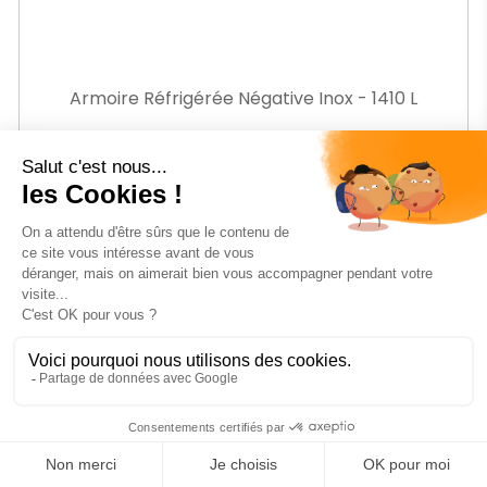
Armoire Réfrigérée Négative Inox - 1410 L
COMBISTEEL
Ref.
CB74500078
-14%
Prix
2142
€85
HT
Prix
2 505,08 € HT
de
base
AJOUTER AU PANIER