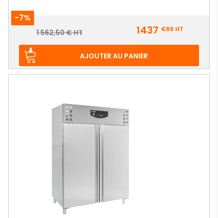
-7%
Prix
1437
€66
HT
Prix
1 562,50 € HT
de
base
AJOUTER AU PANIER