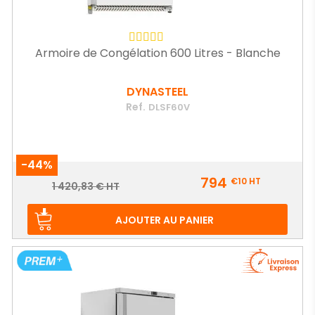
Armoire de Congélation 600 Litres - Blanche
DYNASTEEL
Ref.
DLSF60V
-44%
Prix
794
€10
HT
Prix
1 420,83 € HT
de
base
AJOUTER AU PANIER