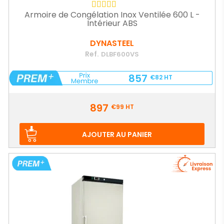
Armoire de Congélation Inox Ventilée 600 L -
Intérieur ABS
DYNASTEEL
Ref.
DLBF600VS
857
€82
HT
Prix
897
€99
HT
AJOUTER AU PANIER