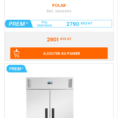
POLAR
Ref.
GEUA053
2790
€52
HT
Prix
2901
€13
HT
AJOUTER AU PANIER