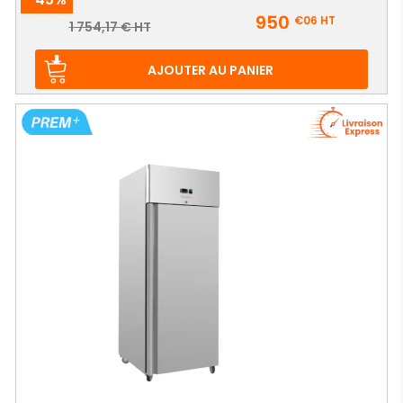
Prix
950
€06
HT
Prix
1 754,17 € HT
de
base
AJOUTER AU PANIER