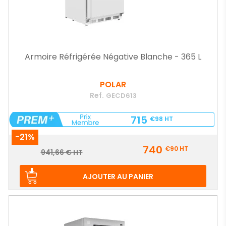
Armoire Réfrigérée Négative Blanche - 365 L
POLAR
Ref.
GECD613
715
€98
HT
-21%
Prix
740
€90
HT
Prix
941,66 € HT
de
base
AJOUTER AU PANIER