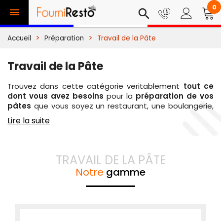
0

search
Accueil
Préparation
Travail de la Pâte
Travail de la Pâte
Trouvez dans cette catégorie veritablement
tout ce
dont vous avez besoins
pour la
préparation de vos
pâtes
que vous soyez un restaurant, une boulangerie,
un traiteur ou un snack. Des batteurs mélangeurs
Lire la suite
aux
pétrins
en passant par les machines à pâtes et
chambres de pousse, FourniResto a sélectionné
les
materiels de restauration pour le travail des pâtes
parmi
les plus efficaces et robustes du marché
.
TRAVAIL DE LA PÂTE
Découvrez le produits qui
optimisera votre temps
de
Notre
gamme
préparation et qui corresponda à vos besoins.