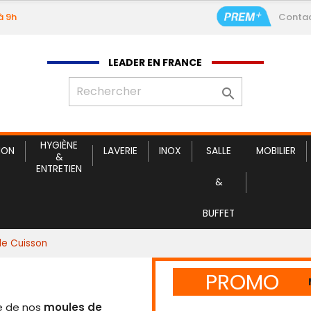
à 9h
Conta
Service c
LEADER EN FRANCE

HYGIÈNE
ION
LAVERIE
INOX
SALLE
MOBILIER
&
ENTRETIEN
&
BUFFET
de Cuisson
PROMO
le de nos
moules de