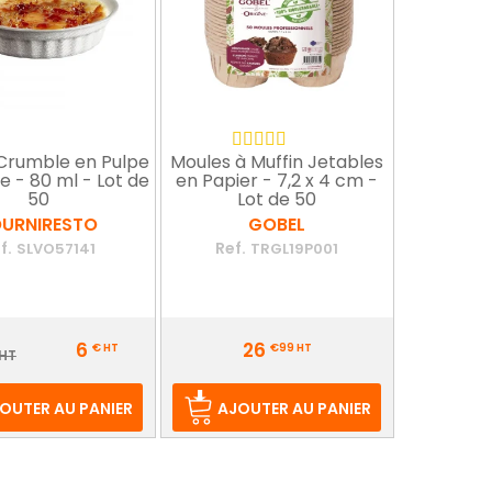
 Crumble en Pulpe
Moules à Muffin Jetables
 - 80 ml - Lot de
en Papier - 7,2 x 4 cm -
50
Lot de 50
OURNIRESTO
GOBEL
f.
Ref.
SLVO57141
TRGL19P001
Prix
6
26
€
HT
€99
HT
ix
 HT
e
ase
OUTER AU PANIER
AJOUTER AU PANIER