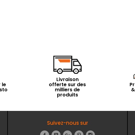
Livraison
 le
offerte sur des
Pr
sto
milliers de
&
produits
Suivez-nous sur
Facebook
YouTube
Google+
Pinterest
Instagram