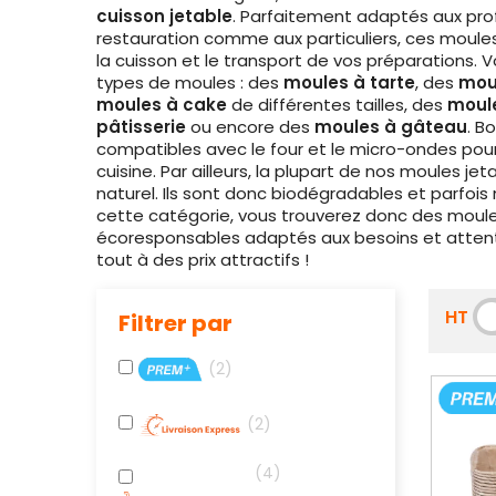
cuisson jetable
. Parfaitement adaptés aux pro
restauration comme aux particuliers, ces moules
la cuisson et le transport de vos préparations. 
types de moules : des
moules à tarte
, des
moul
moules à cake
de différentes tailles, des
moule
pâtisserie
ou encore des
moules à gâteau
. B
compatibles avec le four et le micro-ondes pour 
cuisine. Par ailleurs, la plupart de nos moules j
naturel. Ils sont donc biodégradables et parf
cette catégorie, vous trouverez donc des moul
écoresponsables adaptés aux besoins et attente
tout à des prix attractifs !
HT
Filtrer par
2
2
4