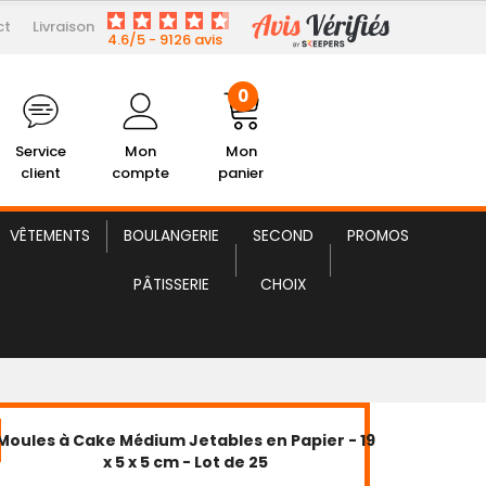
0
ct
Livraison
4.6/5 - 9126 avis
lient
Mon Compte
Mon panier
0
Service
Mon
Mon
client
compte
panier
VÊTEMENTS
BOULANGERIE
SECOND
PROMOS
PÂTISSERIE
CHOIX
Moules à Cake Médium Jetables en Papier - 19
x 5 x 5 cm - Lot de 25