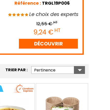
Référence :
TRGL19P006
Le choix des experts
HT
12,55 €
HT
9,24 €
DÉCOUVRIR

TRIER PAR :
Pertinence