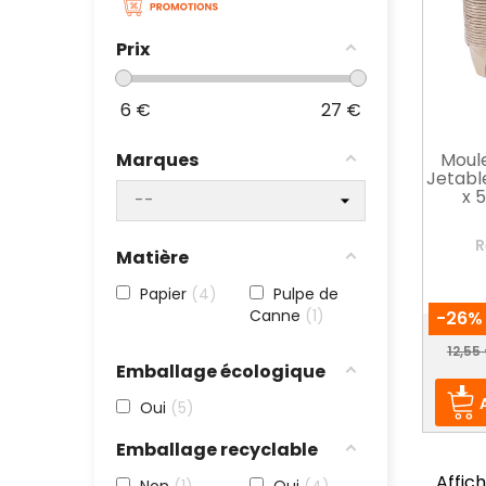
Prix
6
€
27
€
Moul
Marques
Jetable
x 
R
Matière
Papier
4
Pulpe de
Canne
1
-26%
Prix
12,55
Emballage écologique
Oui
5
Emballage recyclable
Affich
Non
1
Oui
4