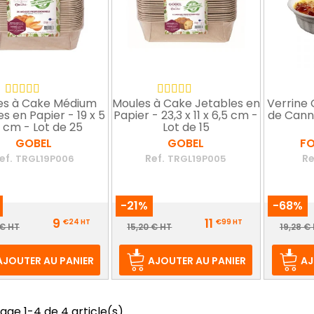
es à Cake Médium
Moules à Cake Jetables en
Verrine
s en Papier - 19 x 5
Papier - 23,3 x 11 x 6,5 cm -
de Canne
5 cm - Lot de 25
Lot de 15
GOBEL
GOBEL
F
ef.
Ref.
Re
TRGL19P006
TRGL19P005
-21%
-68%
Prix
Prix
9
11
€24
HT
€99
HT
Prix
Prix
Pr
 € HT
15,20 € HT
19,28 €
de
de
d
base
base
b
AJOUTER AU PANIER
AJOUTER AU PANIER
AJ
age 1-4 de 4 article(s)