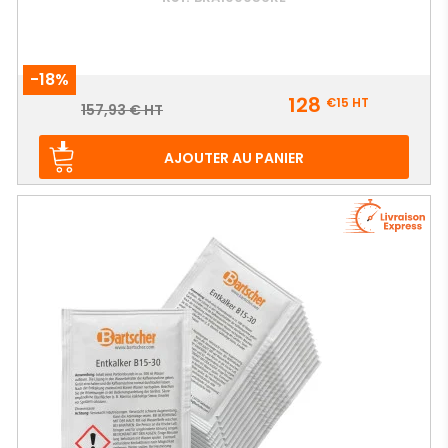
-18%
Prix
128
€15
HT
Prix
157,93 € HT
de
base
AJOUTER AU PANIER