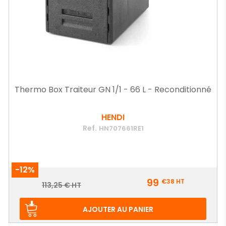
Thermo Box Traiteur GN 1/1 - 66 L - Reconditionné
HENDI
Ref.
HN707661RE1
-12%
Prix
99
€38
HT
Prix
113,25 € HT
de
base
AJOUTER AU PANIER