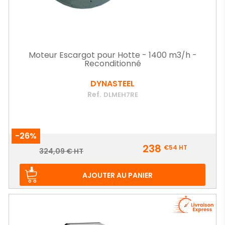
Moteur Escargot pour Hotte - 1400 m3/h -
Reconditionné
DYNASTEEL
Ref.
DLMEH7RE
-26%
Prix
238
€54
HT
Prix
324,09 € HT
de
base
AJOUTER AU PANIER