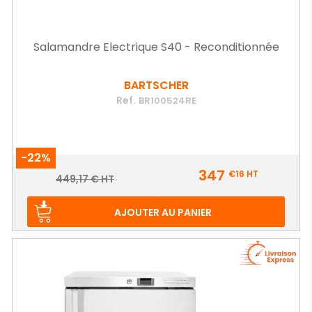
Salamandre Electrique S40 - Reconditionnée
BARTSCHER
Ref.
BR100524RE
-22%
Prix
347
€16
HT
Prix
449,17 € HT
de
base
AJOUTER AU PANIER