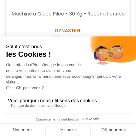
Machine à Glace Pilée - 30 Kg - Reconditionnée
DYNASTEEL
Ref.
DLIM30FRE1
-26%
Prix
460
€06
HT
Prix
623,35 € HT
de
base
AJOUTER AU PANIER