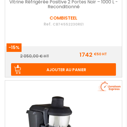
Vitrine Réfrigérée Positive 2 Portes Noir – 1000 L -
Reconditionné
COMBISTEEL
Ref.
CB74552230RE1
-15%
Prix
1742
€50
HT
Prix
2 050,00 € HT
de
base
AJOUTER AU PANIER