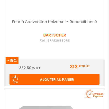
Four à Convection Universel - Reconditionné
BARTSCHER
Ref.
BRA120880RE
-18%
Prix
313
€20
HT
Prix
382,50 € HT
de
base
AJOUTER AU PANIER