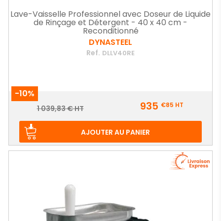
Lave-Vaisselle Professionnel avec Doseur de Liquide
de Rinçage et Détergent - 40 x 40 cm -
Reconditionné
DYNASTEEL
Ref.
DLLV40RE
-10%
Prix
935
€85
HT
Prix
1 039,83 € HT
de
base
AJOUTER AU PANIER