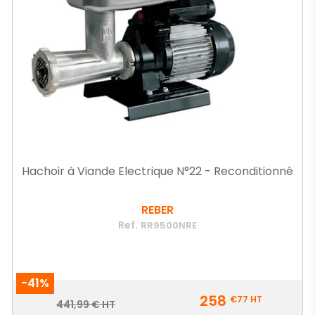
Hachoir à Viande Electrique N°22 - Reconditionné
REBER
Ref.
RR9500NRE
-41%
Prix
258
€77
HT
Prix
441,99 € HT