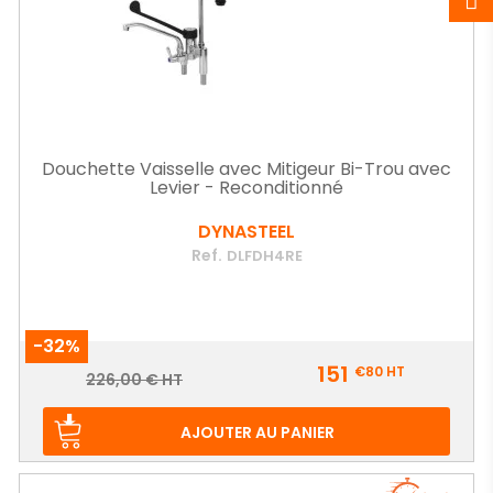
Douchette Vaisselle avec Mitigeur Bi-Trou avec
Levier - Reconditionné
DYNASTEEL
Ref.
DLFDH4RE
-32%
Prix
151
€80
HT
Prix
226,00 € HT
de
base
AJOUTER AU PANIER