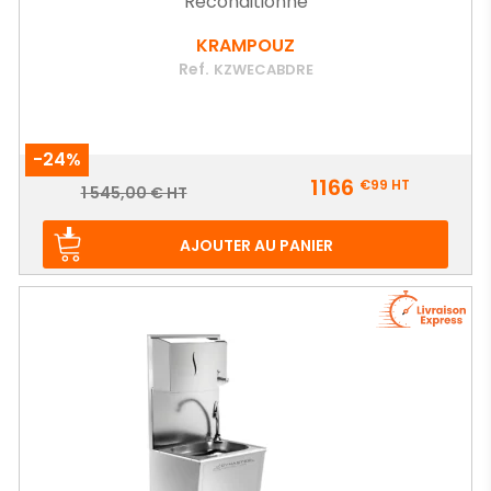
Reconditionné
KRAMPOUZ
Ref.
KZWECABDRE
-24%
Prix
1166
€99
HT
Prix
1 545,00 € HT
de
base
AJOUTER AU PANIER