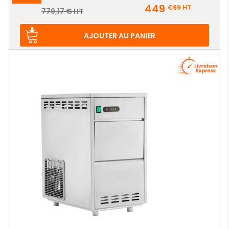
Prix
449
€99
HT
Prix
779,17 € HT
de
base
AJOUTER AU PANIER