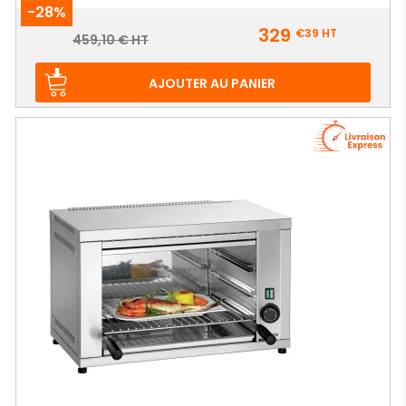
-28%
Prix
329
€39
HT
Prix
459,10 € HT
de
base
AJOUTER AU PANIER