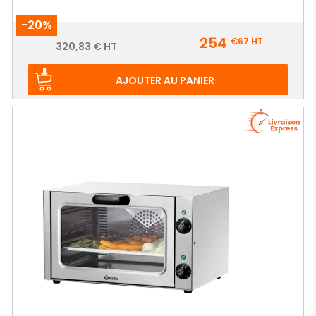
-20%
Prix
254
€67
HT
Prix
320,83 € HT
de
base
AJOUTER AU PANIER