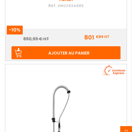
Ref.
HN239346RE
-10%
Prix
801
€89
HT
Prix
890,99 € HT
de
base
AJOUTER AU PANIER