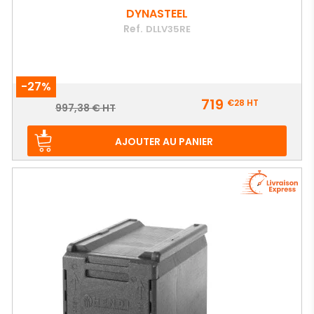
DYNASTEEL
Ref.
DLLV35RE
-27%
Prix
719
€28
HT
Prix
997,38 € HT
de
base
AJOUTER AU PANIER