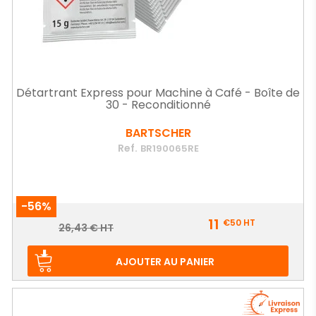
Détartrant Express pour Machine à Café - Boîte de
30 - Reconditionné
BARTSCHER
Ref.
BR190065RE
-56%
Prix
11
€50
HT
Prix
26,43 € HT
de
base
AJOUTER AU PANIER