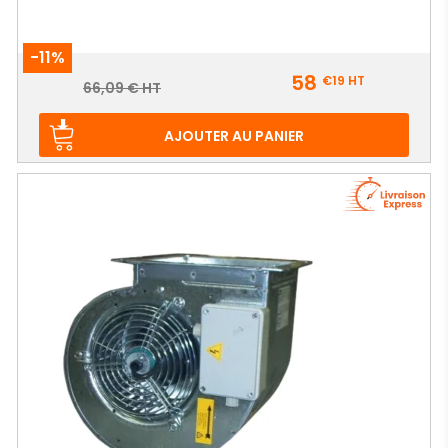
-11%
Prix
58
€19
HT
Prix
66,09 € HT
de
base
AJOUTER AU PANIER