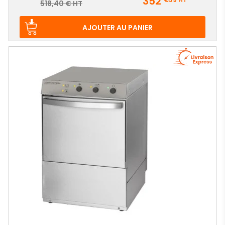
352
Prix
518,40 € HT
de
base
AJOUTER AU PANIER