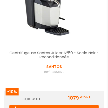
Centrifugeuse Santos Juicer N°50 - Socle Noir -
Reconditionnée
SANTOS
Ref.
SS50RE
-10%
Prix
1079
€10
HT
Prix
1 199,00 € HT
de