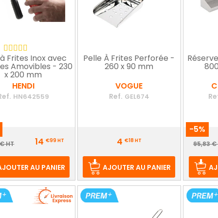
 à Frites Inox avec
Pelle À Frites Perforée -
Réserve 
es Amovibles - 230
260 x 90 mm
800
x 200 mm
HENDI
VOGUE
C
Ref.
Ref.
Re
HN642559
GEL674
-5%
Prix
Prix
14
4
€99
HT
€18
HT
Prix
Pr
 € HT
95,83 €
de
d
base
b
AJOUTER AU PANIER
AJOUTER AU PANIER
AJ