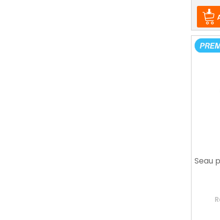
Seau p
R