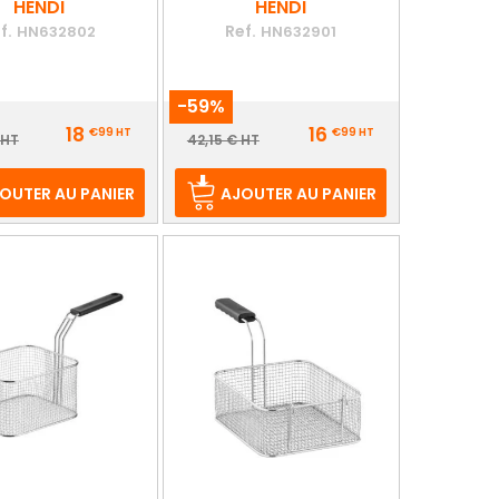
HENDI
HENDI
f.
Ref.
HN632802
HN632901
-59%
Prix
18
16
€99
HT
€99
HT
ix
Prix
 HT
42,15 € HT
e
de
ase
base
OUTER AU PANIER
AJOUTER AU PANIER