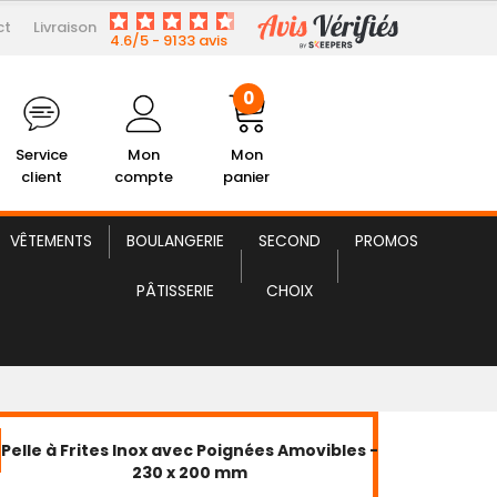
0
ct
Livraison
4.6/5 - 9133 avis
lient
Mon Compte
Mon panier
0
Service
Mon
Mon
client
compte
panier
VÊTEMENTS
BOULANGERIE
SECOND
PROMOS
PÂTISSERIE
CHOIX
Pelle à Frites Inox avec Poignées Amovibles -
230 x 200 mm