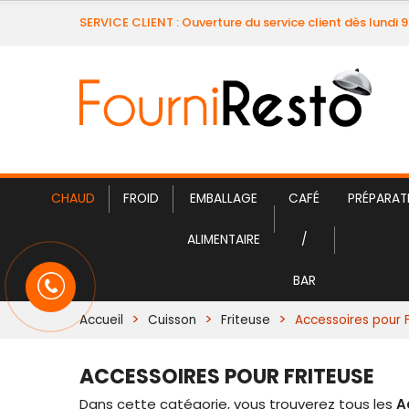
SERVICE CLIENT : Ouverture du service client dès lundi 
CHAUD
FROID
EMBALLAGE
CAFÉ
PRÉPARAT
ALIMENTAIRE
/
BAR
Accueil
Cuisson
Friteuse
Accessoires pour 
ACCESSOIRES POUR FRITEUSE
Dans cette catégorie, vous trouverez tous les
A