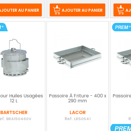
de
de
d
base
base
b
AJOUTER AU PANIER
AJOUTER AU PANIER
AJ
our Huiles Usagées
Passoire À Friture - 400 x
Passoire
12 L
290 mm
BARTSCHER
LACOR
ef.
Ref.
R
BRA150460V
LR50541