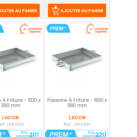
e
ase
OUTER AU PANIER
AJOUTER AU PANIER
 À Friture - 500 x
Passoire À Friture - 600 x
390 mm
390 mm
LACOR
LACOR
ef.
Ref.
LR50551
LR50561
201
220