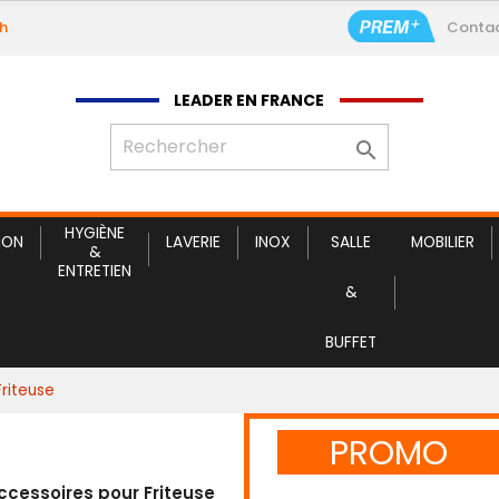
9h
Conta
Service c
LEADER EN FRANCE

HYGIÈNE
ION
LAVERIE
INOX
SALLE
MOBILIER
&
ENTRETIEN
&
BUFFET
Friteuse
PROMO
ccessoires pour Friteuse