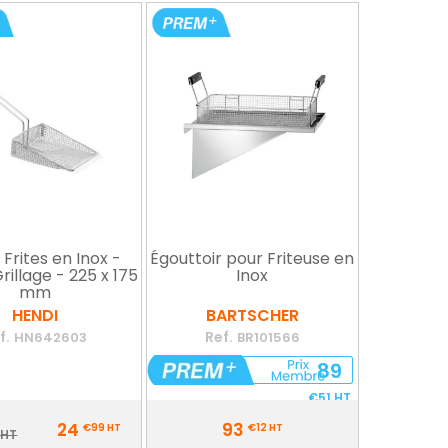
 Frites en Inox -
Égouttoir pour Friteuse en
rillage - 225 x 175
Inox
mm
HENDI
BARTSCHER
f.
Ref.
HN642603
BR101566
89
€51
HT
Prix
24
93
€99
HT
€12
HT
ix
 HT