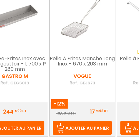
e-Frites Inox avec
Pelle À Frites Manche Long
Pelle à 
Égouttoir - L 700 x P
Inox - 670 x 203 mm
280 mm
GASTRO M
VOGUE
Ref.
Ref.
Re
GEGS018
GEJ673
-12%
Prix
Prix
244
17
€99
HT
€42
HT
Prix
19,99 € HT
de
base
AJOUTER AU PANIER
AJOUTER AU PANIER
AJ