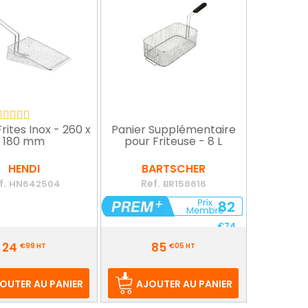
Frites Inox - 260 x
Panier Supplémentaire
180 mm
pour Friteuse - 8 L
HENDI
BARTSCHER
f.
Ref.
HN642504
BR158616
82
€74
Prix
24
85
HT
€99
HT
€05
HT
OUTER AU PANIER
AJOUTER AU PANIER