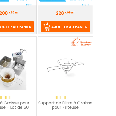
€06
€70
Prix
208
228
HT
HT
€82
HT
€99
HT
OUTER AU PANIER
AJOUTER AU PANIER
e à Graisse pour
Support de Filtre à Graisse
use - Lot de 50
pour Friteuse