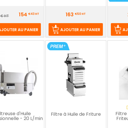
Prix
Prix
154
163
€43
HT
€50
HT
Prix
 € HT
de
base
AJOUTER AU PANIER
AJOUTER AU PANIER
AJ
iltreuse d'Huile
Filtr
Filtre à Huile de Friture
sionnelle - 20 L/min
Frite