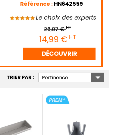
Référence :
HN642559
Le choix des experts
HT
26,07 €
HT
14,99 €
DÉCOUVRIR

TRIER PAR :
Pertinence