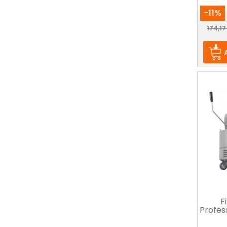
-11%
Prix
174,17
F
Profes