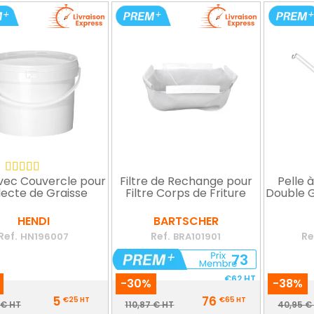
vec Couvercle pour
Filtre de Rechange pour
Pelle à
lecte de Graisse
Filtre Corps de Friture
Double G
HENDI
BARTSCHER
Ref.
Ref.
Re
HN196007
BRA101901
73
€62
HT
-30%
-38%
Prix
Prix
5
76
€25
HT
€65
HT
Prix
Prix
Pr
 € HT
110,87 € HT
40,95 €