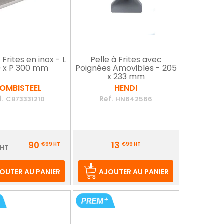
Frites en inox - L
Pelle à Frites avec
 x P 300 mm
Poignées Amovibles - 205
x 233 mm
OMBISTEEL
HENDI
f.
Ref.
CB73331210
HN642566
Prix
90
13
€99
HT
€99
HT
ix
 HT
e
ase
OUTER AU PANIER
AJOUTER AU PANIER