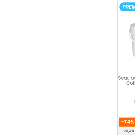
Seau a
Col
-74%
Prix
20,48