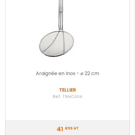
Araignée en Inox - ⌀ 22 cm
TELLIER
Ref.
TRNC004
Prix
41
€99
HT