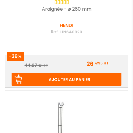
Araignée - ⌀ 260 mm
HENDI
Ref.
HN640920
-39%
Prix
26
€95
HT
Prix
44,27 € HT
de
base
AJOUTER AU PANIER