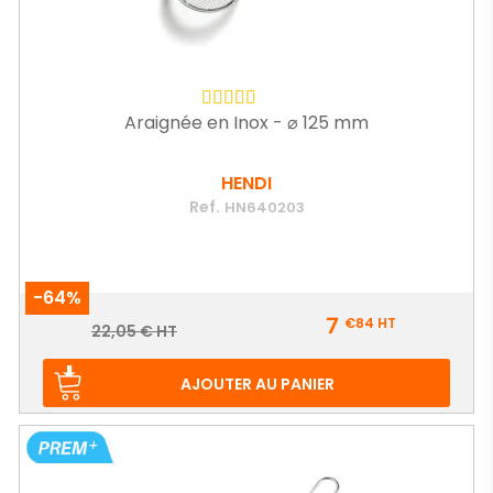
Araignée en Inox - ⌀ 125 mm
HENDI
Ref.
HN640203
-64%
Prix
7
€84
HT
Prix
22,05 € HT
de
base
AJOUTER AU PANIER