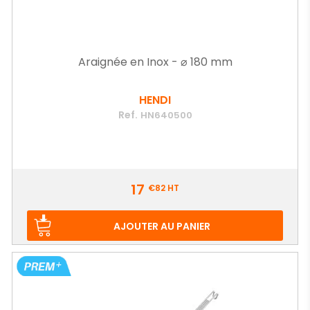
Araignée en Inox - ⌀ 180 mm
HENDI
Ref.
HN640500
Prix
17
€82
HT
AJOUTER AU PANIER