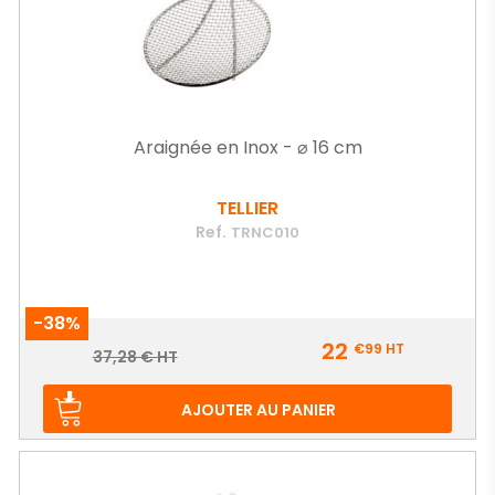
Araignée en Inox - ⌀ 16 cm
TELLIER
Ref.
TRNC010
-38%
Prix
22
€99
HT
Prix
37,28 € HT
de
base
AJOUTER AU PANIER