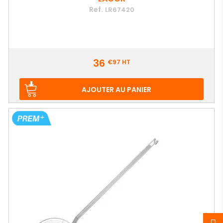
Ref.
LR67420
Prix
36
€97
HT
AJOUTER AU PANIER