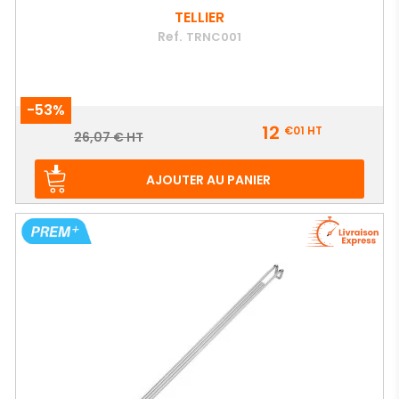
TELLIER
Ref.
TRNC001
-53%
Prix
12
€01
HT
Prix
26,07 € HT
de
base
AJOUTER AU PANIER