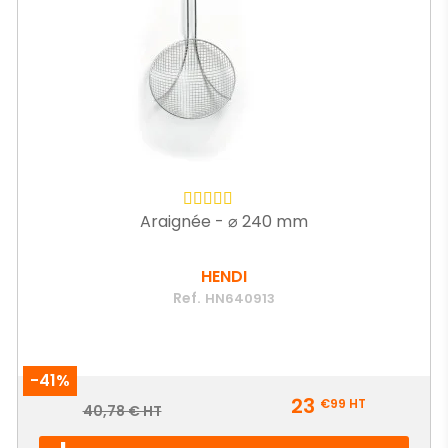
Araignée - ⌀ 240 mm
HENDI
Ref.
HN640913
-41%
Prix
23
€99
HT
Prix
40,78 € HT
de