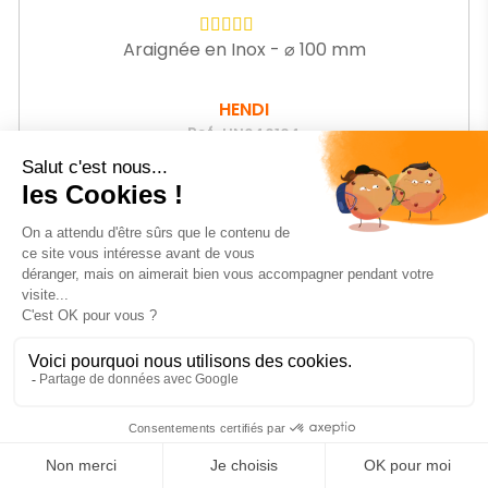
Araignée en Inox - ⌀ 100 mm
HENDI
Ref.
HN640104
-62%
Prix
7
€83
HT
Prix
21,05 € HT
de
base
AJOUTER AU PANIER
Affichage 1-21 de 21 article(s)