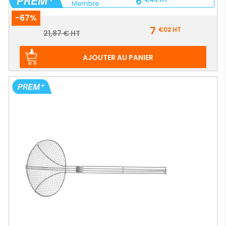
6
-67%
Prix
7
€02
HT
Prix
21,87 € HT
de
base
AJOUTER AU PANIER