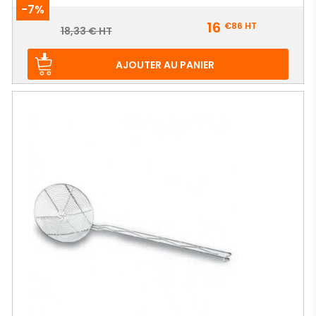
-7%
Prix
16
€86
HT
Prix
18,33 € HT
de
base
AJOUTER AU PANIER