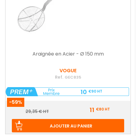
Araignée en Acier - Ø 150 mm
VOGUE
Ref.
GEC835
10
€90
HT
-59%
Prix
11
€80
HT
Prix
29,35 € HT
de
base
AJOUTER AU PANIER