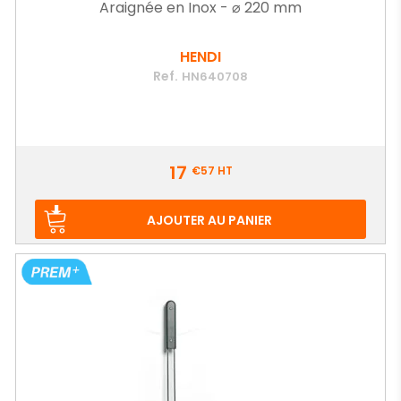
Araignée en Inox - ⌀ 220 mm
HENDI
Ref.
HN640708
Prix
17
€57
HT
AJOUTER AU PANIER