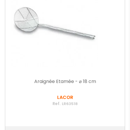
Araignée Etamée - ⌀ 18 cm
LACOR
Ref.
LR63518