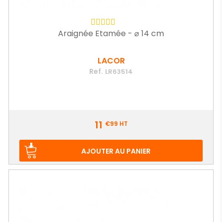
Araignée Etamée - ⌀ 14 cm
LACOR
Ref.
LR63514
Prix
11
€99
HT
AJOUTER AU PANIER