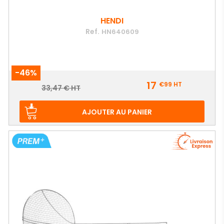
HENDI
Ref.
HN640609
-46%
Prix
17
€99
HT
Prix
33,47 € HT
de
base
AJOUTER AU PANIER