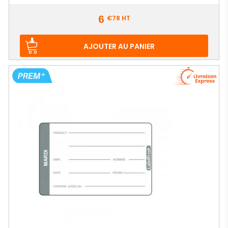
Prix
6
€78
HT
AJOUTER AU PANIER