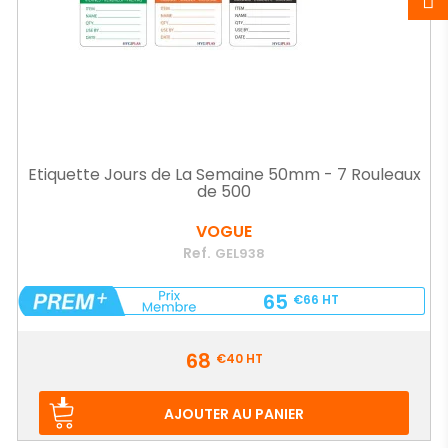
Etiquette Jours de La Semaine 50mm - 7 Rouleaux
de 500
VOGUE
Ref.
GEL938
65
€66
HT
Prix
68
€40
HT
AJOUTER AU PANIER