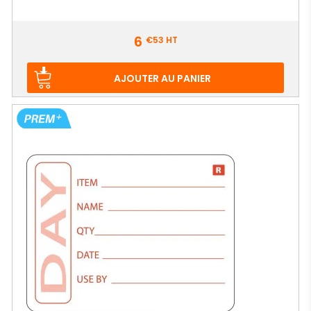
Prix
6
€53
HT
AJOUTER AU PANIER