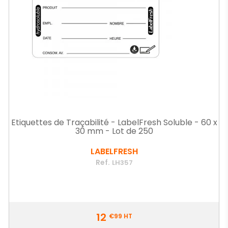
Etiquettes de Traçabilité - LabelFresh Soluble - 60 x
30 mm - Lot de 250
LABELFRESH
Ref.
LH357
Prix
12
€99
HT