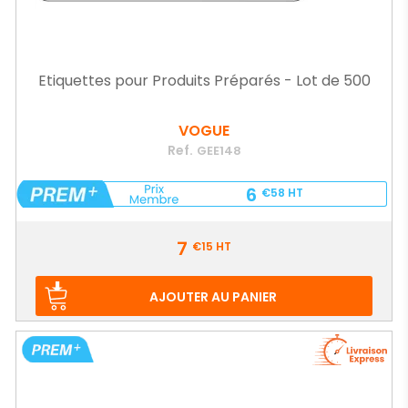
Etiquettes pour Produits Préparés - Lot de 500
VOGUE
Ref.
GEE148
6
€58
HT
Prix
7
€15
HT
AJOUTER AU PANIER