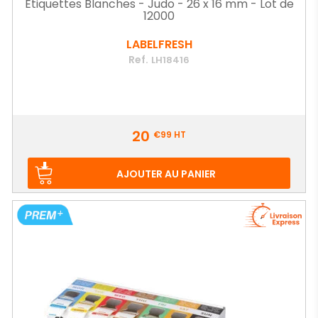
Etiquettes Blanches - Judo - 26 x 16 mm - Lot de
12000
LABELFRESH
Ref.
LH18416
Prix
20
€99
HT
AJOUTER AU PANIER