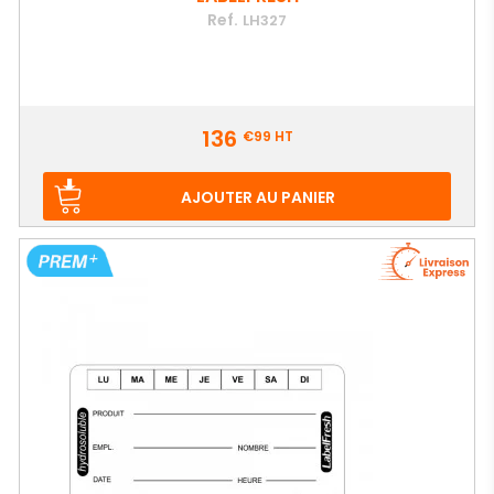
Ref.
LH327
Prix
136
€99
HT
AJOUTER AU PANIER