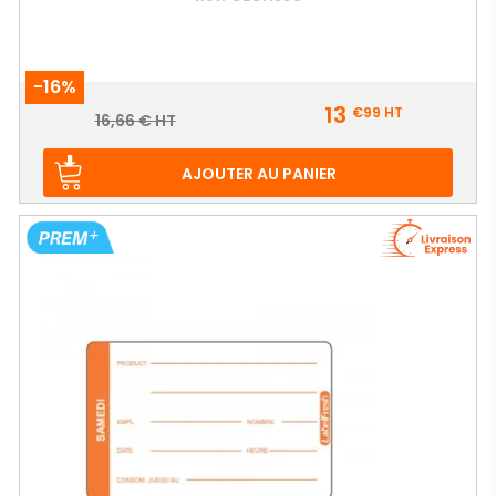
-16%
Prix
13
€99
HT
Prix
16,66 € HT
de
base
AJOUTER AU PANIER