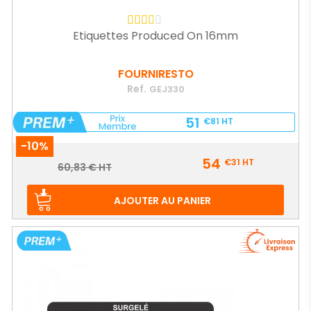
Etiquettes Produced On 16mm
FOURNIRESTO
Ref.
GEJ330
51
€81
HT
-10%
Prix
54
€31
HT
Prix
60,83 € HT
de
base
AJOUTER AU PANIER