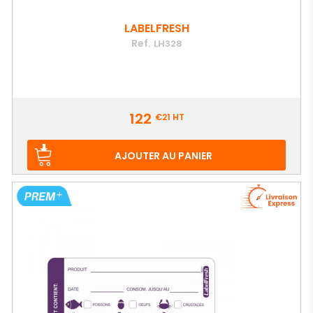
LABELFRESH
Ref.
LH328
Prix
122
€21
HT
AJOUTER AU PANIER