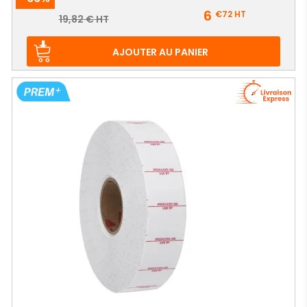
Prix
6
€72
HT
Prix
19,82 € HT
de
base
AJOUTER AU PANIER