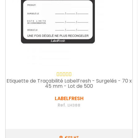
Etiquette de Traçabilité LabelFresh - Surgelés - 70 x
45 mm - Lot de 500
LABELFRESH
Ref.
LH388
Prix
€03
HT