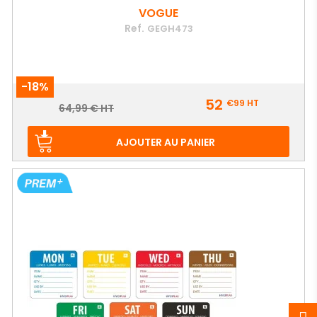
VOGUE
Ref.
GEGH473
-18%
Prix
52
€99
HT
Prix
64,99 € HT
de
base
AJOUTER AU PANIER