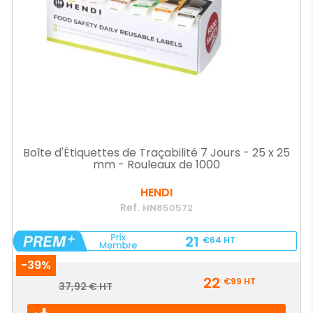
Boîte d'Étiquettes de Traçabilité 7 Jours - 25 x 25
mm - Rouleaux de 1000
HENDI
Ref.
HN850572
21
€64
HT
-39%
Prix
22
€99
HT
Prix
37,92 € HT
de