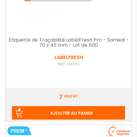
Etiquette de Traçabilité LabelFresh Pro - Samedi -
70 x 45 mm - Lot de 500
LABELFRESH
Ref.
LH323
Prix
7
€62
HT
AJOUTER AU PANIER