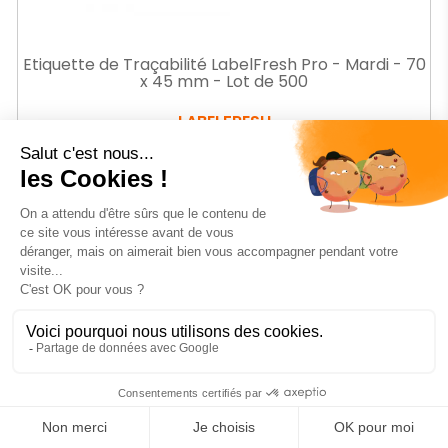
Etiquette de Traçabilité LabelFresh Pro - Mardi - 70
x 45 mm - Lot de 500
LABELFRESH
Ref.
LH319
Prix
7
€70
HT
AJOUTER AU PANIER