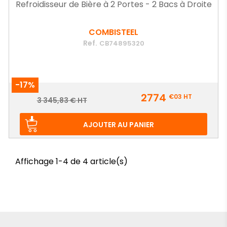
Refroidisseur de Bière à 2 Portes - 2 Bacs à Droite
COMBISTEEL
Ref.
CB74895320
-17%
Prix
2774
€03
HT
Prix
3 345,83 € HT
de
base
AJOUTER AU PANIER
Affichage 1-4 de 4 article(s)