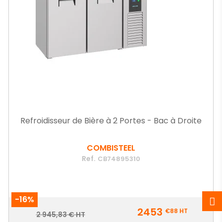
Refroidisseur de Bière à 2 Portes - Bac à Droite
COMBISTEEL
Ref.
CB74895310
-16%
Prix
2453
€88
HT
Prix
2 945,83 € HT