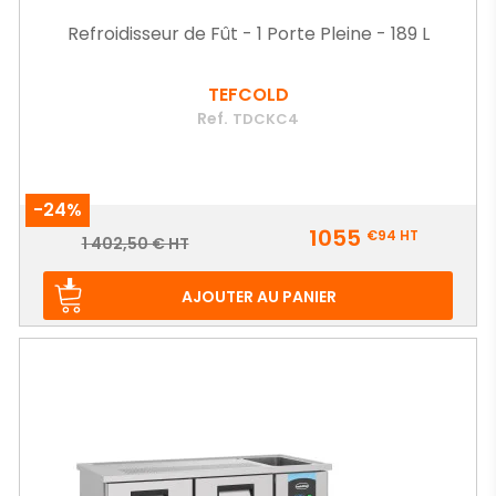
Refroidisseur de Fût - 1 Porte Pleine - 189 L
TEFCOLD
Ref.
TDCKC4
-24%
Prix
1055
€94
HT
Prix
1 402,50 € HT
de
base
AJOUTER AU PANIER