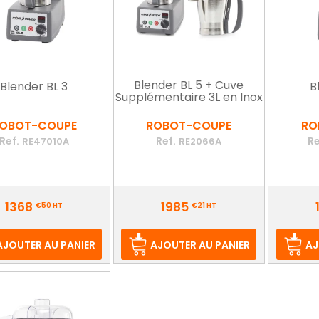
Blender BL 5 + Cuve
Blender BL 3
B
Supplémentaire 3L en Inox
OBOT-COUPE
ROBOT-COUPE
RO
Ref.
Ref.
Re
RE47010A
RE2066A
Prix
Prix
1368
1985
€50
HT
€21
HT
AJOUTER AU PANIER
AJOUTER AU PANIER
AJ