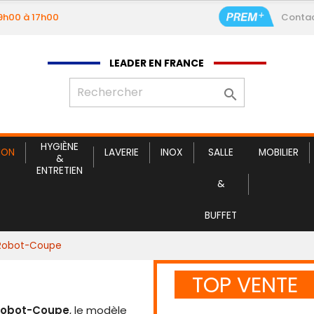
09h00 à 17h00
Conta
Service c
LEADER EN FRANCE

HYGIÈNE
ION
LAVERIE
INOX
SALLE
MOBILIER
&
ENTRETIEN
&
BUFFET
 Robot-Coupe
TOP VENTE
Robot-Coupe
, le modèle