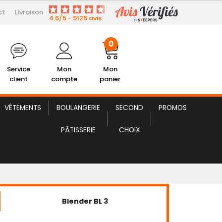
0
ct
Livraison
4.6/5 - 9126 avis
lient
Mon Compte
Mon panier
0
Service
Mon
Mon
client
compte
panier
VÊTEMENTS
BOULANGERIE
SECOND
PROMOS
PÂTISSERIE
CHOIX
Blender BL 3