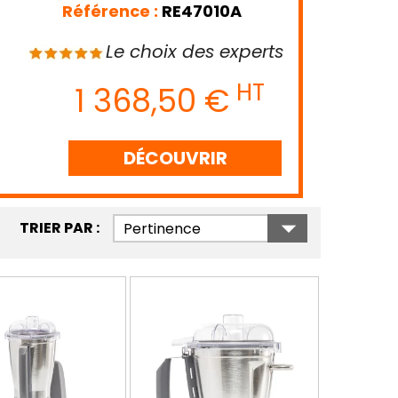
Référence :
RE47010A
Le choix des experts
HT
1 368,50 €
DÉCOUVRIR

TRIER PAR :
Pertinence