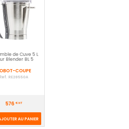
mble de Cuve 5 L
ur Blender BL 5
OBOT-COUPE
Ref.
RE28550A
576
€
HT
AJOUTER AU PANIER