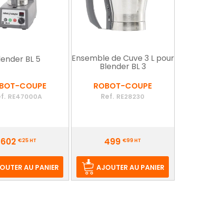
Ensemble de Cuve 3 L pour
lender BL 5
Blender BL 3
BOT-COUPE
ROBOT-COUPE
f.
Ref.
RE47000A
RE28230
Prix
1602
499
€25
HT
€99
HT
OUTER AU PANIER
AJOUTER AU PANIER