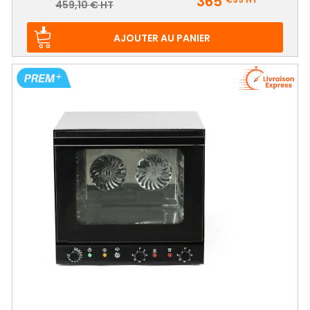
365
Prix
459,10 € HT
de
base
AJOUTER AU PANIER