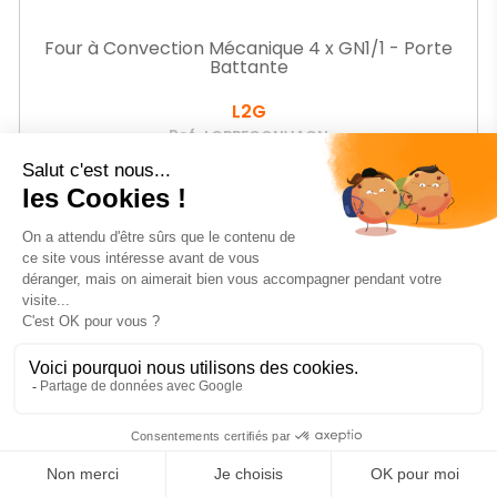
Four à Convection Mécanique 4 x GN1/1 - Porte
Battante
L2G
Ref.
LGPBFCONV4GN
-36%
Prix
902
€04
HT
Prix
1 430,00 € HT
de
base
AJOUTER AU PANIER