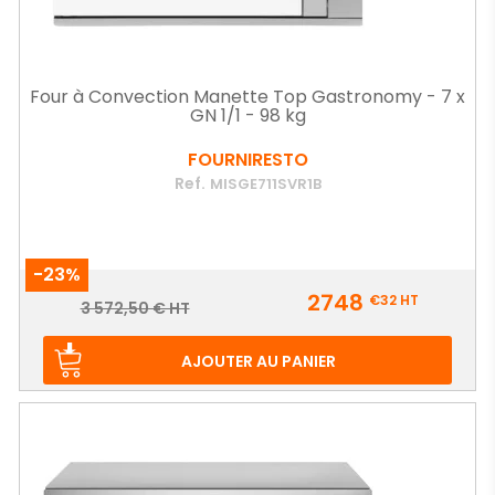
Four à Convection Manette Top Gastronomy - 7 x
GN 1/1 - 98 kg
FOURNIRESTO
Ref.
MISGE711SVR1B
-23%
Prix
2748
€32
HT
Prix
3 572,50 € HT
de
base
AJOUTER AU PANIER