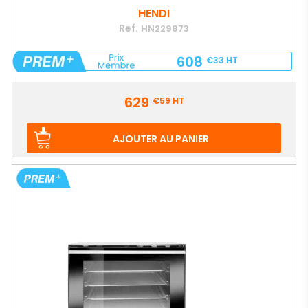
HENDI
Ref.
HN229873
608
€33
HT
Prix
629
€59
HT
AJOUTER AU PANIER