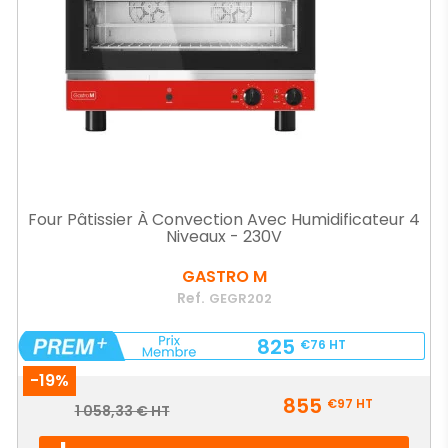
Four Pâtissier À Convection Avec Humidificateur 4
Niveaux - 230V
GASTRO M
Ref.
GEGR202
825
€76
HT
-19%
Prix
855
€97
HT
Prix
1 058,33 € HT
de