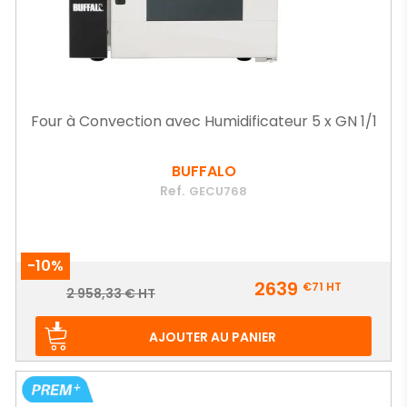
Four à Convection avec Humidificateur 5 x GN 1/1
BUFFALO
Ref.
GECU768
-10%
Prix
2639
€71
HT
Prix
2 958,33 € HT
de
base
AJOUTER AU PANIER