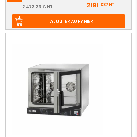
Prix
2191
€37
HT
Prix
2 473,33 € HT
de
base
AJOUTER AU PANIER