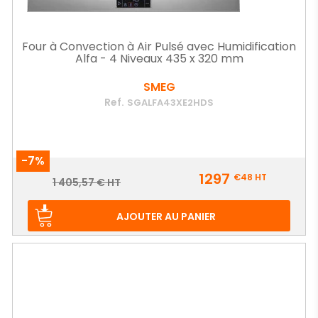
Four à Convection à Air Pulsé avec Humidification
Alfa - 4 Niveaux 435 x 320 mm
SMEG
Ref.
SGALFA43XE2HDS
-7%
Prix
1297
€48
HT
Prix
1 405,57 € HT
de
base
AJOUTER AU PANIER