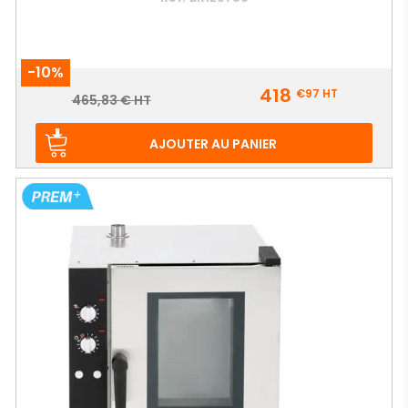
-10%
Prix
418
€97
HT
Prix
465,83 € HT
de
base
AJOUTER AU PANIER