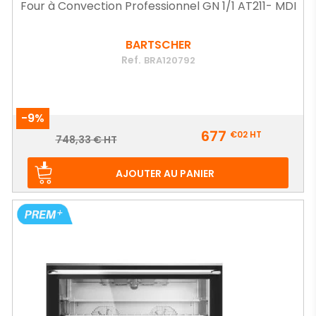
Four à Convection Professionnel GN 1/1 AT211- MDI
BARTSCHER
Ref.
BRA120792
-9%
Prix
677
€02
HT
Prix
748,33 € HT
de
base
AJOUTER AU PANIER