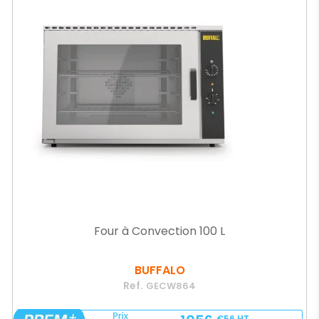
Four à Convection 100 L
BUFFALO
Ref.
GECW864
€56
HT