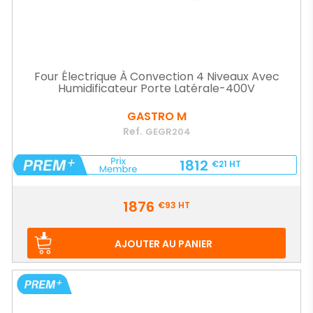
Four Électrique À Convection 4 Niveaux Avec
Humidificateur Porte Latérale-400V
GASTRO M
Ref.
GEGR204
1812
€21
HT
Prix
1876
€93
HT
AJOUTER AU PANIER