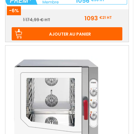
1056
-6%
Prix
1093
€21
HT
Prix
1 174,99 € HT
de
base
AJOUTER AU PANIER