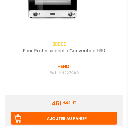
Four Professionnel à Convection H90
HENDI
Ref.
HN227060
Prix
451
€99
HT
AJOUTER AU PANIER