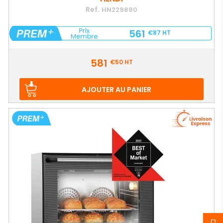
Ref.
HN229880
561
€87
HT
Prix
581
€50
HT
AJOUTER AU PANIER