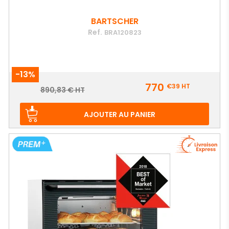
BARTSCHER
Ref.
BRA120823
-13%
Prix
770
€39
HT
Prix
890,83 € HT
de
base
AJOUTER AU PANIER