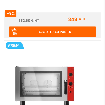
-9%
Prix
348
€
HT
Prix
382,50 € HT
de
base
AJOUTER AU PANIER