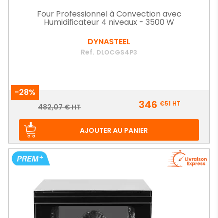
Four Professionnel à Convection avec
Humidificateur 4 niveaux - 3500 W
DYNASTEEL
Ref.
DLOCGS4P3
-28%
Prix
346
€51
HT
Prix
482,07 € HT
de
base
AJOUTER AU PANIER