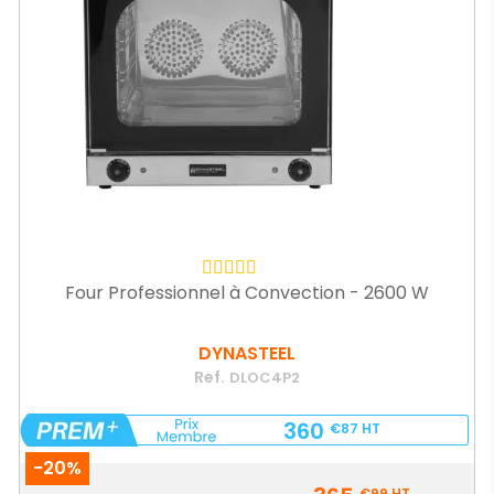
Four Professionnel à Convection - 2600 W
DYNASTEEL
Ref.
DLOC4P2
360
€87
HT
-20%
Prix
€99
HT