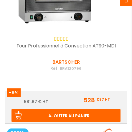
Four Professionnel à Convection AT90-MDI
BARTSCHER
Ref.
BRA120796
-9%
Prix
528
€97
HT
Prix
581,67 € HT
de
base
AJOUTER AU PANIER