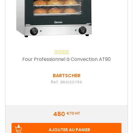
Four Professionnel à Convection AT90
BARTSCHER
Ref.
BRA120786
Prix
480
€70
HT
AJOUTER AU PANIER