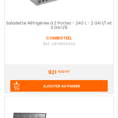
Saladette Réfrigérée à 2 Portes - 240 L - 2 GN 1/1 et
3 GN 1/6
COMBISTEEL
Ref.
CB79500400
Prix
921
€02
HT
AJOUTER AU PANIER