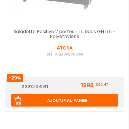
Saladette Positive 2 portes - 16 bacs GN 1/6 -
Polyéthylène
ATOSA
Ref.
AAMSF8303GR
-29%
Prix
1998
€92
HT
Prix
2 828,13 € HT
de
base
AJOUTER AU PANIER