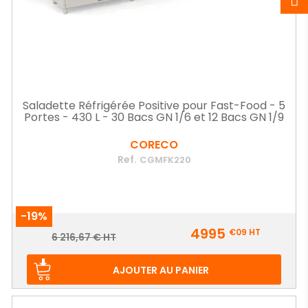
Saladette Réfrigérée Positive pour Fast-Food - 5
Portes - 430 L - 30 Bacs GN 1/6 et 12 Bacs GN 1/9
CORECO
Ref.
CGMFK220
-19%
Prix
4995
€09
HT
Prix
6 216,67 € HT
de
base
AJOUTER AU PANIER