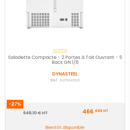
Saladette Compacte - 2 Portes à Toit Ouvrant - 5
Bacs GN 1/6
DYNASTEEL
Ref.
DLPSH200
-27%
Prix
466
€89
HT
Prix
648,10 € HT
de
base
Bientôt disponible