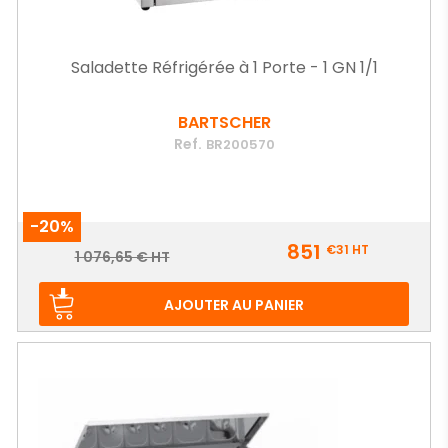
Saladette Réfrigérée à 1 Porte - 1 GN 1/1
BARTSCHER
Ref.
BR200570
-20%
Prix
851
€31
HT
Prix
1 076,65 € HT
de
base
AJOUTER AU PANIER