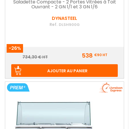
Saladette Compacte - 2 Portes Vitrées à Toit
Ouvrant - 2 GN 1/1 et 3 GN 1/6
DYNASTEEL
Ref.
DLSH900G
-26%
Prix
538
€90
HT
Prix
734,30 € HT
de
base
AJOUTER AU PANIER