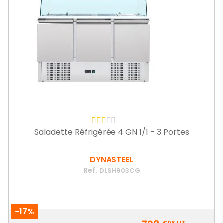
Saladette Réfrigérée 4 GN 1/1 - 3 Portes
DYNASTEEL
Ref.
DLSH903CG
-17%
Prix
€96
HT