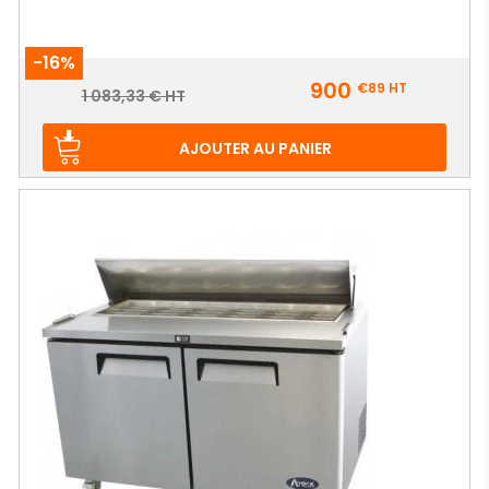
-16%
Prix
900
€89
HT
Prix
1 083,33 € HT
de
base
AJOUTER AU PANIER