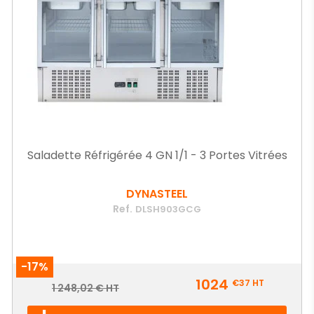
Saladette Réfrigérée 4 GN 1/1 - 3 Portes Vitrées
DYNASTEEL
Ref.
DLSH903GCG
-17%
Prix
1024
€37
HT
Prix
1 248,02 € HT
de