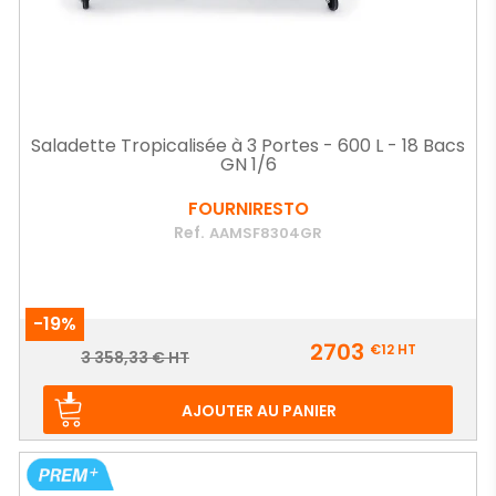
Saladette Tropicalisée à 3 Portes - 600 L - 18 Bacs
GN 1/6
FOURNIRESTO
Ref.
AAMSF8304GR
-19%
Prix
2703
€12
HT
Prix
3 358,33 € HT
de
base
AJOUTER AU PANIER