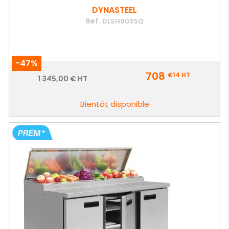
DYNASTEEL
Ref.
DLSH903SQ
-47%
Prix
708
€14
HT
Prix
1 345,00 € HT
de
base
Bientôt disponible