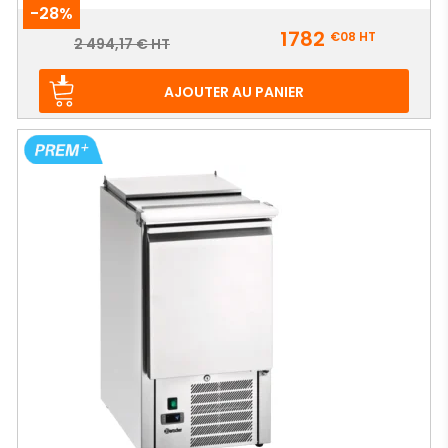
-28%
Prix
1782
€08
HT
Prix
2 494,17 € HT
de
base
AJOUTER AU PANIER