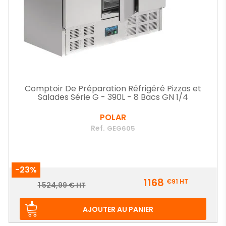
Comptoir De Préparation Réfrigéré Pizzas et
Salades Série G - 390L - 8 Bacs GN 1/4
POLAR
Ref.
GEG605
-23%
Prix
1168
€91
HT
Prix
1 524,99 € HT
de
base
AJOUTER AU PANIER