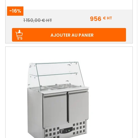
-16%
Prix
956
€
HT
Prix
1 150,00 € HT
de
base
AJOUTER AU PANIER