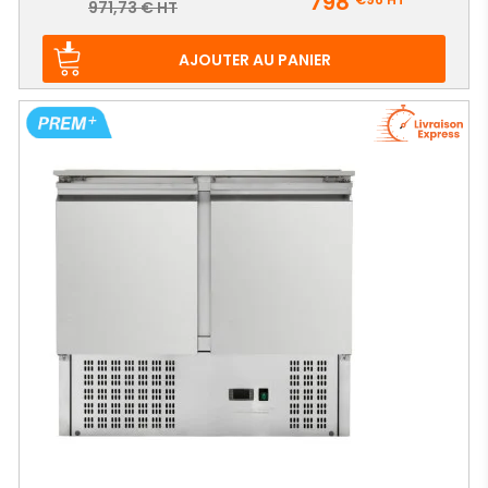
798
Prix
971,73 € HT
de
base
AJOUTER AU PANIER