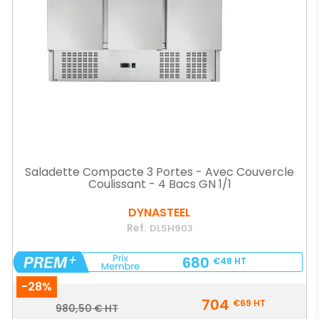
Saladette Compacte 3 Portes - Avec Couvercle
Coulissant - 4 Bacs GN 1/1
DYNASTEEL
Ref.
DLSH903
680
€48
HT
-28%
Prix
704
€69
HT
Prix
980,50 € HT