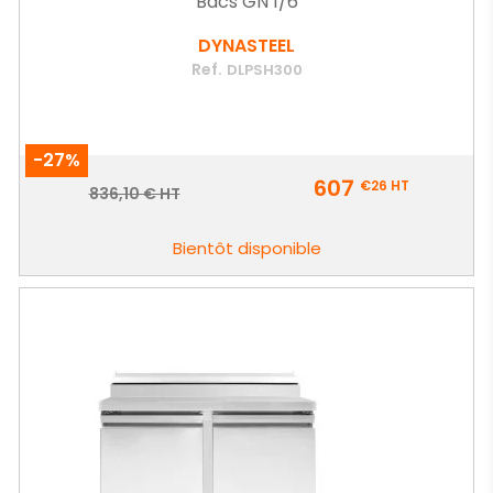
Bacs GN 1/6
DYNASTEEL
Ref.
DLPSH300
-27%
Prix
607
€26
HT
Prix
836,10 € HT
de
base
Bientôt disponible