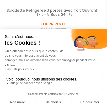
Saladette Réfrigérée 3 portes avec Toit Ouvrant -
417 L - 8 Bacs GN 1/3
FOURNIRESTO
Ref.
AIAAS37PP
-5%
Prix
1801
€99
HT
Prix
1 906,67 € HT
de
base
AJOUTER AU PANIER