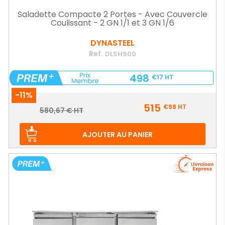
Saladette Compacte 2 Portes - Avec Couvercle
Coulissant - 2 GN 1/1 et 3 GN 1/6
DYNASTEEL
Ref.
DLSH900
498
€17
HT
-11%
Prix
515
€98
HT
Prix
580,67 € HT
de
base
AJOUTER AU PANIER