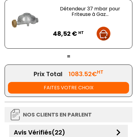
Détendeur 37 mbar pour
Friteuse à Gaz...
Prix
48,52 €
HT
=
HT
Prix Total
1083.52€
FAITES VOTRE CHOIX
NOS CLIENTS EN PARLENT
keyboard_arrow_down
Avis Vérifiés(22)