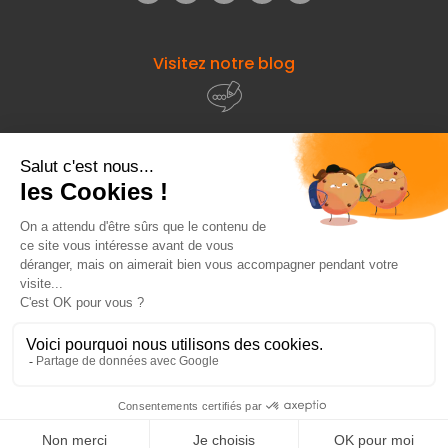
Visitez notre blog
À propos de
Fourniresto
Entre vous et nous
HT
949,01 €
Ajouter au panier
Besoin d'aide ?
HT
1 394,17 €
© 2026 - Fourniresto