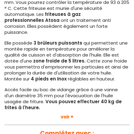
mm. Vous pourrez contrôler la température de 93 à 205
° C. Cette friteuse est munie d'une sécurité
automatique. Les
friteuses à gaz
professionnelles
Atosa
ont un traitement anti
corrosion. Elles possèdent également un forte
puissance.
Elle possède
3 brûleurs puissants
qui permettent une
montée rapide en température pour améliorer la
qualité de cuisson et d'absorption de l'huile. Elle est
dotée d'une
zone froide de 5 litres.
Cette zone froide
vous permettra d'emprisonner les particules et ainsi de
prolonger la durée de d'utilisation de votre huile.
Montée sur
4 pieds en Inox
réglables en hauteur.
Accès facile au bac de vidange grâce à une vanne
d'un diamètre 35 mm pour l'évacuation de l'huile
usagée de friture.
Vous pouvez effectuer 40 kg de
frites à l'heure.
voir +
Le détendeur et le raccord ne sont pas
fournis.
Raccord nécessaire : 3/4 femelle - mâle 1/2 et
Détendeur : 28 millibars minimum
Complétez avec :