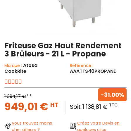
Friteuse Gaz Haut Rendement
3 Brûleurs - 21 L - Propane
Atosa
Marque :
Référence :
CookRite
AAATFS40PROPANE
-31.00%
HT
1 394,17 €
949,01 €
HT
TTC
Soit 1 138,81 €
Vous trouvez moins
Créez votre Devis en
cher ailleurs ?
quelques clics