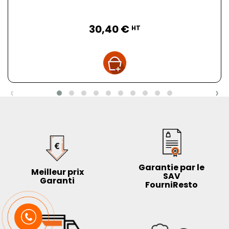
Prix
30,40 €
HT
‹
›
Garantie par le
Meilleur prix
SAV
Garanti
FourniResto