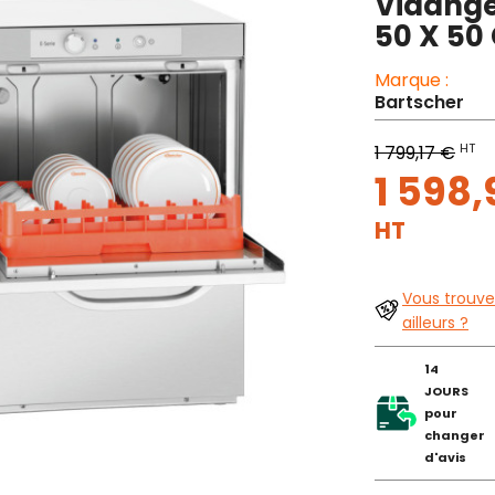
Vidange
50 X 50
Marque :
Bartscher
HT
1 799,17 €
1 598,
HT
Vous trouve
ailleurs ?
14
JOURS
pour
changer
d'avis