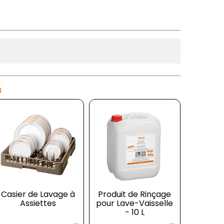
s
uchette Vaisselle
Casier de Lavage à
Produit de Rinçage
Four Mixte
Casier 
Mini A
ec Mitigeur et Col
Assiettes
pour Lave-Vaisselle
Professionnel
Réfrigéré
Co
de...
Manuel - 6 Niveaux
- 10 L
Positiv
GN...