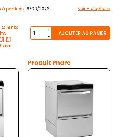
voir + d'options
n à partir du
18/08/2026
 Clients
AJOUTER AU PANIER
its
26avis
Produit Phare