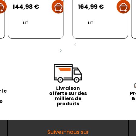
Prix
Prix
Prix
144,98 €
65,99 €
164,99 €
1
HT
HT
HT
‹
›
Livraison
 le
offerte sur des
Pr
milliers de
&
to
produits
Suivez-nous sur