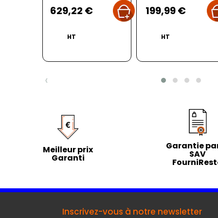
Prix
Prix
629,22 €
199,99 €
HT
HT
‹
Garantie par
Meilleur prix
SAV
Garanti
FourniRes
Inscrivez-vous à notre newsletter