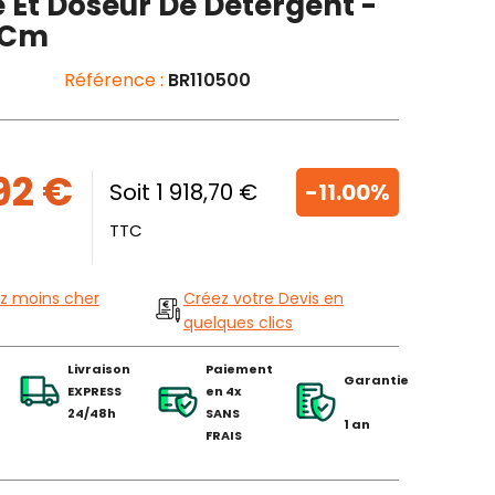
 Et Doseur De Détergent -
 Cm
Référence :
BR110500
92 €
Soit 1 918,70 €
-11.00%
TTC
z moins cher
Créez votre Devis en
quelques clics
Livraison
Paiement
Garantie
EXPRESS
en 4x
24/48h
SANS
1 an
FRAIS