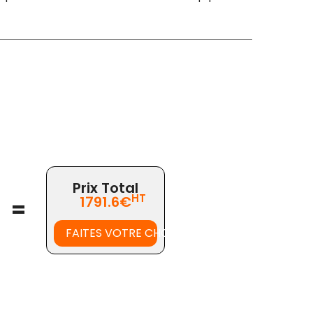
Prix Total
HT
1791.6€
=
FAITES VOTRE CHOIX