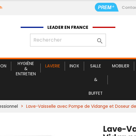
9h
Conta
Lave-Vaisselle avec Pomp
LEADER EN FRANCE

HYGIÈNE
ION
LAVERIE
INOX
SALLE
MOBILIER
&
ENTRETIEN
&
BUFFET
essionnel
Lave-Vaisselle avec Pompe de Vidange et Doseur de
Lave-Va