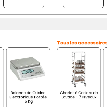
Tous les accessoire
Balance de Cuisine
Pileur à Glaçons
Chariot à Casiers de
Do
Electronique Portée
Electrique 12 Kg/h
Lavage - 7 Niveaux
av
15 Kg