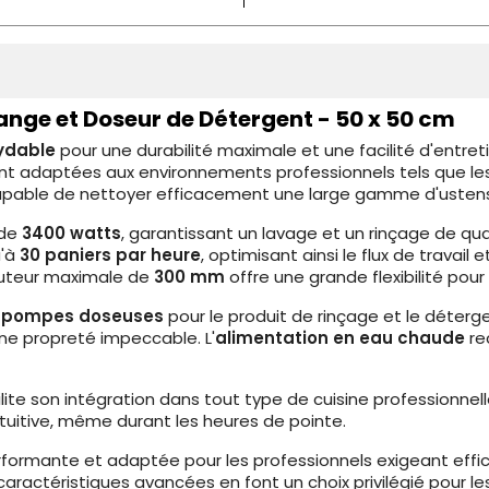
nge et Doseur de Détergent - 50 x 50 cm
xydable
pour une durabilité maximale et une facilité d'entret
 adaptées aux environnements professionnels tels que les c
 capable de nettoyer efficacement une large gamme d'ustensi
 de
3400 watts
, garantissant un lavage et un rinçage de qu
u'à
30 paniers par heure
, optimisant ainsi le flux de travail
hauteur maximale de
300 mm
offre une grande flexibilité pour 
e
pompes doseuses
pour le produit de rinçage et le déterge
ne propreté impeccable. L'
alimentation en eau chaude
re
lite son intégration dans tout type de cuisine professionne
intuitive, même durant les heures de pointe.
rformante et adaptée pour les professionnels exigeant effica
s caractéristiques avancées en font un choix privilégié pour 