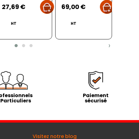
Prix
Prix
Prix
Prix
Pr
72,95 €
27,69 €
69,00 €
624,99 
26,99
Prix
2 092,26 €
HT
HT
HT
HT
HT
HT
›
ofessionnels
Paiement
 Particuliers
sécurisé
Visitez notre blog