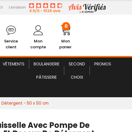
ct
Livraison
1 598,92 € HT
e de Vidange et Doseur...
4.6/5 - 9126 avis
0
Service
Mon
Mon
client
compte
panier
VÊTEMENTS
BOULANGERIE
SECOND
PROMOS
PÂTISSERIE
CHOIX
 Détergent - 50 x 50 cm
isselle Avec Pompe De