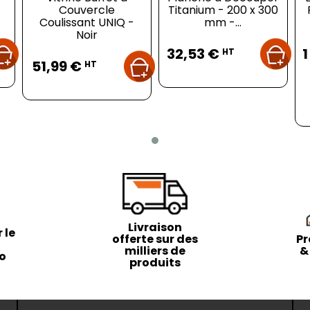
Couvercle
Titanium - 200 x 300
Coulissant UNIQ -
mm -...
Noir
Prix
32,53 €
1
Prix
HT
51,99 €
HT
Livraison
 le
offerte sur des
Pr
milliers de
&
to
produits