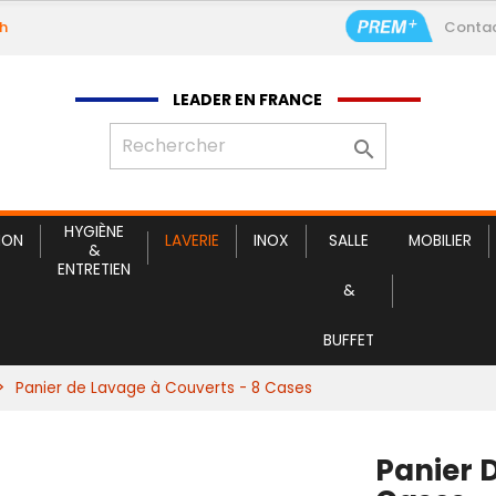
9h
Conta
LEADER EN FRANCE

HYGIÈNE
ION
LAVERIE
INOX
SALLE
MOBILIER
&
ENTRETIEN
&
BUFFET
Panier de Lavage à Couverts - 8 Cases
Panier 