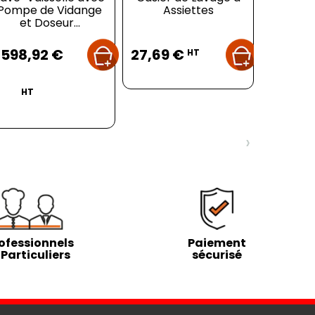
Pompe de Vidange
Assiettes
et Doseur...
Prix
Prix
 598,92 €
27,69 €
HT
HT
›
ofessionnels
Paiement
 Particuliers
sécurisé