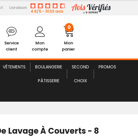
ct
Livraison
29,91 € HT
Panier de Lavage à Couverts
4.6/5 - 9133 avis
0
Service
Mon
Mon
client
compte
panier
VÊTEMENTS
BOULANGERIE
SECOND
PROMOS
PÂTISSERIE
CHOIX
De Lavage À Couverts - 8