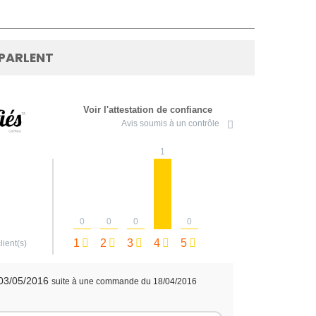
 PARLENT
Voir l'attestation de confiance
Avis soumis à un contrôle
1
0
0
0
0
1
2
3
4
5
lient(s)
 03/05/2016
suite à une commande du 18/04/2016