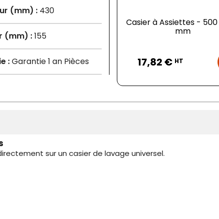
ur (mm) :
430
Casier à Assiettes - 500
mm
r (mm) :
155
Prix
17,82 €
e :
Garantie 1 an Pièces
HT
s
irectement sur un casier de lavage universel.