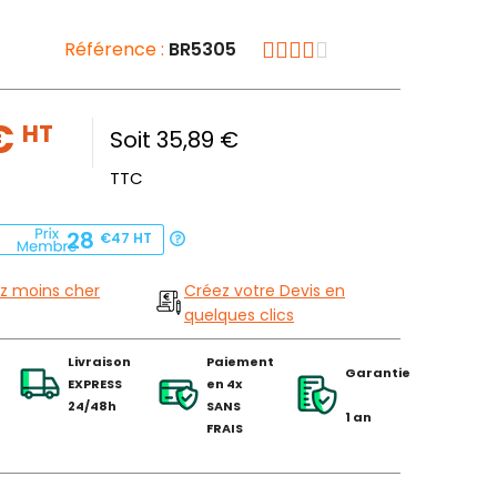
Référence :
BR5305
 €
HT
Soit 35,89 €
TTC
28
€47
HT
z moins cher
Créez votre Devis en
quelques clics
Livraison
Paiement
Garantie
EXPRESS
en 4x
24/48h
SANS
1 an
FRAIS