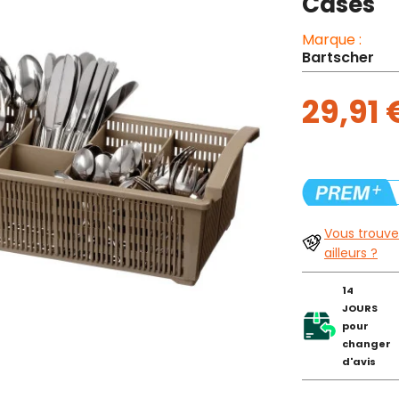
Cases
Marque :
Bartscher
29,91
Vous trouve
ailleurs ?
14
JOURS
pour
changer
d'avis