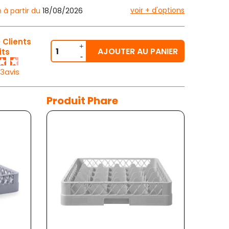
voir + d'options
n à partir du
18/08/2026
 Clients
AJOUTER AU PANIER
its
33avis
Produit Phare