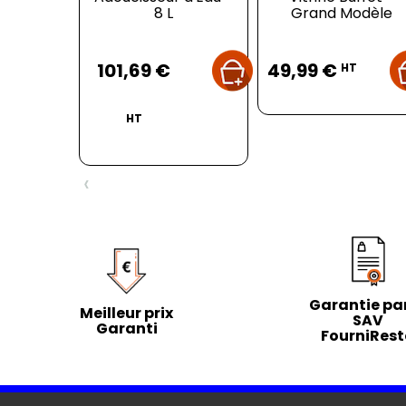
8 L
Grand Modèle
Prix
Prix
101,69 €
49,99 €
HT
HT
‹
Garantie par
Meilleur prix
SAV
Garanti
FourniRes