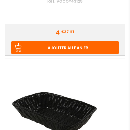
Ref.
VOCOY43125
Prix
4
€37
HT
AJOUTER AU PANIER