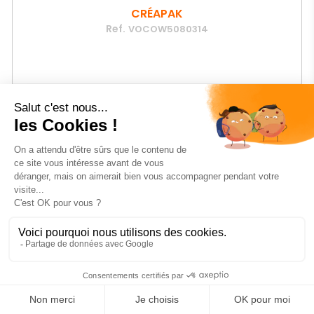
CRÉAPAK
Ref.
VOCOW5080314
Prix
4
€90
HT
AJOUTER AU PANIER