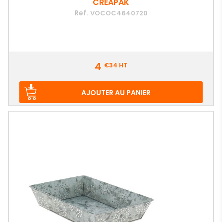
CRÉAPAK
Ref.
VOCOC4640720
Prix
4
€34
HT
AJOUTER AU PANIER