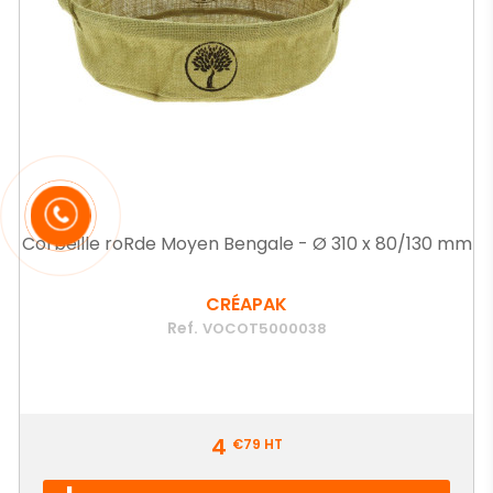
Corbeille roRde Moyen Bengale - Ø 310 x 80/130 mm
CRÉAPAK
Ref.
VOCOT5000038
Prix
4
€79
HT