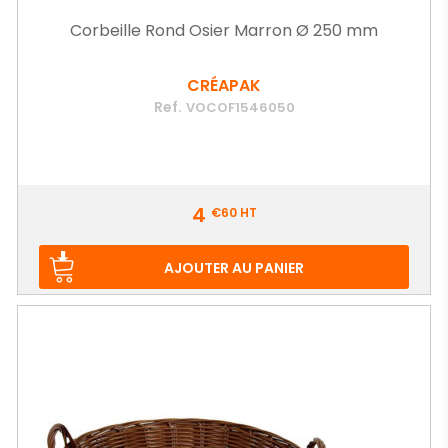
Corbeille Rond Osier Marron Ø 250 mm
CRÉAPAK
Ref.
VOCOF1546050
Prix
4
€60
HT
AJOUTER AU PANIER