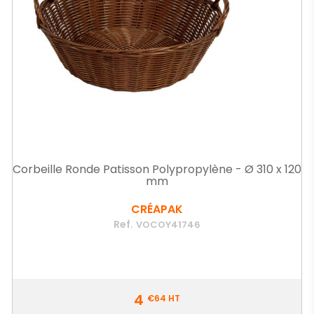
Corbeille Ronde Patisson Polypropylène - Ø 310 x 120
mm
CRÉAPAK
Ref.
VOCOY41746
Prix
4
€64
HT