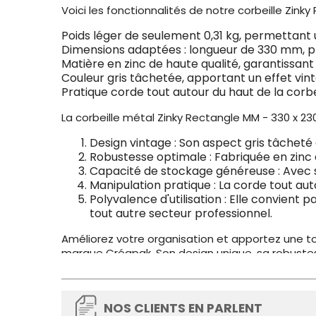
Voici les fonctionnalités de notre corbeille Zink
Poids léger de seulement 0,31 kg, permettant u
Dimensions adaptées : longueur de 330 mm, p
Matière en zinc de haute qualité, garantissant
Couleur gris tâchetée, apportant un effet vin
Pratique corde tout autour du haut de la corbe
La corbeille métal Zinky Rectangle MM - 330 x
Design vintage : Son aspect gris tâcheté
Robustesse optimale : Fabriquée en zinc 
Capacité de stockage généreuse : Avec s
Manipulation pratique : La corde tout auto
Polyvalence d'utilisation : Elle convien
tout autre secteur professionnel.
Améliorez votre organisation et apportez une to
marque Créapak. Son design unique, sa robustesse
rien trainer et optez pour cette corbeille prati
NOS CLIENTS EN PARLENT