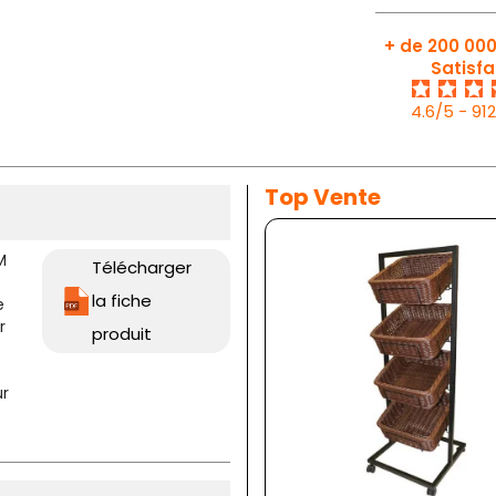
+ de 200 000
Satisfa
4.6/5 - 91
Top Vente
M
Télécharger
la fiche
e
r
produit
ur