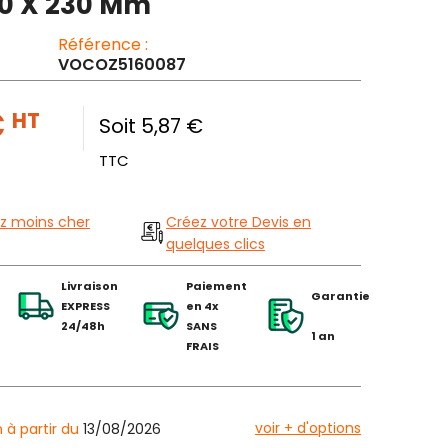
0 X 230 Mm
Référence :
VOCOZ5160087
€
HT
Soit 5,87 €
TTC
z moins cher
Créez votre Devis en
quelques clics
Livraison
Paiement
Garantie
EXPRESS
en 4x
24/48h
SANS
1 an
FRAIS
voir + d'options
n à partir du
13/08/2026