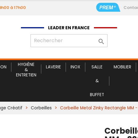
09h00 à 17h00
Conta
Corbe
LEADER EN FRANCE

HYGIÈNE
ION
LAVERIE
INOX
SALLE
MOBILIER
&
ENTRETIEN
&
BUFFET
age Créatif
Corbeilles
Corbeille Metal Zinky Rectangle MM 
Corbeil