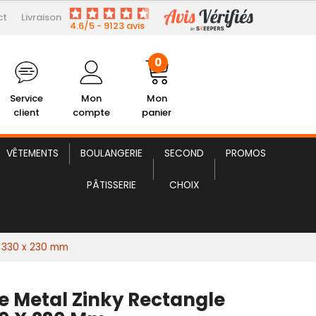
ct
Livraison
4,89 € HT
ille Metal Zinky Rectangle MM
4.6/5 - 9123 avis
0
Service
Mon
Mon
client
compte
panier
VÊTEMENTS
BOULANGERIE
SECOND
PROMOS
PÂTISSERIE
CHOIX
- 330 x 230 mm
le Metal Zinky Rectangle