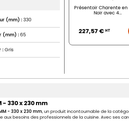
Présentoir Charente en
Noir avec 4...
ur (mm) :
330
Prix
227,57 €
HT
r (mm) :
65
 :
Gris
M - 330 x 230 mm
 MM - 330 x 230 mm
, un produit incontournable de la catégo
aux besoins des professionnels de la cuisine. Avec ses caract