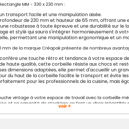
y Rectangle MM - 330 x 230 mm :
n transport facile et une manipulation aisée.
rofondeur de 230 mm et hauteur de 65 mm, offrant une 
 une robustesse à toute épreuve et une durabilité sur le 
tage et stylé qui saura s'intégrer harmonieusement à vot
ille, permettant une manipulation ergonomique et un maint
 230 mm de la marque Créapak présente de nombreux avantag
 confère une touche rétro et tendance à votre espace de 
de haute qualité, cette corbeille résiste aux chocs et re
es dimensions adaptées, elle permet d'accueillir un gran
ur du haut de la corbeille facilite le transport et évite l
t parfaitement pour les professionnels de la cuisine, mais
uche vintage à votre espace de travail avec la corbeille mé
 et sa capacité de stockage en font un choix irrésistible p
voir +
que et esthétique dès maintenant !