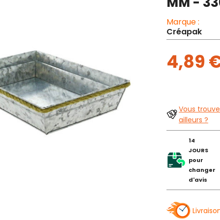
MM - 33
Marque :
Créapak
4,89 
Vous trouve
ailleurs ?
14
JOURS
pour
changer
d'avis
Livraiso