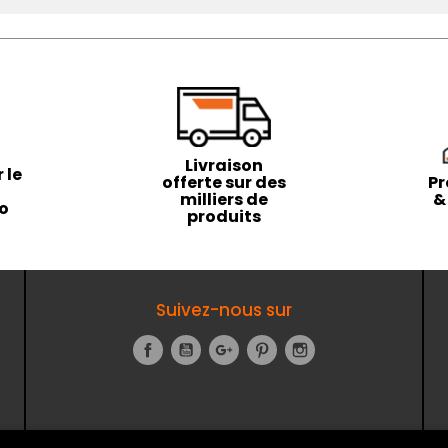
Livraison
 le
offerte sur des
Pr
milliers de
&
to
produits
Suivez-nous sur
Facebook
YouTube
Google+
Pinterest
Instagram