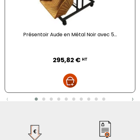
opportunité d'améliorer votre espace de travail et
commandez dès maintenant !
Ce présentoir primeur est monté sur quatre roullettes
autodirectionnelles avec frein. Les étagères se
composent de 4 mannes en polypropylène certifié
Présentoir Aude en Métal Noir avec 5...
contact alimentaire. L'orientation des corbeilles permet
aux clients de se servir en toute simplicité.
Prix
295,82 €
HT
‹
›