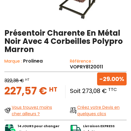
Présentoir Charente En Métal
Noir Avec 4 Corbeilles Polypro
Marron
Prolinea
Marque :
Référence :
VOPRY8120011
-29.00%
HT
322,38 €
227,57 €
HT
TTC
Soit 273,08 €
Vous trouvez moins
Créez votre Devis en
cher ailleurs ?
quelques clics
14 JOURS pour changer
Livraison EXPRESS