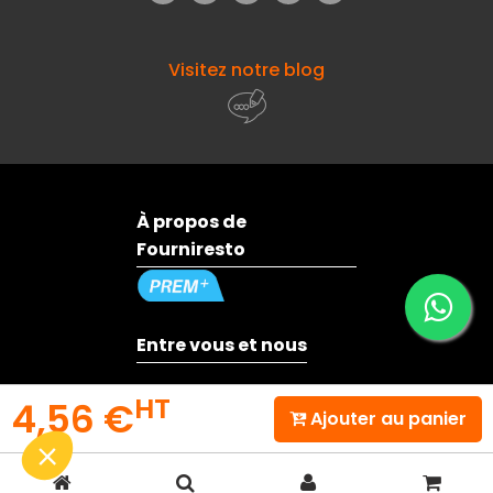
Visitez notre blog
À propos de
Fourniresto
Entre vous et nous
HT
4,56 €
Besoin d'aide ?
Ajouter au panier
© 2026 - Fourniresto