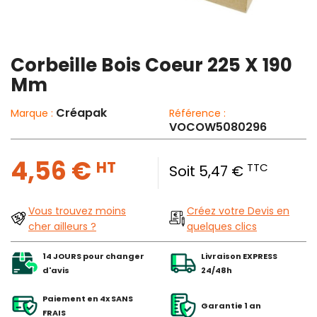
Corbeille Bois Coeur 225 X 190
Mm
Créapak
Marque :
Référence :
VOCOW5080296
4,56 €
HT
TTC
Soit 5,47 €
Vous trouvez moins
Créez votre Devis en
cher ailleurs ?
quelques clics
14 JOURS pour changer
Livraison EXPRESS
d'avis
24/48h
Paiement en 4x SANS
Garantie 1 an
FRAIS