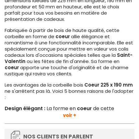
dimensions idéales de 225 mm en longueur, 190 mm en
profondeur et 50 mm en hauteur, elle est le choix
parfait pour tous vos besoins en matière de
présentation de cadeaux.
Fabriquée à partir de bois de haute qualité, cette
corbeille en forme de
coeur
allie élégance et
romantisme à une fonctionnalité incomparable. Elle est
spécialement conçue pour mettre en valeur vos colis
cadeaux lors d'occasions spéciales telles que la
Saint-
Valentin
ou les fêtes de fin d'année. Sa forme en
coeur
apporte une touche d'originalité et de charme
rustique qui ravira vos clients.
Les avantages de la corbeille bois
Coeur 225 x 190 mm
ne s'arrêtent pas là. Voici 5 bonnes raisons de l'adopter
:
Design élégant :
La forme en
coeur
de cette
corbeille ajoute une note d'amour et de douceur à
voir +
vos présentations de cadeaux.
Matériau de qualité :
Fabriquée à partir de bois haut
de gamme, cette corbeille est solide et résistante,
NOS CLIENTS EN PARLENT