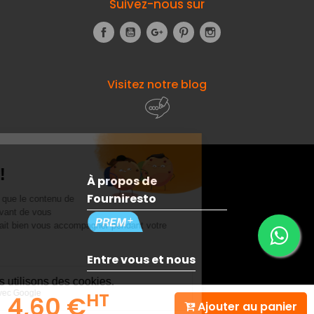
Suivez-nous sur
Facebook
YouTube
Google+
Pinterest
Instagram
Visitez notre blog
À propos de
Fourniresto
Entre vous et nous
HT
4,60 €
Besoin d'aide ?
Ajouter au panier