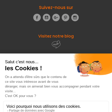
Suivez-nous sur
Facebook
YouTube
Google+
Pinterest
Instagram
Visitez notre blog
À propos de
Fourniresto
Entre vous et nous