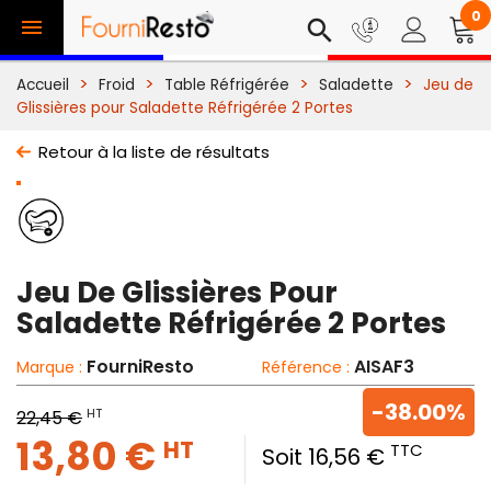
0

search
Accueil
Froid
Table Réfrigérée
Saladette
Jeu de
Glissières pour Saladette Réfrigérée 2 Portes
Retour à la liste de résultats
Jeu De Glissières Pour
Saladette Réfrigérée 2 Portes
FourniResto
AISAF3
Marque :
Référence :
-38.00%
HT
22,45 €
13,80 €
HT
TTC
Soit 16,56 €