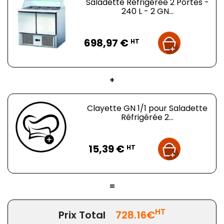
Saladette Réfrigérée 2 Portes -
240 L - 2 GN...
Prix
698,97 €
HT
+
Clayette GN 1/1 pour Saladette
Réfrigérée 2...
Prix
15,39 €
HT
=
HT
Prix Total
728.16€