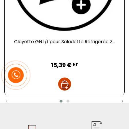
Clayette GN 1/1 pour Saladette Réfrigérée 2...
Prix
15,39 €
HT
‹
›