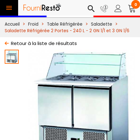
0

search
Accueil
Froid
Table Réfrigérée
Saladette
Saladette Réfrigérée 2 Portes - 240 L - 2 GN 1/1 et 3 GN 1/6
Retour à la liste de résultats