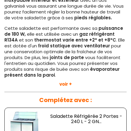
inoxydable intérieur et extérieur
avec un dos
galvanisé vous assurant une longue durée de vie. Vous
pourrez facilement régler la bonne hauteur de travail
de votre saladette grâce à ses
pieds réglables.
Cette saladette est performante avec sa
puissance
de 180 W,
elle est utilisée avec un
gaz réfrigérant
R134A
et son
thermostat varie entre +2° et +8°C
. Elle
est dotée d'un
froid statique avec ventilateur
pour
une conservation optimale de la fraîcheur de vos
produits. De plus, les
joints de porte
vous faciliteront
l'entretien au quotidien. Vous pourrez présenter vos
produits sans risque de buée avec son
évaporateur
présent dans la paroi
.
voir +
La
capacité de table est de 5 niveaux par porte
pour
une
totalité de 10 niveaux
avec un espace entre-
niveaux de 70 mm. Cette saladette peut être placée
Complétez avec :
dans un établissement avec une
température
ambiante de +32°C
.
Saladette Réfrigérée 2 Portes -
Dotation de 2 clayettes
240 L - 2 GN...
Livrée sans bacs GN