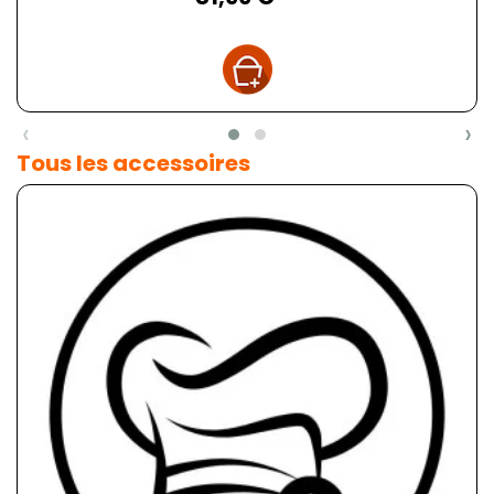
‹
›
Tous les accessoires