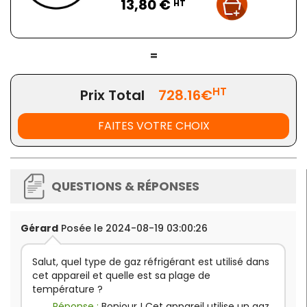
Gaz réfrigérant R134A
13,80 €
HT
Thermostat :
+2° à +8°C
Température ambiante d'utilisation :
+32°C
Volume :
240 litres
=
Puissance :
180 W
Poids :
89 Kg
HT
Prix Total
728.16€
FAITES VOTRE CHOIX
QUESTIONS & RÉPONSES
Gérard
Posée le 2024-08-19 03:00:26
Salut, quel type de gaz réfrigérant est utilisé dans
cet appareil et quelle est sa plage de
température ?
Réponse :
Bonjour ! Cet appareil utilise un gaz