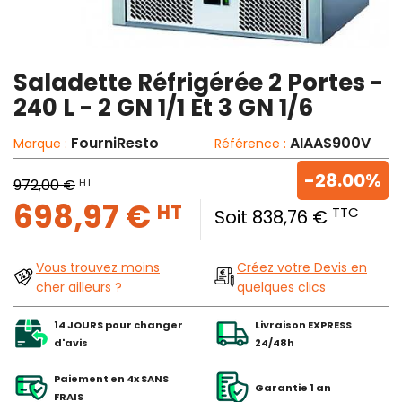
Saladette Réfrigérée 2 Portes -
240 L - 2 GN 1/1 Et 3 GN 1/6
FourniResto
AIAAS900V
Marque :
Référence :
-28.00%
HT
972,00 €
698,97 €
HT
TTC
Soit 838,76 €
Vous trouvez moins
Créez votre Devis en
cher ailleurs ?
quelques clics
14 JOURS pour changer
Livraison EXPRESS
d'avis
24/48h
Paiement en 4x SANS
Garantie 1 an
FRAIS