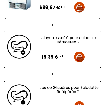
Prix
698,97 €
HT
Température minimale :
+2°C
+
Température maximale :
+8°C
Clayette GN 1/1 pour Saladette
Réfrigérée 2...
Puissance :
180 W
Prix
15,39 €
HT
Volume :
240 litres
+
Plus d'informations :
Dimensions :
L 900 x P 700 x H 850 mm
Jeu de Glissières pour Saladette
Réfrigérée 2...
Capacité :
2 bacs GN 1/1 et 3 bacs GN 1/6
Capacité table :
5 niveaux par porte espacés de 70
mm
Prix