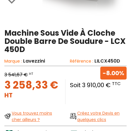

Machine Sous Vide À Cloche
Double Barre De Soudure - LCX
450D
Lavezzini
LILCX450D
Marque :
Référence :
-8.00%
HT
3 541,67 €
3 258,33 €
TTC
Soit 3 910,00 €
HT
Vous trouvez moins
Créez votre Devis en
cher ailleurs ?
quelques clics